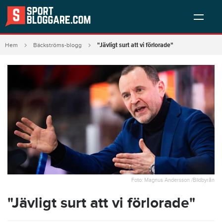
"Jävligt surt att vi förlorade"
Hem
Bäckströms-blogg
Foto: Magnus Andersson /Bildbyrån
"Jävligt surt att vi förlorade"