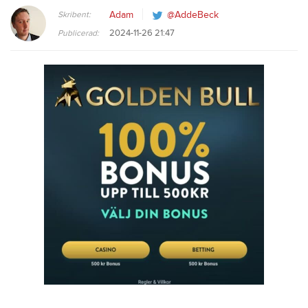
Skribent:
Adam
@AddeBeck
2024-11-26 21:47
Publicerad: