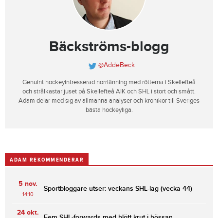
Bäckströms-blogg
@AddeBeck
Genuint hockeyintresserad norrlänning med rötterna i Skellefteå
och strålkastarljuset på Skellefteå AIK och SHL i stort och smått.
Adam delar med sig av allmänna analyser och krönikör till Sveriges
bästa hockeyliga.
ADAM REKOMMENDERAR
5 nov.
Sportbloggare utser: veckans SHL-lag (vecka 44)
14:10
24 okt.
Fem SHL-forwards med blött krut i bössan