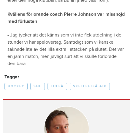
efter den höga klubban, sa Bulan (med viss ironi).
Kvällens förlorande coach Pierre Johnson var missnöjd
med förlusten
-
Jag tycker att det känns som vi inte fick utdelning i de
stunder vi har spelövertag. Samtidigt som vi kanske
saknade lite av det lilla extra i attacken på slutet. Det var
en jämn match, men jävligt surt att vi skulle förlorade
den bara.
Taggar
HOCKEY
SHL
LULEÅ
SKELLEFTEÅ AIK