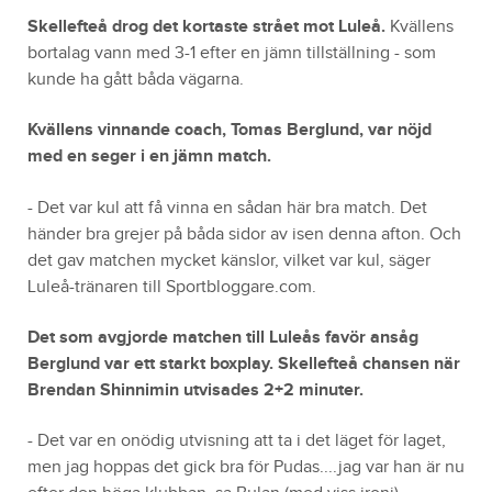
Skellefteå drog det kortaste strået mot Luleå.
Kvällens
bortalag vann med 3-1 efter en jämn tillställning - som
kunde ha gått båda vägarna.
Kvällens vinnande coach, Tomas Berglund, var nöjd
med en seger i en jämn match.
- Det var kul att få vinna en sådan här bra match. Det
händer bra grejer på båda sidor av isen denna afton. Och
det gav matchen mycket känslor, vilket var kul, säger
Luleå-tränaren till Sportbloggare.com.
Det som avgjorde matchen till Luleås favör ansåg
Berglund var ett starkt boxplay. Skellefteå chansen när
Brendan Shinnimin utvisades 2+2 minuter.
- Det var en onödig utvisning att ta i det läget för laget,
men jag hoppas det gick bra för Pudas....jag var han är nu