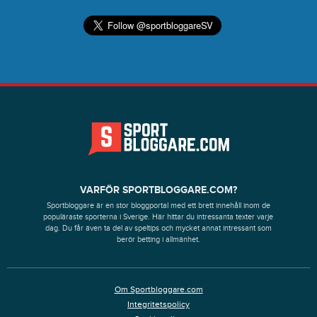
VARFÖR SPORTBLOGGARE.COM?
Sportbloggare är en stor bloggportal med ett brett innehåll inom de
populäraste sporterna i Sverige. Här hittar du intressanta texter varje
dag. Du får även ta del av speltips och mycket annat intressant som
berör betting i allmänhet.
Om Sportbloggare.com
Integritetspolicy