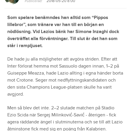
2018-05-20 8:00
Publicerad:
Som spelare benämndes han alltid som “Pippos
lillebror”, som tränare var han till en början en
nödlösning.
Vid Lazios bänk har Simone Inzaghi dock
överträffat alla förväntningar.
Till slut är det han som
står i rampljuset.
De hade ju alla möjligheter att avgöra striden. Efter att
Inter förlorat hemma mot Sassuolo dagen innan, 1–2 på
Guiseppe Meazza, hade Lazio allting i egna händer borta
mot Crotone. Seger mot nedflyttningskandidaten och
den sista Champions League-platsen skulle ha varit
avgjord.
Men så blev det inte. 2–2 slutade matchen på Stadio
Ezio Scida när Sergej Milinković-Savić - återigen - fick
agera räddande ängel i slutminuterna och se till att Lazio
åtminstone fick med sig en poäng från Kalabrien.