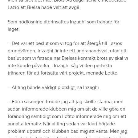
Men så blev det inte. Blott två dagar senare meddelade
Lazio att Bielsa hade valt att avgå.
Som nödlösning återinsattes Inzaghi som tränare för
laget.
– Det var ett beslut som vi tog för att återgå till Lazios
grundvärden. Inzaghi är inte ett andrahandsval, utan ett
beslut som vi fattade när Bielsas kontrakt bröts av skäl vi
inte kunde påverka. I Inzaghi såg vi den perfekta
tränaren för att fortsätta vårt projekt, menade Lotito.
– Allting hände väldigt plötsligt, sa Inzaghi.
– Förra säsongen trodde jag att jag skulle stanna, men
sedan informerade klubben mig om att de ville göra en
förändring samtidigt som Lotito informerade mig om ett
annat alternativ. När allting sedan var klart började
problem uppstå och klubben bad mig att vänta. Men jag