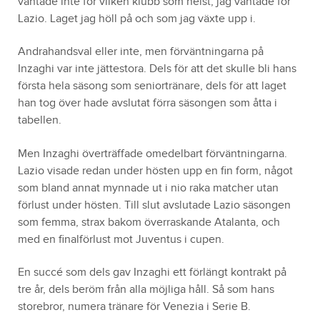
väntade inte för vilken klubb som helst, jag väntade för
Lazio. Laget jag höll på och som jag växte upp i.
Andrahandsval eller inte, men förväntningarna på
Inzaghi var inte jättestora. Dels för att det skulle bli hans
första hela säsong som seniortränare, dels för att laget
han tog över hade avslutat förra säsongen som åtta i
tabellen.
Men Inzaghi överträffade omedelbart förväntningarna.
Lazio visade redan under hösten upp en fin form, något
som bland annat mynnade ut i nio raka matcher utan
förlust under hösten. Till slut avslutade Lazio säsongen
som femma, strax bakom överraskande Atalanta, och
med en finalförlust mot Juventus i cupen.
En succé som dels gav Inzaghi ett förlängt kontrakt på
tre år, dels beröm från alla möjliga håll. Så som hans
storebror, numera tränare för Venezia i Serie B.