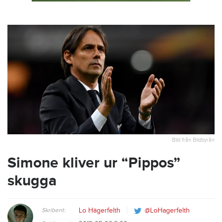
Bild från Bildbyrån
Simone kliver ur “Pippos”
skugga
Skribent:
Lo Hägerfelth
@LoHagerfelth