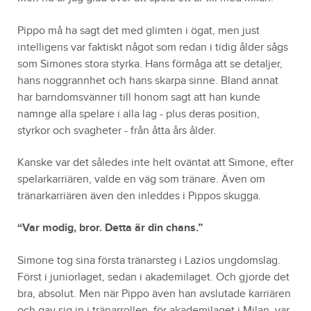
Pippo må ha sagt det med glimten i ögat, men just
intelligens var faktiskt något som redan i tidig ålder sågs
som Simones stora styrka. Hans förmåga att se detaljer,
hans noggrannhet och hans skarpa sinne. Bland annat
har barndomsvänner till honom sagt att han kunde
namnge alla spelare i alla lag - plus deras position,
styrkor och svagheter - från åtta års ålder.
Kanske var det således inte helt oväntat att Simone, efter
spelarkarriären, valde en väg som tränare. Även om
tränarkarriären även den inleddes i Pippos skugga.
“Var modig, bror. Detta är din chans.”
Simone tog sina första tränarsteg i Lazios ungdomslag.
Först i juniorlaget, sedan i akademilaget. Och gjorde det
bra, absolut. Men när Pippo även han avslutade karriären
och gav sig in i tränarrollen, för akademilaget i Milan, var