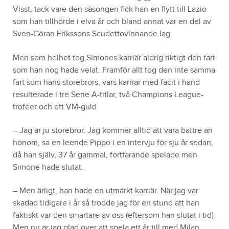
Visst, tack vare den säsongen fick han en flytt till Lazio
som han tillhörde i elva år och bland annat var en del av
Sven-Göran Erikssons Scudettovinnande lag.
Men som helhet tog Simones karriär aldrig riktigt den fart
som han nog hade velat. Framför allt tog den inte samma
fart som hans storebrors, vars karriär med facit i hand
resulterade i tre Serie A-titlar, två Champions League-
troféer och ett VM-guld.
– Jag är ju storebror. Jag kommer alltid att vara bättre än
honom, sa en leende Pippo i en intervju för sju år sedan,
då han själv, 37 år gammal, fortfarande spelade men
Simone hade slutat.
– Men ärligt, han hade en utmärkt karriär. När jag var
skadad tidigare i år så trodde jag för en stund att han
faktiskt var den smartare av oss (eftersom han slutat i tid).
Men nu är jag glad över att spela ett år till med Milan.