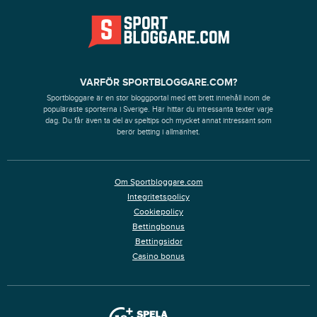
VARFÖR SPORTBLOGGARE.COM?
Sportbloggare är en stor bloggportal med ett brett innehåll inom de
populäraste sporterna i Sverige. Här hittar du intressanta texter varje
dag. Du får även ta del av speltips och mycket annat intressant som
berör betting i allmänhet.
Om Sportbloggare.com
Integritetspolicy
Cookiepolicy
Bettingbonus
Bettingsidor
Casino bonus