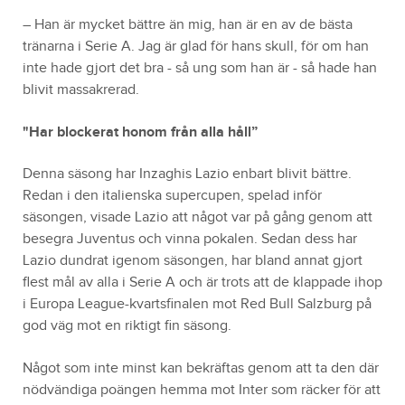
– Han är mycket bättre än mig, han är en av de bästa
tränarna i Serie A. Jag är glad för hans skull, för om han
inte hade gjort det bra - så ung som han är - så hade han
blivit massakrerad.
"Har blockerat honom från alla håll”
Denna säsong har Inzaghis Lazio enbart blivit bättre.
Redan i den italienska supercupen, spelad inför
säsongen, visade Lazio att något var på gång genom att
besegra Juventus och vinna pokalen. Sedan dess har
Lazio dundrat igenom säsongen, har bland annat gjort
flest mål av alla i Serie A och är trots att de klappade ihop
i Europa League-kvartsfinalen mot Red Bull Salzburg på
god väg mot en riktigt fin säsong.
Något som inte minst kan bekräftas genom att ta den där
nödvändiga poängen hemma mot Inter som räcker för att