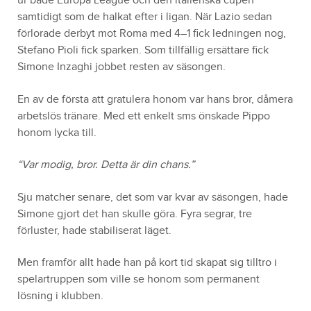
ur både Europa League och den italienska cupen
samtidigt som de halkat efter i ligan. När Lazio sedan
förlorade derbyt mot Roma med 4–1 fick ledningen nog,
Stefano Pioli fick sparken. Som tillfällig ersättare fick
Simone Inzaghi jobbet resten av säsongen.
En av de första att gratulera honom var hans bror, dåmera
arbetslös tränare. Med ett enkelt sms önskade Pippo
honom lycka till.
“Var modig, bror. Detta är din chans.”
Sju matcher senare, det som var kvar av säsongen, hade
Simone gjort det han skulle göra. Fyra segrar, tre
förluster, hade stabiliserat läget.
Men framför allt hade han på kort tid skapat sig tilltro i
spelartruppen som ville se honom som permanent
lösning i klubben.