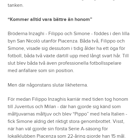
tanken.
“Kommer alltid vara bättre än honom”
Bröderna Inzaghi - Filippo och Simone - föddes i den lilla
byn San Nicolò utanför Piacenza. Båda två, Filippo och
Simone, visade sig dessutom i tidig ålder ha ett öga för
fotboll, båda två växte därtill upp med långt svart hår. Till
slut blev båda två även professionella fotbollsspelare
med anfallare som sin position.
Men där någonstans slutar likheterna.
För medan Filippo Inzaghis karriär med tiden tog honom
till Juventus och Milan - där han gjorde sig känd som
måltjuvarnas måltjuv och blev “Pippo” med hela Italien -
fick Simone aldrig det riktigt stora genombrottet. Visst,
när han väl gjorde sin första Serie A-säsong för
lokalklubben Piacenza som 22-åring gjorde han 15 mål.