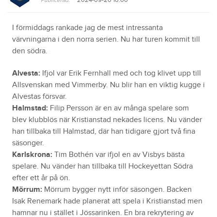
I förmiddags rankade jag de mest intressanta
värvningarna i den norra serien. Nu har turen kommit till
den södra.
Alvesta:
Ifjol var Erik Fernhall med och tog klivet upp till
Allsvenskan med Vimmerby. Nu blir han en viktig kugge i
Alvestas försvar.
Halmstad:
Filip Persson är en av många spelare som
blev klubblös när Kristianstad nekades licens. Nu vänder
han tillbaka till Halmstad, där han tidigare gjort två fina
säsonger.
Karlskrona:
Tim Bothén var ifjol en av Visbys bästa
spelare. Nu vänder han tillbaka till Hockeyettan Södra
efter ett år på ön.
Mörrum:
Mörrum bygger nytt inför säsongen. Backen
Isak Renemark hade planerat att spela i Kristianstad men
hamnar nu i stället i Jössarinken. En bra rekrytering av