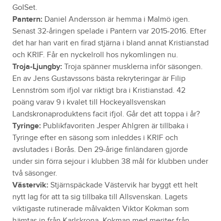
GoISet.
Pantern:
Daniel Andersson är hemma i Malmö igen.
Senast 32-åringen spelade i Pantern var 2015-2016. Efter
det har han varit en firad stjärna i bland annat Kristianstad
och KRIF. Får en nyckelroll hos nykomlingen nu.
Troja-Ljungby:
Troja spänner musklerna inför säsongen.
En av Jens Gustavssons bästa rekryteringar är Filip
Lennström som ifjol var riktigt bra i Kristianstad. 42
poäng varav 9 i kvalet till Hockeyallsvenskan
Landskronaproduktens facit ifjol. Går det att toppa i år?
Tyringe:
Publikfavoriten Jesper Ahlgren är tillbaka i
Tyringe efter en säsong som inleddes i KRIF och
avslutades i Borås. Den 29-årige finländaren gjorde
under sin förra sejour i klubben 38 mål för klubben under
två säsonger.
Västervik:
Stjärnspäckade Västervik har byggt ett helt
nytt lag för att ta sig tillbaka till Allsvenskan. Lagets
viktigaste rutinerade målvakten Viktor Kokman som
hämtas in från Karlskrona. Kokman med meriter från