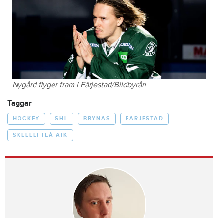
Nygård flyger fram i Färjestad/Bildbyrån
Taggar
HOCKEY
SHL
BRYNÄS
FÄRJESTAD
SKELLEFTEÅ AIK