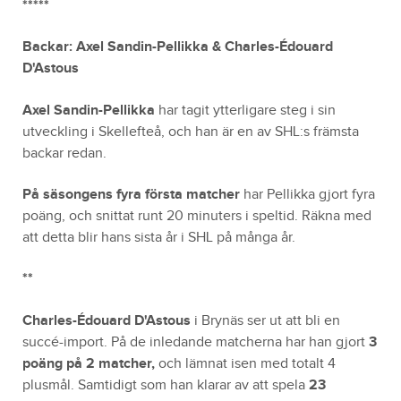
*****
Backar: Axel Sandin-Pellikka &
Charles-Édouard
D'Astous
Axel Sandin-Pellikka
har tagit ytterligare steg i sin
utveckling i Skellefteå, och han är en av SHL:s främsta
backar redan.
På säsongens fyra första matcher
har Pellikka gjort fyra
poäng, och snittat runt 20 minuters i speltid. Räkna med
att detta blir hans sista år i SHL på många år.
**
Charles-Édouard D'Astous
i Brynäs ser ut att bli en
succé-import. På de inledande matcherna har han gjort
3
poäng på 2 matcher,
och lämnat isen med totalt 4
plusmål. Samtidigt som han klarar av att spela
23