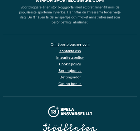
VARFÖR SPORTBLOGGARE.COM?
Sportbloggare är en stor bloggportal med ett brett innehåll inom de
populäraste sporterna i Sverige. Här hittar du intressanta texter varje
dag. Du får även ta del av speltips och mycket annat intressant som
berör betting i allmänhet.
Om Sportbloggare.com
Kontakta oss
Integritetspolicy
Cookiepolicy
Bettingbonus
Bettingsidor
Casino bonus