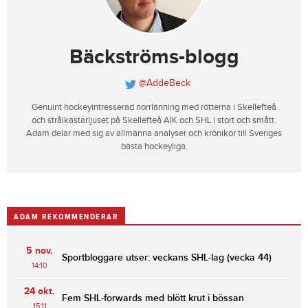
Bäckströms-blogg
@AddeBeck
Genuint hockeyintresserad norrlänning med rötterna i Skellefteå
och strålkastarljuset på Skellefteå AIK och SHL i stort och smått.
Adam delar med sig av allmänna analyser och krönikör till Sveriges
bästa hockeyliga.
ADAM REKOMMENDERAR
5 nov.
Sportbloggare utser: veckans SHL-lag (vecka 44)
14:10
24 okt.
Fem SHL-forwards med blött krut i bössan
15:11