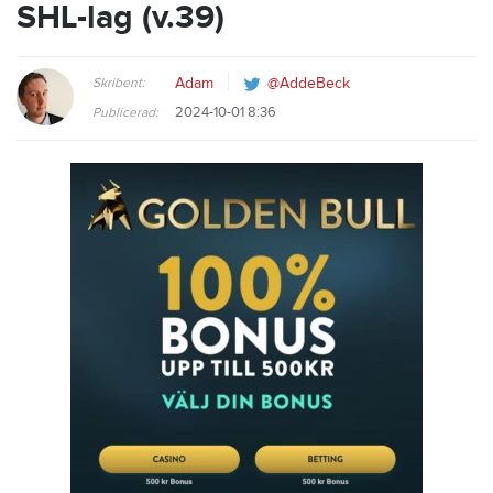
SHL-lag (v.39)
Skribent:
Adam
@AddeBeck
2024-10-01 8:36
Publicerad: