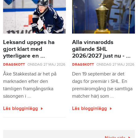
Leksand uppges ha
Alla vinnarodds
gjort klart med
gällande SHL
ytterligare en ...
2026/2027 just nu - ...
DRAGSKOTT
ONSDAG 27 MAJ 2026
DRAGSKOTT
ONSDAG 27 MAJ 2026
Åke Stakkestad är het på
Den 19 september är det
marknaden efter den
dags för premiär i SHL. En
tämligen framgångsrika
premiäromgång (se samtliga
säsongen i ...
matcher här) som ...
Läs blogginlägg
Läs blogginlägg
Nästa sida