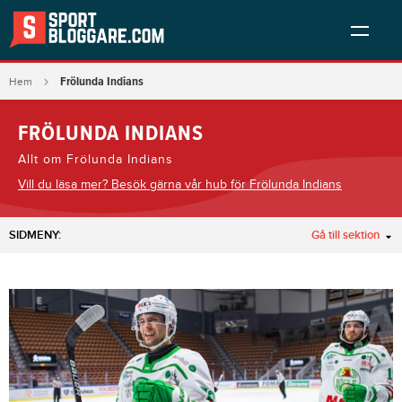
Frölunda Indians
Hem
FRÖLUNDA INDIANS
Allt om Frölunda Indians
Vill du läsa mer? Besök gärna vår hub för Frölunda Indians
SIDMENY:
Gå till sektion