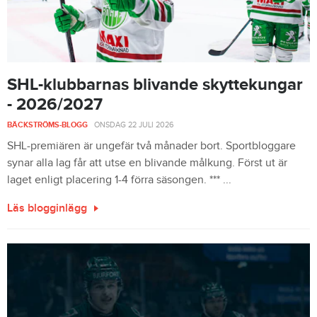
SHL-klubbarnas blivande skyttekungar
- 2026/2027
BÄCKSTRÖMS-BLOGG
-
ONSDAG 22 JULI 2026
SHL-premiären är ungefär två månader bort. Sportbloggare
synar alla lag får att utse en blivande målkung. Först ut är
laget enligt placering 1-4 förra säsongen. *** ...
Läs blogginlägg