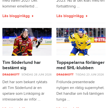
med våren 2027. Det
2023. Nu är det klart med en
kommer emellertid ...
fortsättning ...
Läs blogginlägg
Läs blogginlägg
Tim Söderlund har
Toppspelarna förlänger
bestämt sig
med SHL-klubben
DRAGSKOTT
SÖNDAG 28 JUNI 2026
DRAGSKOTT
TISDAG 23 JUNI 2026
Det har som bekant ryktats
Frölunda presenterade
att Tim Söderlund är en
nyligen en riktig supernyhet.
spelare som Linköping är
Det handlar om två tämligen
intresserade av inför ...
tunga ...