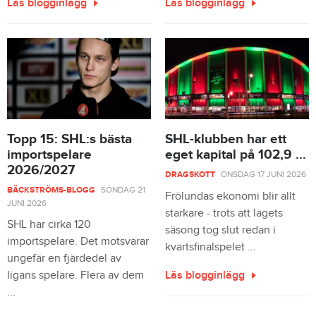
Läs blogginlägg
Läs blogginlägg
Topp 15: SHL:s bästa
SHL-klubben har ett
importspelare
eget kapital på 102,9 ...
2026/2027
DRAGSKOTT
ONSDAG 17 JUNI 2026
BÄCKSTRÖMS-BLOGG
SÖNDAG 21
Frölundas ekonomi blir allt
JUNI 2026
starkare - trots att lagets
SHL har cirka 120
säsong tog slut redan i
importspelare. Det motsvarar
kvartsfinalspelet ...
ungefär en fjärdedel av
ligans spelare. Flera av dem
Läs blogginlägg
...