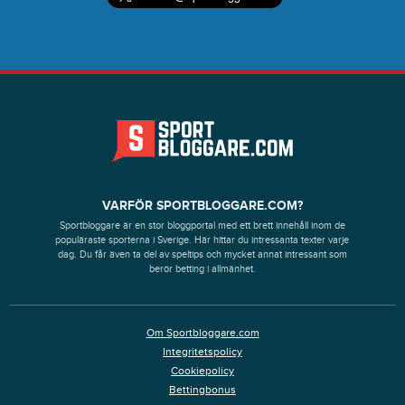
VARFÖR SPORTBLOGGARE.COM?
Sportbloggare är en stor bloggportal med ett brett innehåll inom de
populäraste sporterna i Sverige. Här hittar du intressanta texter varje
dag. Du får även ta del av speltips och mycket annat intressant som
berör betting i allmänhet.
Om Sportbloggare.com
Integritetspolicy
Cookiepolicy
Bettingbonus