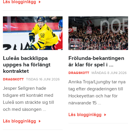
Läs blogginlägg
Luleås backklippa
Frölunda-bekantingen
uppges ha förlängt
är klar för spel i ...
kontraktet
DRAGSKOTT
MÅNDAG 8 JUNI 2026
DRAGSKOTT
TISDAG 16 JUNI 2026
Anrika Troja/Ljungby tar nya
Jesper Sellgren hade
tag efter degraderingen till
tidigare ett kontrakt med
Hockeyettan och har för
Luleå som sträckte sig till
närvarande 15 ...
och med säsongen ...
Läs blogginlägg
Läs blogginlägg