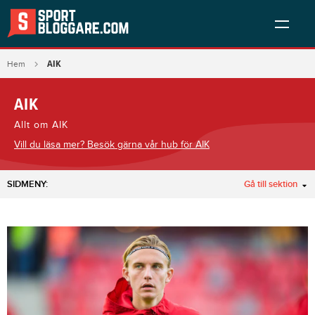
AIK
Hem
AIK
Allt om AIK
Vill du läsa mer? Besök gärna vår hub för AIK
SIDMENY:
Gå till sektion