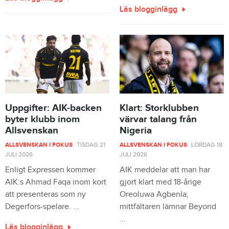
Läs blogginlägg
Uppgifter: AIK-backen
Klart: Storklubben
byter klubb inom
värvar talang från
Allsvenskan
Nigeria
ALLSVENSKAN I FOKUS
TISDAG 21
ALLSVENSKAN I FOKUS
LÖRDAG 18
JULI 2026
JULI 2026
Enligt Expressen kommer
AIK meddelar att man har
AIK:s Ahmad Faqa inom kort
gjort klart med 18-årige
att presenteras som ny
Oreoluwa Agbenla,
Degerfors-spelare. ...
mittfältaren lämnar Beyond
...
Läs blogginlägg