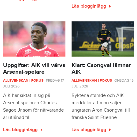
Läs blogginlägg
Uppgifter: AIK vill värva
Klart: Csongvai lämnar
Arsenal-spelare
AIK
ALLSVENSKAN I FOKUS
FREDAG 17
ALLSVENSKAN I FOKUS
ONSDAG 15
JULI 2026
JULI 2026
AIK har siktat in sig på
Ryktena stämde och AIK
Arsenal-spelaren Charles
meddelar att man säljer
Sagoe Jr som för närvarande
ungraren Aron Csongvai till
är utlånad till ...
franska Saint-Etienne. ...
Läs blogginlägg
Läs blogginlägg