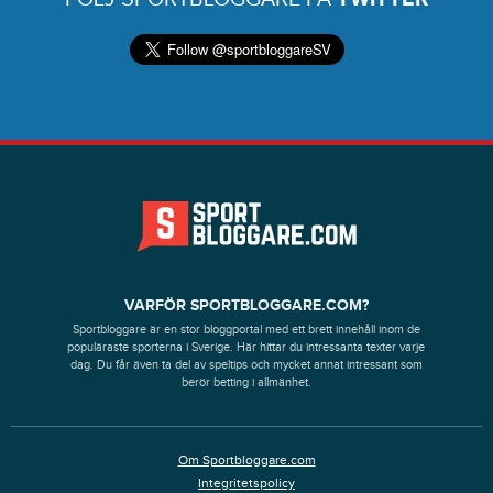
VARFÖR SPORTBLOGGARE.COM?
Sportbloggare är en stor bloggportal med ett brett innehåll inom de
populäraste sporterna i Sverige. Här hittar du intressanta texter varje
dag. Du får även ta del av speltips och mycket annat intressant som
berör betting i allmänhet.
Om Sportbloggare.com
Integritetspolicy