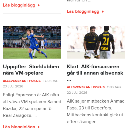
klar för en ...
Läs blogginlägg
Läs blogginlägg
Uppgifter: Storklubben
Klart: AIK-försvararen
nära VM-spelare
går till annan allsvensk
...
ALLSVENSKAN I FOKUS
TORSDAG
23 JULI 2026
ALLSVENSKAN I FOKUS
ONSDAG
22 JULI 2026
Enligt Expressen är AIK nära
AIK säljer mittbacken Ahmad
att värva VM-spelaren Samed
Faqa, 23 till Degerfors.
Bazdar, 22 som spelar för
Mittbackens kontrakt gick ut
Real Zaragoza. ...
efter säsongen ...
Läs blogginlägg