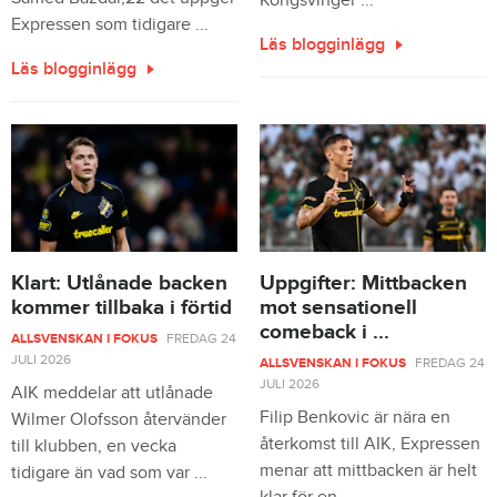
Kongsvinger ...
Expressen som tidigare ...
Läs blogginlägg
Läs blogginlägg
Klart: Utlånade backen
Uppgifter: Mittbacken
kommer tillbaka i förtid
mot sensationell
comeback i ...
ALLSVENSKAN I FOKUS
FREDAG 24
JULI 2026
ALLSVENSKAN I FOKUS
FREDAG 24
JULI 2026
AIK meddelar att utlånade
Filip Benkovic är nära en
Wilmer Olofsson återvänder
återkomst till AIK, Expressen
till klubben, en vecka
menar att mittbacken är helt
tidigare än vad som var ...