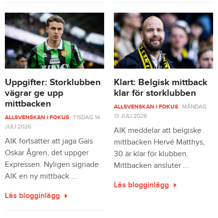
Uppgifter: Storklubben
Klart: Belgisk mittback
vägrar ge upp
klar för storklubben
mittbacken
ALLSVENSKAN I FOKUS
MÅNDAG
13 JULI 2026
ALLSVENSKAN I FOKUS
TISDAG 14
JULI 2026
AIK meddelar att belgiske
AIK fortsätter att jaga Gais
mittbacken Hervé Matthys,
Oskar Ågren, det uppger
30 är klar för klubben.
Expressen. Nyligen signade
Mittbacken ansluter ...
AIK en ny mittback ...
Läs blogginlägg
Läs blogginlägg