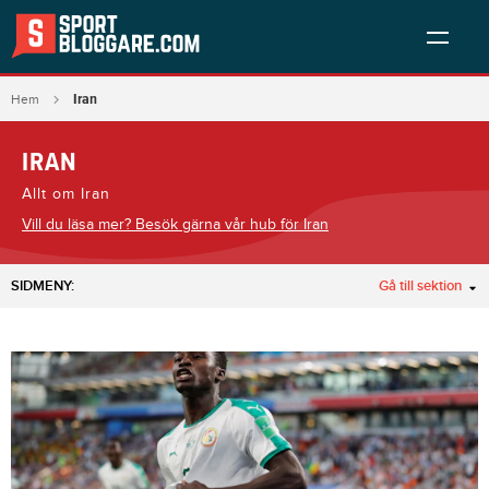
Iran
Hem
IRAN
Allt om Iran
Vill du läsa mer? Besök gärna vår hub för Iran
SIDMENY:
Gå till sektion