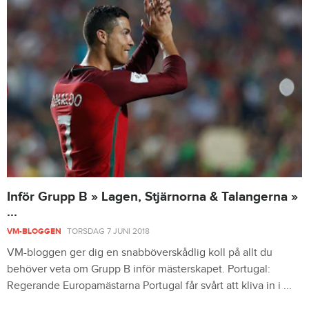
Inför Grupp B » Lagen, Stjärnorna & Talangerna »
...
VM-BLOGGEN
TORSDAG 7 JUNI 2018
VM-bloggen ger dig en snabböverskådlig koll på allt du
behöver veta om Grupp B inför mästerskapet. Portugal:
Regerande Europamästarna Portugal får svårt att kliva in i ...