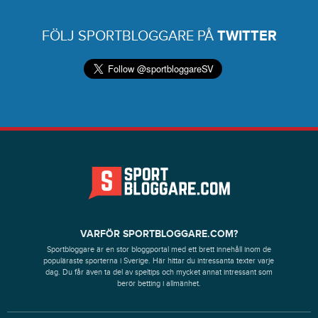
FÖLJ SPORTBLOGGARE PÅ
TWITTER
VARFÖR SPORTBLOGGARE.COM?
Sportbloggare är en stor bloggportal med ett brett innehåll inom de
populäraste sporterna i Sverige. Här hittar du intressanta texter varje
dag. Du får även ta del av speltips och mycket annat intressant som
berör betting i allmänhet.