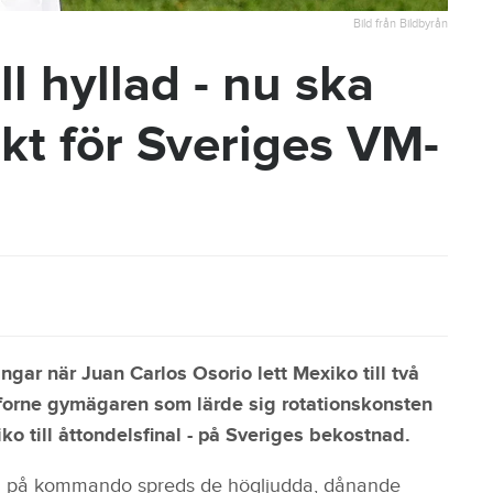
Bild från Bildbyrån
ll hyllad - nu ska
kt för Sveriges VM-
ingar när Juan Carlos Osorio lett Mexiko till två
 forne gymägaren som lärde sig rotationskonsten
iko till åttondelsfinal - på Sveriges bekostnad.
som på kommando spreds de högljudda, dånande