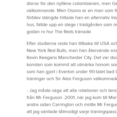
dörrar för den nyfikne colombianen, men Gér
välkomnande. Men Osorio är en man som fin
förblev stängda hittade han en alternativ lös
hus, fällde upp en stege i trädgården som 
godan ro hur The Reds tränade.
Efter studierna reste han tillbaka till USA 
New York Red Bulls, men han återvände snabbt
Kevin Keegans Manchester City. Det var doc
konsten som kommit att utmärka honom som f
som han gjort i Everton under 90-talet bad
träningar och Sir Alex Ferguson välkomna
- Jag måste säga att alla rotationer och tend
från Mr Ferguson. 2001, när jag kom till Manc
andra sidan Carrington och mötte Mr Fergu
att jag väntade tålmodigt varje träningspass