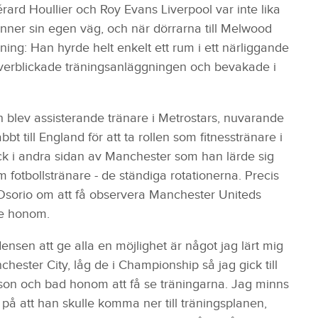
ard Houllier och Roy Evans Liverpool var inte lika
ner sin egen väg, och när dörrarna till Melwood
ning: Han hyrde helt enkelt ett rum i ett närliggande
överblickade träningsanläggningen och bevakade i
och blev assisterande tränare i Metrostars, nuvarande
 till England för att ta rollen som fitnesstränare i
k i andra sidan av Manchester som han lärde sig
otbollstränare - de ständiga rotationerna. Precis
 Osorio om att få observera Manchester Uniteds
de honom.
ensen att ge alla en möjlighet är något jag lärt mig
hester City, låg de i Championship så jag gick till
son och bad honom att få se träningarna. Jag minns
 på att han skulle komma ner till träningsplanen,