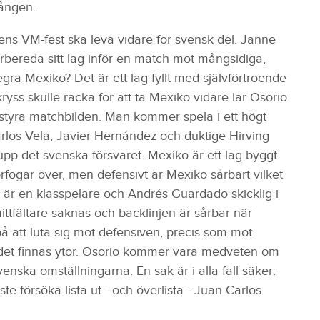
ången.
 VM-fest ska leva vidare för svensk del. Janne
örbereda sitt lag inför en match mot mångsidiga,
ra Mexiko? Det är ett lag fyllt med självförtroende
ryss skulle räcka för att ta Mexiko vidare lär Osorio
 styra matchbilden. Man kommer spela i ett högt
rlos Vela, Javier Hernández och duktige Hirving
pp det svenska försvaret. Mexiko är ett lag byggt
fogar över, men defensivt är Mexiko sårbart vilket
är en klasspelare och Andrés Guardado skicklig i
ttfältare saknas och backlinjen är sårbar när
på att luta sig mot defensiven, precis som mot
det finnas ytor. Osorio kommer vara medveten om
svenska omställningarna. En sak är i alla fall säker:
försöka lista ut - och överlista - Juan Carlos