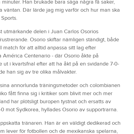
em minuter. Han brukade bara säga några få saker,
a väntan. Där lärde jag mig varför och hur man ska
 Sports.
st utmärkande delen i Juan Carlos Osorios
frustrerande. Osorio skiftar nämligen ständigt, både
ll match för att alltid anpassa sitt lag efter
a América Centenario - där Osorio åkte på
ut i kvartsfnal efter att ha åkt på en svidande 7-0-
e han sig av tre olika målvakter.
för sina annorlunda träningsmetoder och colombianen
o fått finna sig i kritiker som blivit mer och mer
and har plötsligt buropen tystnat och ersatts av
1-0 mot Sydkorea, hyllades Osorio av supportrarna.
t uppskatta tränaren. Han är en väldigt dedikerad och
som lever för fotbollen och de mexikanska spelarna,