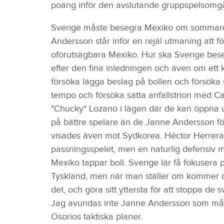
poäng inför den avslutande gruppspelsomg
Sverige måste besegra Mexiko om sommarens
Andersson står inför en rejäl utmaning att f
oförutsägbara Mexiko. Hur ska Sverige beseg
efter den fina inledningen och även om ett k
försöka lägga beslag på bollen och försöka
tempo och försöka sätta anfallstrion med Ca
"Chucky" Lozano i lägen där de kan öppna u
på bättre spelare än de Janne Andersson för
visades även mot Sydkorea. Héctor Herrera 
passningsspelet, men en naturlig defensiv mi
Mexiko tappar boll. Sverige lär få fokusera 
Tyskland, men när man ställer om kommer 
det, och göra sitt yttersta för att stoppa de 
Jag avundas inte Janne Andersson som måste 
Osorios taktiska planer.