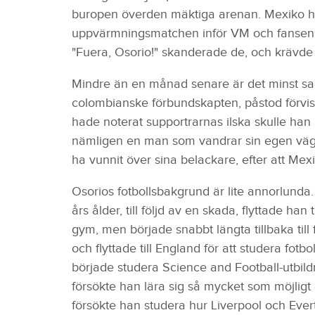
buropen överden mäktiga arenan. Mexiko ha
uppvärmningsmatchen inför VM och fansen va
"Fuera, Osorio!" skanderade de, och krävde
Mindre än en månad senare är det minst sagt
colombianske förbundskapten, påstod förvi
hade noterat supportrarnas ilska skulle han 
nämligen en man som vandrar sin egen väg.
ha vunnit över sina belackare, efter att Me
Osorios fotbollsbakgrund är lite annorlunda
års ålder, till följd av en skada, flyttade ha
gym, men började snabbt längta tillbaka till 
och flyttade till England för att studera fot
började studera Science and Football-utbil
försökte han lära sig så mycket som möjligt 
försökte han studera hur Liverpool och Ever