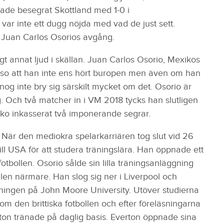
de besegrat Skottland med 1-0 i
r inte ett dugg nöjda med vad de just sett.
 Juan Carlos Osorios avgång.
 annat ljud i skällan. Juan Carlos Osorio, Mexikos
sso att han inte ens hört buropen men även om han
nog inte bry sig särskilt mycket om det. Osorio är
 Och två matcher in i VM 2018 tycks han slutligen
xiko inkasserat två imponerande segrar.
. När den mediokra spelarkarriären tog slut vid 26
n till USA för att studera träningslära. Han öppnade ett
fotbollen. Osorio sålde sin lilla träningsanläggning
bollen närmare. Han slog sig ner i Liverpool och
dningen på John Moore University. Utöver studierna
om den brittiska fotbollen och efter föreläsningarna
ton tränade på daglig basis. Everton öppnade sina