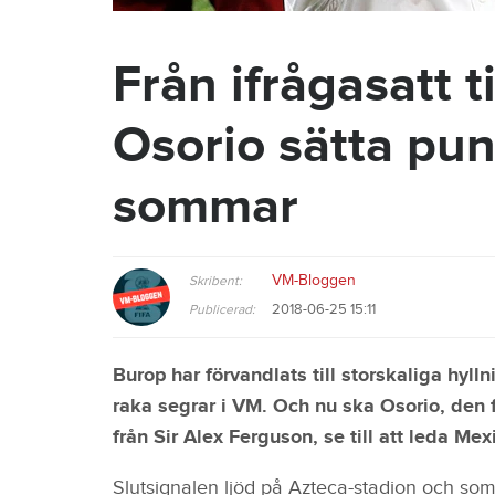
Från ifrågasatt ti
Osorio sätta pun
sommar
VM-Bloggen
Skribent:
2018-06-25 15:11
Publicerad:
Burop har förvandlats till storskaliga hylln
raka segrar i VM. Och nu ska Osorio, den
från Sir Alex Ferguson, se till att leda Mex
Slutsignalen ljöd på Azteca-stadion och 