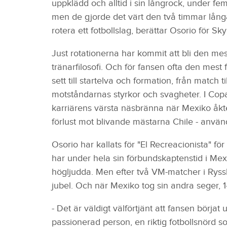
uppklädd och alltid i sin långrock, under f
men de gjorde det värt den två timmar lång
rotera ett fotbollslag, berättar Osorio för Sky
Just rotationerna har kommit att bli den me
tränarfilosofi. Och för fansen ofta den mest 
sett till startelva och formation, från match ti
motståndarnas styrkor och svagheter. I Cop
karriärens värsta näsbränna när Mexiko åkte 
förlust mot blivande mästarna Chile - använd
Osorio har kallats för "El Recreacionista" 
har under hela sin förbundskaptenstid i Mexik
högljudda. Men efter två VM-matcher i Ryssl
jubel. Och när Mexiko tog sin andra seger, 
- Det är väldigt välförtjänt att fansen börja
passionerad person, en riktig fotbollsnörd 