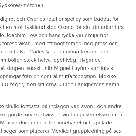
 Sydkorea-matchen.
idighet och Osorios rotationspolicy som bäddat för
chen mot Tyskland stod Osorio för sin tränarkarriärs
ade Joachim Löw och hans tyska världsstjärnor
gtvis förespråkar - med ett högt tempo, hög press och
en planhalva. Carlos Vela punktmarkerade bort
nn bollen stack halva laget iväg i flygande
 sängen, särskilt när Miguel Layún - vanligtvis
ilöpningar från en central mittfältsposition. Mexiko
1-0-seger, men siffrorna kunde i ärlighetens namn
 skulle fortsätta på inslagen väg även i den andra
n gjorde förvisso bara en ändring i startelvan, men
ilt. Mexiko dominerade bollinnehavet och spelade en
2-1-seger som placerar Mexiko i gruppledning på sex