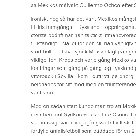
sa Mexikos målvakt Guillermo Ochoa efter
Ironiskt nog så har det varit Mexikos mångs
El Tris framgångar i Ryssland. I öppningsmat
största bedrift när han taktiskt utmanövrer
fullständigt. I stället för den stil han vanli
stort bollinnehav - sjönk Mexiko lågt på eg
viktige Toni Kroos och varje gång Mexiko va
kontringar som gång på gång tog Tyskland på
ytterback i Sevilla - kom i outtröttliga energ
belönades för sitt mod med en triumferande 
varit större.
Med en sådan start kunde man tro att Mexiko
matchen mot Sydkorea. Icke. Inte Osorio. Ha
spelmässigt var tillvägagångssättet vitt sk
fartfylld anfallsfotboll som bäddade för en 