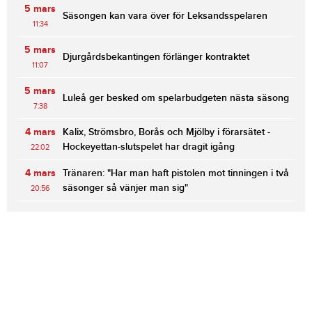
5 mars
Säsongen kan vara över för Leksandsspelaren
11:34
5 mars
Djurgårdsbekantingen förlänger kontraktet
11:07
5 mars
Luleå ger besked om spelarbudgeten nästa säsong
7:38
4 mars
Kalix, Strömsbro, Borås och Mjölby i förarsätet -
Hockeyettan-slutspelet har dragit igång
22:02
4 mars
Tränaren: "Har man haft pistolen mot tinningen i två
säsonger så vänjer man sig"
20:56