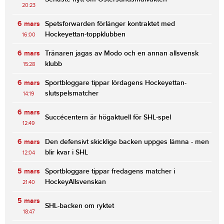
20:23
6 mars
Spetsforwarden förlänger kontraktet med
Hockeyettan-toppklubben
16:00
6 mars
Tränaren jagas av Modo och en annan allsvensk
klubb
15:28
6 mars
Sportbloggare tippar lördagens Hockeyettan-
slutspelsmatcher
14:19
6 mars
Succécentern är högaktuell för SHL-spel
12:49
6 mars
Den defensivt skicklige backen uppges lämna - men
blir kvar i SHL
12:04
5 mars
Sportbloggare tippar fredagens matcher i
HockeyAllsvenskan
21:40
5 mars
SHL-backen om ryktet
18:47