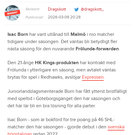
Skribent:
Dragskott
@dragskott_
2026-03-09 20:28
Publicerad:
Isac Born
har varit utlånad till
Malmö
i nio matcher
tidigare under säsongen. Det väntas bli betydligt fler
nästa säsong för den nuvarande
Frölunda-forwarden
.
Den 21-årige
HK Kings-produkten
har kontrakt med
Frölunda i ytterligare en säsong, men avtalet väntas
brytas för spel i Redhawks, avslöjar
Expressen
.
Juniorlandslagsmeriterade Born har fått ytterst bristfälligt
med speltid i Göteborgsgänget den här säsongen och
det här lär bli en bra lösning för alla parter.
Isac Born - som är bokförd för tre poäng på 46 SHL-
matcher den här säsongen - gjorde debut i den
svenska
högstaligan
redan 2022.