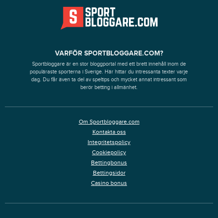
VARFÖR SPORTBLOGGARE.COM?
Sportbloggare är en stor bloggportal med ett brett innehåll inom de
populäraste sporterna i Sverige. Här hittar du intressanta texter varje
dag. Du får även ta del av speltips och mycket annat intressant som
berör betting i allmänhet.
Om Sportbloggare.com
Kontakta oss
Integritetspolicy
Cookiepolicy
Bettingbonus
Bettingsidor
Casino bonus