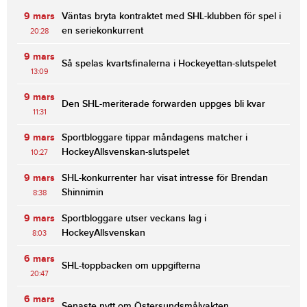
9 mars
Väntas bryta kontraktet med SHL-klubben för spel i
en seriekonkurrent
20:28
9 mars
Så spelas kvartsfinalerna i Hockeyettan-slutspelet
13:09
9 mars
Den SHL-meriterade forwarden uppges bli kvar
11:31
9 mars
Sportbloggare tippar måndagens matcher i
HockeyAllsvenskan-slutspelet
10:27
9 mars
SHL-konkurrenter har visat intresse för Brendan
Shinnimin
8:38
9 mars
Sportbloggare utser veckans lag i
HockeyAllsvenskan
8:03
6 mars
SHL-toppbacken om uppgifterna
20:47
6 mars
Senaste nytt om Östersundsmålvakten