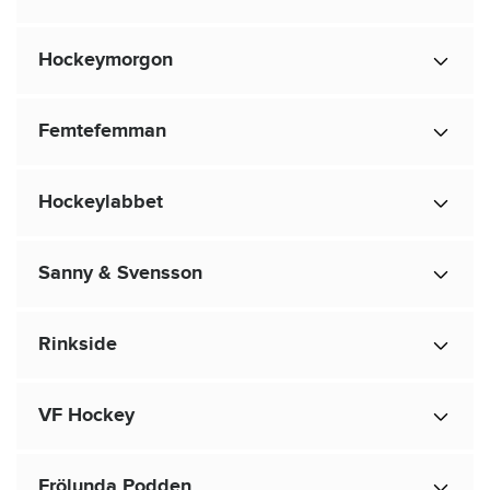
Hockeymorgon
Femtefemman
Hockeylabbet
Sanny & Svensson
Rinkside
VF Hockey
Frölunda Podden