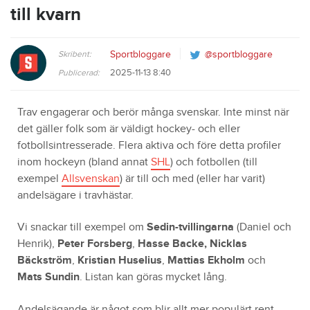
till kvarn
Skribent:
Sportbloggare
@sportbloggare
2025-11-13 8:40
Publicerad:
Trav engagerar och berör många svenskar. Inte minst när
det gäller folk som är väldigt hockey- och eller
fotbollsintresserade. Flera aktiva och före detta profiler
inom hockeyn (bland annat
SHL
) och fotbollen (till
exempel
Allsvenskan
) är till och med (eller har varit)
andelsägare i travhästar.
Vi snackar till exempel om
Sedin-tvillingarna
(Daniel och
Henrik),
Peter Forsberg
,
Hasse Backe,
Nicklas
Bäckström
,
Kristian Huselius
,
Mattias Ekholm
och
Mats Sundin
. Listan kan göras mycket lång.
Andelsägande är något som blir allt mer populärt rent