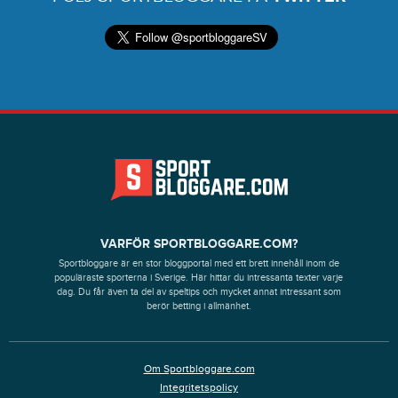
VARFÖR SPORTBLOGGARE.COM?
Sportbloggare är en stor bloggportal med ett brett innehåll inom de
populäraste sporterna i Sverige. Här hittar du intressanta texter varje
dag. Du får även ta del av speltips och mycket annat intressant som
berör betting i allmänhet.
Om Sportbloggare.com
Integritetspolicy