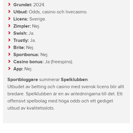
Grundat:
2024.
Utbud:
Odds, casino och livecasino.
Licens:
Sverige.
Zimpler:
Nej.
Swish
:
Ja.
Trustly:
Ja.
Brite:
Nej.
Sportbonus:
Nej.
Casino bonus:
Ja (freespins).
App:
Nej.
Sportbloggare
summerar
Spelklubben
:
Utbudet av betting och casino med svensk licens blir allt
bredare. Spelklubben är en av anledningarna till det. Ett
offensivt spelbolag med höga odds och ett gediget
utbud av kvalitetsslots.