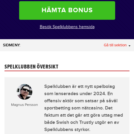
HÄMTA BONUS
Besök Spelklubbens hemsida
SIDMENY:
Gå till sektion
SPELKLUBBEN ÖVERSIKT
Spelklubben är ett nytt spelbolag
som lanserades under 2024. En
offensiv aktör som satsar på såväl
Magnus Persson
sportbetting som nätcasino. Det
faktum att det går att göra uttag med
både Swish och Trustly utgör en av
Spelklubbens styrkor.