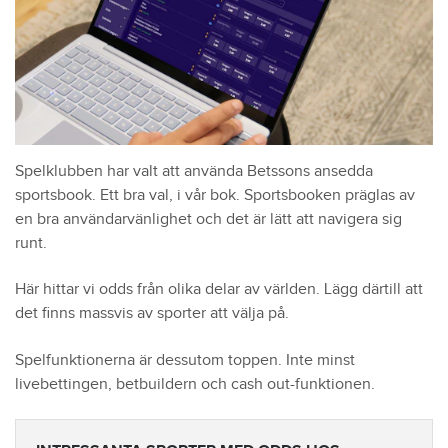
Spelklubben har valt att använda Betssons ansedda
sportsbook. Ett bra val, i vår bok. Sportsbooken präglas av
en bra användarvänlighet och det är lätt att navigera sig
runt.
Här hittar vi odds från olika delar av världen. Lägg därtill att
det finns massvis av sporter att välja på.
Spelfunktionerna är dessutom toppen. Inte minst
livebettingen, betbuildern och cash out-funktionen.