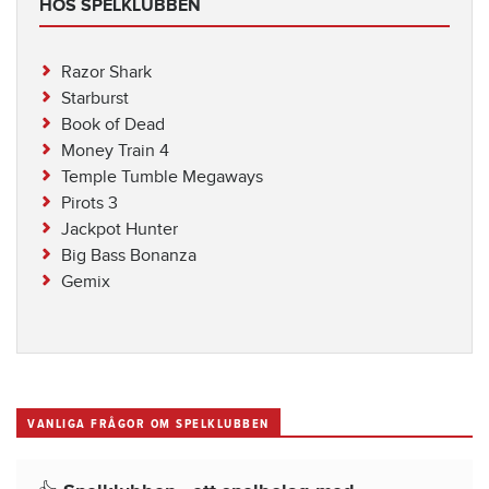
HOS SPELKLUBBEN
Razor Shark
Starburst
Book of Dead
Money Train 4
Temple Tumble Megaways
Pirots 3
Jackpot Hunter
Big Bass Bonanza
Gemix
VANLIGA FRÅGOR OM SPELKLUBBEN