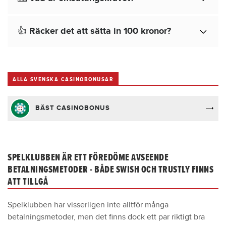
👍 Räcker det att sätta in 100 kronor?
ALLA SVENSKA CASINOBONUSAR
BÄST CASINOBONUS
SPELKLUBBEN ÄR ETT FÖREDÖME AVSEENDE
BETALNINGSMETODER - BÅDE SWISH OCH TRUSTLY FINNS
ATT TILLGÅ
Spelklubben har visserligen inte alltför många
betalningsmetoder, men det finns dock ett par riktigt bra