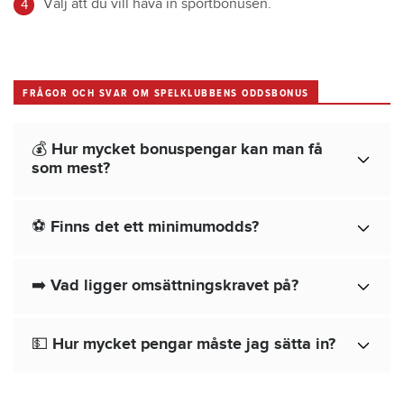
Välj att du vill håva in sportbonusen.
FRÅGOR OCH SVAR OM SPELKLUBBENS ODDSBONUS
💰 Hur mycket bonuspengar kan man få
som mest?
⚽ Finns det ett minimumodds?
➡️ Vad ligger omsättningskravet på?
💵 Hur mycket pengar måste jag sätta in?