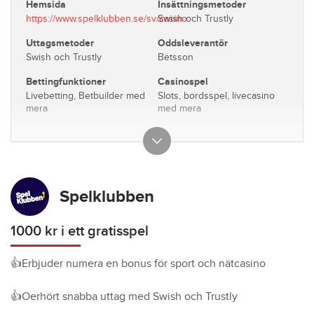
Hemsida
Insättningsmetoder
https://www.spelklubben.se/sv/casino
Swish och Trustly
Uttagsmetoder
Oddsleverantör
Swish och Trustly
Betsson
Bettingfunktioner
Casinospel
Livebetting, Betbuilder med
Slots, bordsspel, livecasino
mera
med mera
Casinoleverantör
App
NetEnt, Pragmatic Play,
Det finns ingen app
Yggdrasil och många andra
Kundservice
Ägare
Spelklubben
Livechatt och epost
SverigeCasino Ltd
Grundat
Huvudkvarter
1000 kr i ett gratisspel
2024
Malta
👍Erbjuder numera en bonus för sport och nätcasino
👍Oerhört snabba uttag med Swish och Trustly