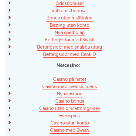
Oddsbonusar
Välkomstbonusar
Bonus utan insättning
Betting utan konto
Nya spelbolag
Bettingsidor med Swish
Bettingsidor med snabba uttag
Bettingsidor med BankID
Nätcasino:
Casino på nätet
Casino med svensk licens
Nya casinon
Casino bonus
Casino utan omsättningskrav
Freespins
Casino utan konto
Casino med Swish