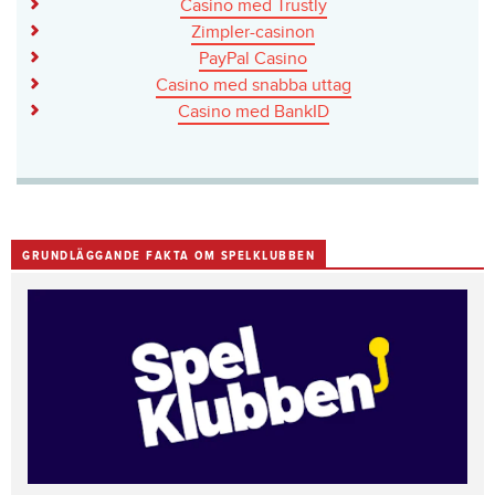
Casino med Trustly
Zimpler-casinon
PayPal Casino
Casino med snabba uttag
Casino med BankID
GRUNDLÄGGANDE FAKTA OM SPELKLUBBEN