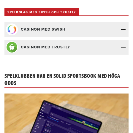
SPELBOLAG MED SWISH OCH TRUSTLY
CASINON MED SWISH
CASINON MED TRUSTLY
SPELKLUBBEN HAR EN SOLID SPORTSBOOK MED HÖGA
ODDS