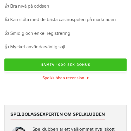
👍 Bra nivå på oddsen
👍 Kan ståta med de bästa casinospelen på marknaden
👍 Smidig och enkel registrering
👍 Mycket användarvänlig sajt
HÄMTA 1000 SEK BONUS
Spelklubben recension
SPELBOLAGSEXPERTEN OM SPELKLUBBEN
Spelklubben är ett välkommet nytillskott