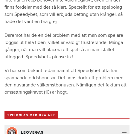
inte har en app behöver inte vara negativt, även om det
finns fördelar med det så klart. Speciellt för ett spelbolag
som Speedybet, som vill erbjuda betting utan krångel, så
hade det varit en bra grej.
Däremot har de en del problem med att man som spelare
loggas ut hela tiden, vilket är väldigt frustrerande. Många
gånger, när man vill placera ett spel så är man istället
utloggad. Speedybet - please fix!
Vi har som bekant redan nämnt att Speedybet ofta har
spännande oddsbonusar. Det finns dock ett problem med
den nuvarande välkomstbonusen. Nämligen det faktum att
omsättningskravet (10) är högt.
SPELBOLAG MED BRA APP
LEOVEGAS