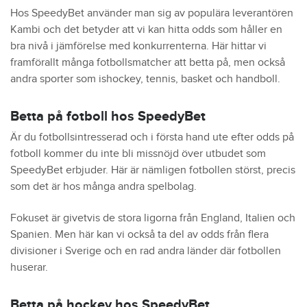
Hos SpeedyBet använder man sig av populära leverantören
Kambi och det betyder att vi kan hitta odds som håller en
bra nivå i jämförelse med konkurrenterna. Här hittar vi
framförallt många fotbollsmatcher att betta på, men också
andra sporter som ishockey, tennis, basket och handboll.
Betta på fotboll hos SpeedyBet
Är du fotbollsintresserad och i första hand ute efter odds på
fotboll kommer du inte bli missnöjd över utbudet som
SpeedyBet erbjuder. Här är nämligen fotbollen störst, precis
som det är hos många andra spelbolag.
Fokuset är givetvis de stora ligorna från England, Italien och
Spanien. Men här kan vi också ta del av odds från flera
divisioner i Sverige och en rad andra länder där fotbollen
huserar.
Betta på hockey hos SpeedyBet