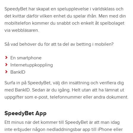
SpeedyBet har skapat en spelupplevelse i världsklass och
det kvittar därför vilken enhet du spelar ifrån. Men med din
mobiltelefon kommer du snabbt och enkelt åt spelbolaget
via webbläsaren.
Så vad behöver du för att ta del av betting i mobilen?
En smartphone
Internetuppkoppling
BankID
Surfa in på SpeedyBet, välj din insättning och verifiera dig
med BankID. Sedan är du igång. Helt utan att ha lämnat ut
uppgifter som e-post, telefonnummer eller andra dokument.
SpeedyBet App
Ett minus när det kommer till SpeedyBet är att man idag
inte erbjuder någon nedladdningsbar app till iPhone eller