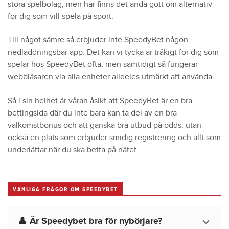
stora spelbolag, men här finns det ändå gott om alternativ
för dig som vill spela på sport.
Till något sämre så erbjuder inte SpeedyBet någon
nedladdningsbar app. Det kan vi tycka är tråkigt för dig som
spelar hos SpeedyBet ofta, men samtidigt så fungerar
webbläsaren via alla enheter alldeles utmärkt att använda.
Så i sin helhet är våran åsikt att SpeedyBet är en bra
bettingsida där du inte bara kan ta del av en bra
välkomstbonus och att ganska bra utbud på odds, utan
också en plats som erbjuder smidig registrering och allt som
underlättar när du ska betta på nätet.
VANLIGA FRÅGOR OM SPEEDYBET
👤 Är Speedybet bra för nybörjare?