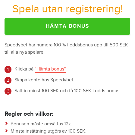
Spela utan registrering!
HÄMTA BONUS
Speedybet har numera 100 % i oddsbonus upp till 500 SEK
till alla nya spelare!
Klicka på
"Hämta bonus"
Skapa konto hos Speedybet.
Sätt in minst 100 SEK och få 100 SEK i odds bonus.
Regler och villkor:
Bonusen måste omsättas 12x.
Minsta insättning utgörs av 100 SEK.