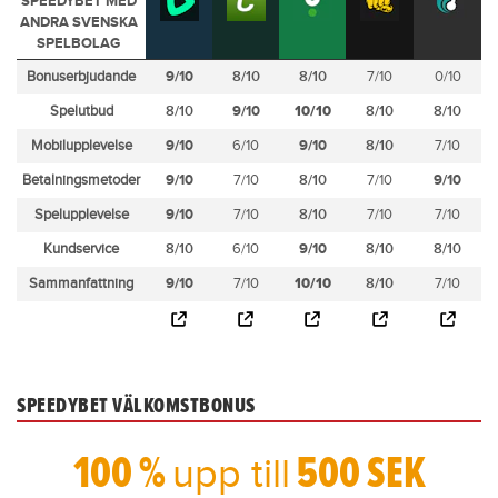
SPEEDYBET MED
ANDRA SVENSKA
SPELBOLAG
Bonuserbjudande
9/10
8/10
8/10
7/10
0/10
Spelutbud
8/10
9/10
10/10
8/10
8/10
Mobilupplevelse
9/10
6/10
9/10
8/10
7/10
Betalningsmetoder
9/10
7/10
8/10
7/10
9/10
Spelupplevelse
9/10
7/10
8/10
7/10
7/10
Kundservice
8/10
6/10
9/10
8/10
8/10
Sammanfattning
9/10
7/10
10/10
8/10
7/10
SPEEDYBET VÄLKOMSTBONUS
100 %
500 SEK
upp till