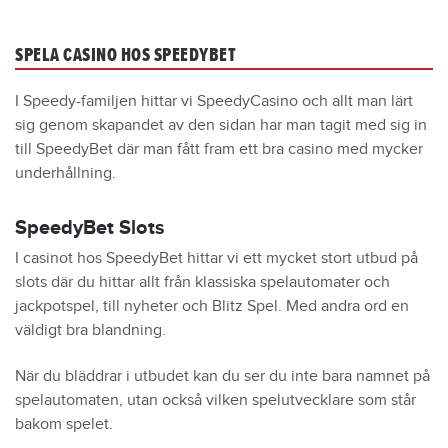
SPELA CASINO HOS SPEEDYBET
I Speedy-familjen hittar vi SpeedyCasino och allt man lärt
sig genom skapandet av den sidan har man tagit med sig in
till SpeedyBet där man fått fram ett bra casino med mycker
underhållning.
SpeedyBet Slots
I casinot hos SpeedyBet hittar vi ett mycket stort utbud på
slots där du hittar allt från klassiska spelautomater och
jackpotspel, till nyheter och Blitz Spel. Med andra ord en
väldigt bra blandning.
När du bläddrar i utbudet kan du ser du inte bara namnet på
spelautomaten, utan också vilken spelutvecklare som står
bakom spelet.