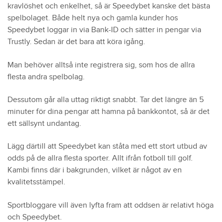
kravlöshet och enkelhet, så är Speedybet kanske det bästa
spelbolaget. Både helt nya och gamla kunder hos
Speedybet loggar in via Bank-ID och sätter in pengar via
Trustly. Sedan är det bara att köra igång.
Man behöver alltså inte registrera sig, som hos de allra
flesta andra spelbolag.
Dessutom går alla uttag riktigt snabbt. Tar det längre än 5
minuter för dina pengar att hamna på bankkontot, så är det
ett sällsynt undantag.
Lägg därtill att Speedybet kan ståta med ett stort utbud av
odds på de allra flesta sporter. Allt ifrån fotboll till golf.
Kambi finns där i bakgrunden, vilket är något av en
kvalitetsstämpel.
Sportbloggare vill även lyfta fram att oddsen är relativt höga
och Speedybet.