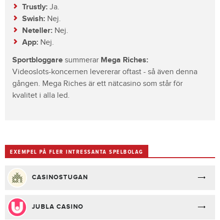
Trustly:
Ja.
Swish:
Nej.
Neteller:
Nej.
App:
Nej.
Sportbloggare
summerar
Mega Riches:
Videoslots-koncernen levererar oftast - så även denna
gången. Mega Riches är ett nätcasino som står för
kvalitet i alla led.
EXEMPEL PÅ FLER INTRESSANTA SPELBOLAG
CASINOSTUGAN
JUBLA CASINO