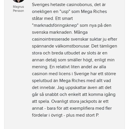
Sveriges hetaste casinobonus, det är
Magnus
Persson
onekligen en "usp" som Mega Riches
ståtar med. Ett smart
"marknadsföringsknep" som nya på den
svenska marknaden. Många
casinointresserade svenskar suktar ju efter
spännande välkomstbonusar. Det tämligen
stora och breda utbudet av slots är en
annan detalj som smäller högt, enligt min
mening. En relativt liten andel av alla
casinon med licens i Sverige har ett större
spelutbud än Mega Riches med allt vad
det innebär. Jag uppskattar även att det
går så snabbt och enkelt att komma igång
att spela. Ovanligt stora jackpots är ett
annat - bara för att exemplifiera med fler
fördelar i övrigt - plus med stort P.