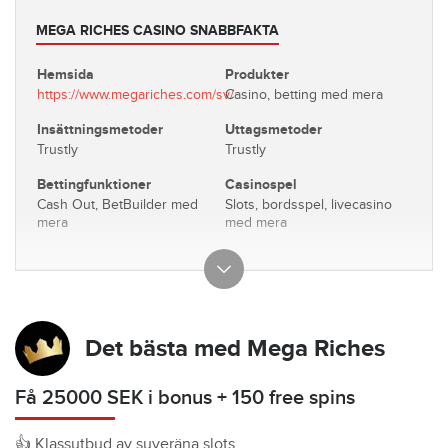
MEGA RICHES CASINO SNABBFAKTA
Hemsida
Produkter
https://www.megariches.com/sv/
Casino, betting med mera
Insättningsmetoder
Uttagsmetoder
Trustly
Trustly
Bettingfunktioner
Casinospel
Cash Out, BetBuilder med
Slots, bordsspel, livecasino
mera
med mera
Casinoleverantör
App
NetEnt, Pragmatic Play,
Ja
Gaming Corps och så vidare
Kundservice
Ägare
Det bästa med Mega Riches
Livechatt, telefon och
Megariches LTd
epostkontakt
Få 25000 SEK i bonus + 150 free spins
Grundat
Huvudkvarter
2025
Malta
👍 Klassutbud av suveräna slots