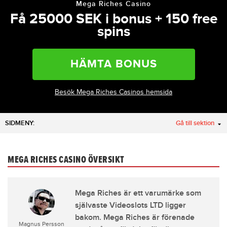
Mega Riches Casino
Få 25000 SEK i bonus + 150 free
spins
HÄMTA BONUS
Besök Mega Riches Casinos hemsida
SIDMENY:
Gå till sektion
MEGA RICHES CASINO ÖVERSIKT
Mega Riches är ett varumärke som
självaste Videoslots LTD ligger
bakom. Mega Riches är förenade
Magnus Persson