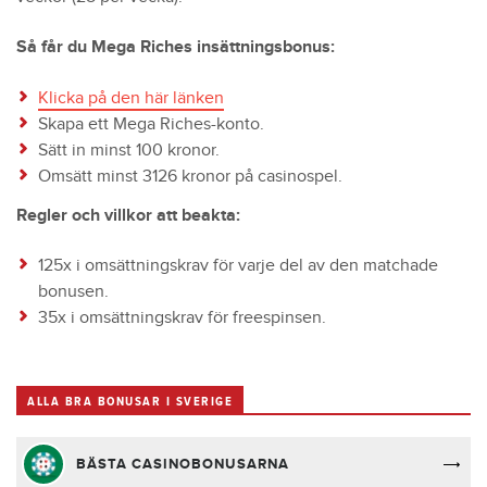
Så får du Mega Riches insättningsbonus:
Klicka på den här länken
Skapa ett Mega Riches-konto.
Sätt in minst 100 kronor.
Omsätt minst 3126 kronor på casinospel.
Regler och villkor att beakta:
125x i omsättningskrav för varje del av den matchade
bonusen.
35x i omsättningskrav för freespinsen.
ALLA BRA BONUSAR I SVERIGE
BÄSTA CASINOBONUSARNA