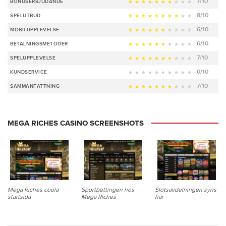
7/10
BONUSERBJUDANDE
★
★
★
★
★
★
★
★
★
★
8/10
SPELUTBUD
★
★
★
★
★
★
★
★
★
★
6/10
MOBILUPPLEVELSE
★
★
★
★
★
★
★
★
★
★
6/10
BETALNINGSMETODER
★
★
★
★
★
★
★
★
★
★
7/10
SPELUPPLEVELSE
★
★
★
★
★
★
★
★
★
★
0/10
KUNDSERVICE
★
★
★
★
★
★
★
★
★
★
7/10
SAMMANFATTNING
★
★
★
★
★
★
★
★
★
★
MEGA RICHES CASINO SCREENSHOTS
Mega Riches coola
Sportbettingen hos
Slotsavdelningen syns
startsida
Mega Riches
här