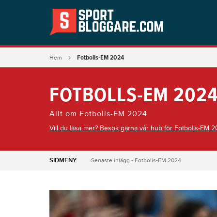
Fotbolls-EM 2024
Hem
FOTBOLLS-EM 202
Allt om Fotbolls-EM 2024
Vill du läsa mer? Besök gärna vår hub för Fotbolls-EM 
SIDMENY:
Senaste inlägg - Fotbolls-EM 2024