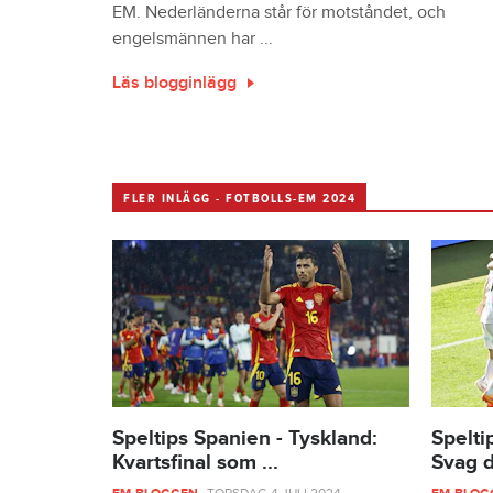
EM. Nederländerna står för motståndet, och
engelsmännen har ...
Läs blogginlägg
FLER INLÄGG - FOTBOLLS-EM 2024
Speltips Spanien - Tyskland:
Spelti
Kvartsfinal som ...
Svag de
TORSDAG 4 JULI 2024