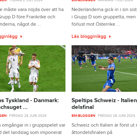
GEN
EM-BLOGGEN
e måste vara nöjda över att ha
Nederländerna gick in i sin sis
Grupp D före Frankrike och
i Grupp D som gruppetta, men
nderna, något de ...
förlust mot Österrike ...
gginlägg
Läs blogginlägg
ps Tyskland - Danmark:
Speltips Schweiz - Italien
chsuget ...
delsfinal
GEN
FREDAG 28 JUNI 2024
EM-BLOGGEN
FREDAG 28 JUNI 2024
å omgångar in i gruppspelet var
Schweiz och Italien är först ut
d det landslag som imponerat
åttondelsfinalen på