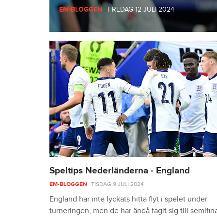
EM-BLOGGEN
-
FREDAG 12 JULI 2024
Speltips Nederländerna - England
EM-BLOGGEN
TISDAG 9 JULI 2024
England har inte lyckats hitta flyt i spelet under
turneringen, men de har ändå tagit sig till semifina