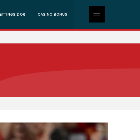
ETTINGSIDOR
CASINO BONUS