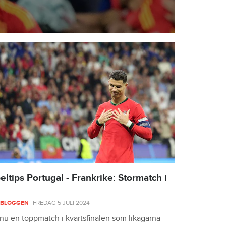
eltips Portugal - Frankrike: Stormatch i
-BLOGGEN
FREDAG 5 JULI 2024
nu en toppmatch i kvartsfinalen som likagärna