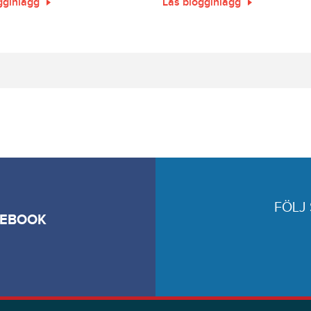
gginlägg
Läs blogginlägg
FÖLJ
CEBOOK