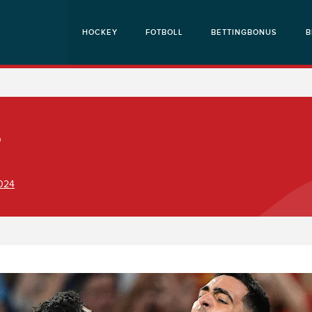
HOCKEY
FOTBOLL
BETTINGBONUS
B
4
2024