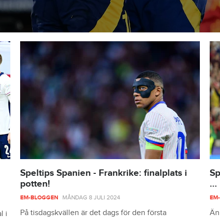
Speltips Spanien - Frankrike: finalplats i
Sp
potten!
...
EM-BLOGGEN
MÅNDAG 8 JULI 2024
EM
På tisdagskvällen är det dags för den första
Än
l i