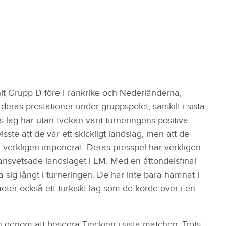
nit Grupp D före Frankrike och Nederländerna,
deras prestationer under gruppspelet, särskilt i sista
lag har utan tvekan varit turneringens positiva
ste att de var ett skickligt landslag, men att de
r verkligen imponerat. Deras presspel har verkligen
ansvetsade landslaget i EM. Med en åttondelsfinal
a sig långt i turneringen. De har inte bara hamnat i
möter också ett turkiskt lag som de körde över i en
genom att besegra Tjeckien i sista matchen. Trots