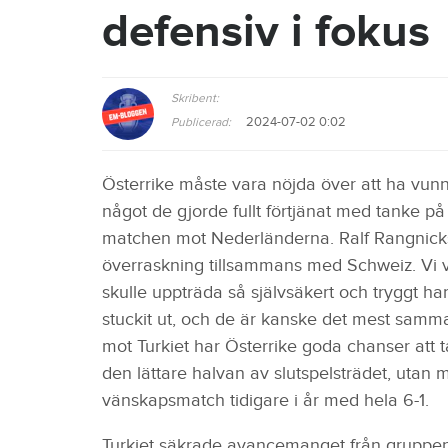
defensiv i fokus
Skribent:
2024-07-02 0:02
Publicerad:
Österrike måste vara nöjda över att ha vun
något de gjorde fullt förtjänat med tanke på 
matchen mot Nederländerna. Ralf Rangnicks 
överraskning tillsammans med Schweiz. Vi vis
skulle uppträda så självsäkert och tryggt ha
stuckit ut, och de är kanske det mest samm
mot Turkiet har Österrike goda chanser att t
den lättare halvan av slutspelsträdet, utan 
vänskapsmatch tidigare i år med hela 6-1.
Turkiet säkrade avancemanget från gruppen 