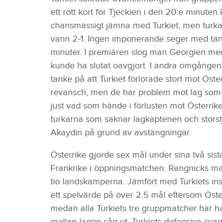
ett rött kort för Tjeckien i den 20:e minut
chansmässigt jämna med Turkiet, men turka
vann 2-1. Ingen imponerande seger med ta
minuter. I premiären slog man Georgien me
kunde ha slutat oavgjort. I andra omgången 
tanke på att Turkiet förlorade stort mot Öster
revansch, men de har problem mot lag som sp
just vad som hände i förlusten mot Österrike
turkarna som saknar lagkaptenen och stor
Akaydin på grund av avstängningar.
Österrike gjorde sex mål under sina två sis
Frankrike i öppningsmatchen. Rangnicks man
tio landskamperna. Jämfört med Turkiets insa
ett spelvärde på över 2.5 mål eftersom Österri
medan alla Turkiets tre gruppmatcher har h
mellan lagen såg ut, Turkiets defensiva svag