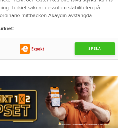
lning. Turkiet saknar dessutom stabiliteten på
ordinarie mittbacken Akaydin avstängda.
rkiet:
Expekt
SPELA