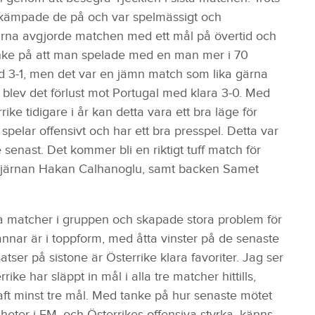
en kämpade de på och var spelmässigt och
rna avgjorde matchen med ett mål på övertid och
nke på att man spelade med en man mer i 70
d 3-1, men det var en jämn match som lika gärna
blev det förlust mot Portugal med klara 3-0. Med
rike tidigare i år kan detta vara ett bra läge för
elar offensivt och har ett bra presspel. Detta var
 senast. Det kommer bli en riktigt tuff match för
stjärnan Hakan Calhanoglu, samt backen Samet
ta matcher i gruppen och skapade stora problem för
nar är i toppform, med åtta vinster på de senaste
tser på sistone är Österrike klara favoriter. Jag ser
ke har släppt in mål i alla tre matcher hittills,
aft minst tre mål. Med tanke på hur senaste mötet
heter i EM, och Österrikes offensiva styrka, känns