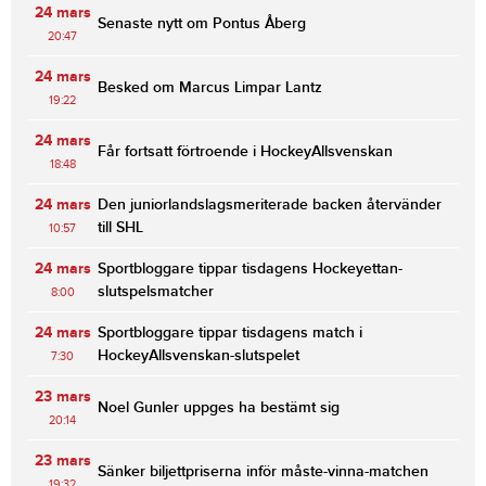
24 mars
Senaste nytt om Pontus Åberg
20:47
24 mars
Besked om Marcus Limpar Lantz
19:22
24 mars
Får fortsatt förtroende i HockeyAllsvenskan
18:48
24 mars
Den juniorlandslagsmeriterade backen återvänder
till SHL
10:57
24 mars
Sportbloggare tippar tisdagens Hockeyettan-
slutspelsmatcher
8:00
24 mars
Sportbloggare tippar tisdagens match i
HockeyAllsvenskan-slutspelet
7:30
23 mars
Noel Gunler uppges ha bestämt sig
20:14
23 mars
Sänker biljettpriserna inför måste-vinna-matchen
19:32