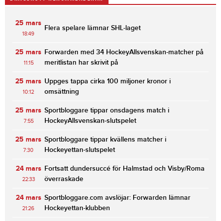
25 mars
Flera spelare lämnar SHL-laget
18:49
25 mars
Forwarden med 34 HockeyAllsvenskan-matcher på
meritlistan har skrivit på
11:15
25 mars
Uppges tappa cirka 100 miljoner kronor i
omsättning
10:12
25 mars
Sportbloggare tippar onsdagens match i
HockeyAllsvenskan-slutspelet
7:55
25 mars
Sportbloggare tippar kvällens matcher i
Hockeyettan-slutspelet
7:30
24 mars
Fortsatt dundersuccé för Halmstad och Visby/Roma
överraskade
22:33
24 mars
Sportbloggare.com avslöjar: Forwarden lämnar
Hockeyettan-klubben
21:26