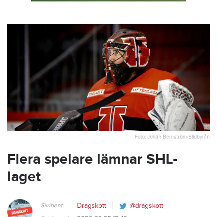
Foto: Johan Bernström/Bildbyrån
Flera spelare lämnar SHL-
laget
Skribent:
Dragskott
@dragskott_