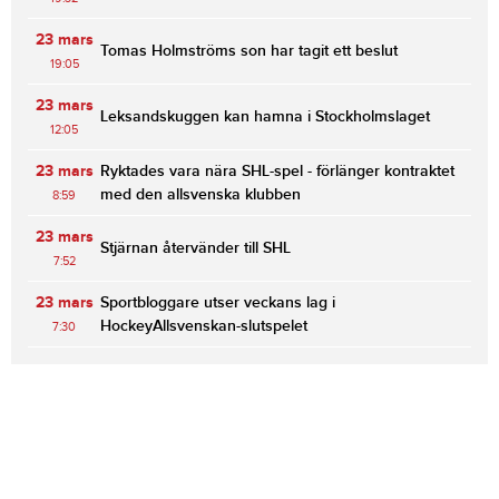
23 mars
Tomas Holmströms son har tagit ett beslut
19:05
23 mars
Leksandskuggen kan hamna i Stockholmslaget
12:05
23 mars
Ryktades vara nära SHL-spel - förlänger kontraktet
med den allsvenska klubben
8:59
23 mars
Stjärnan återvänder till SHL
7:52
23 mars
Sportbloggare utser veckans lag i
HockeyAllsvenskan-slutspelet
7:30