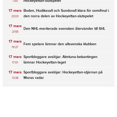
Hockeyettan-slutspelet
7:50
17 mars
Boden, Hudiksvall och Sundsvall klara för semifinal i
den norra delen av Hockeyettan-slutspelet
23:03
17 mars
Den NHL-meriterade svensken återvänder till SHL
21:55
17 mars
Fem spelare lämnar den allsvenska klubben
19:27
17 mars
Sportbloggare avslöjar: Almtuna-bekantingen
lämnar Hockeyettan-laget
17:01
17 mars
Sportbloggare avslöjar: Hockeyettan-stjärnan på
Moras radar
13:38