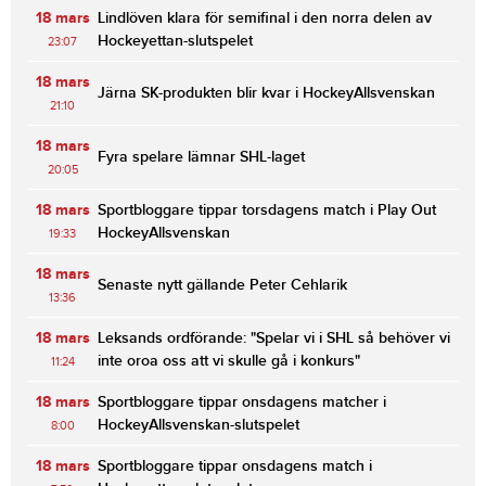
18 mars
Lindlöven klara för semifinal i den norra delen av
Hockeyettan-slutspelet
23:07
18 mars
Järna SK-produkten blir kvar i HockeyAllsvenskan
21:10
18 mars
Fyra spelare lämnar SHL-laget
20:05
18 mars
Sportbloggare tippar torsdagens match i Play Out
HockeyAllsvenskan
19:33
18 mars
Senaste nytt gällande Peter Cehlarik
13:36
18 mars
Leksands ordförande: "Spelar vi i SHL så behöver vi
inte oroa oss att vi skulle gå i konkurs"
11:24
18 mars
Sportbloggare tippar onsdagens matcher i
HockeyAllsvenskan-slutspelet
8:00
18 mars
Sportbloggare tippar onsdagens match i