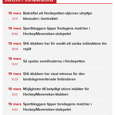
DRAGSKOTT REKOMMENDERAR
19 mars
Bekräftat att Hockeyettan-stjärnan utnyttjar
klausulen i kontraktet
21:14
19 mars
Sportbloggare tippar fredagens matcher i
HockeyAllsvenskan-slutspelet
18:40
19 mars
SHL-klubben har för avsikt att sänka målvaktens lön
rejält
18:34
19 mars
Så spelas semifinalerna i Hockeyettan
10:57
19 mars
SHL-klubben har visat intresse för den
landslagsmeriterade finländaren
10:33
19 mars
Möjligheter till betydligt större intäkter för
HockeyAllsvenskan-klubben
8:03
19 mars
Sportbloggare tippar torsdagens matcher i
HockeyAllsvenskan-slutspelet
8:00