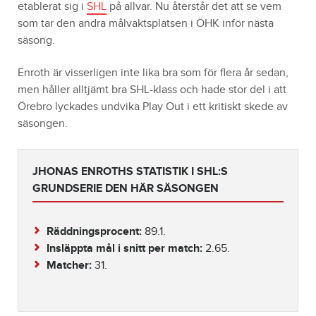
etablerat sig i
SHL
på allvar. Nu återstår det att se vem
som tar den andra målvaktsplatsen i ÖHK inför nästa
säsong.
Enroth är visserligen inte lika bra som för flera år sedan,
men håller alltjämt bra SHL-klass och hade stor del i att
Örebro lyckades undvika Play Out i ett kritiskt skede av
säsongen.
JHONAS ENROTHS STATISTIK I SHL:S
GRUNDSERIE DEN HÄR SÄSONGEN
Räddningsprocent:
89.1.
Insläppta mål i snitt per match:
2.65.
Matcher:
31.