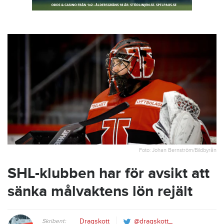
Foto: Johan Bernström/Bildbyrån
SHL-klubben har för avsikt att
sänka målvaktens lön rejält
Skribent:
Dragskott
@dragskott_