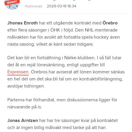
2026-03-19 18:34
Publicerad:
Jhonas Enroth
har ett utgående kontrakt med
Örebro
efter flera säsonger i ÖHK i följd. Den NHL-meriterade
målvakten har för avsikt att fortsätta spela hockey även
nästa säsong, vilket är känt sedan tidigare.
Det kan bli en fortsättning i Närke-klubben. I så fall lutar
det åt en rejäl lönesänkning, enligt uppgifter till
Expressen
. Örebros har aviserat att lönen kommer sänkas
en hel del om det ska bli tal om en kontraktsförlängning,
avslöjar tidningen.
Parterna har förhandlat, men diskussionerna ligger för
närvarande på is.
Jonas Arntzen
har har tre säsonger kvar på kontraktet
och är ingen billig målvakt med tanke på att han