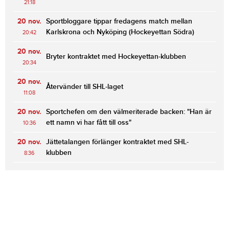
21:18
20 nov.
Sportbloggare tippar fredagens match mellan
Karlskrona och Nyköping (Hockeyettan Södra)
20:42
20 nov.
Bryter kontraktet med Hockeyettan-klubben
20:34
20 nov.
Återvänder till SHL-laget
11:08
20 nov.
Sportchefen om den välmeriterade backen: "Han är
ett namn vi har fått till oss"
10:36
20 nov.
Jättetalangen förlänger kontraktet med SHL-
klubben
8:36