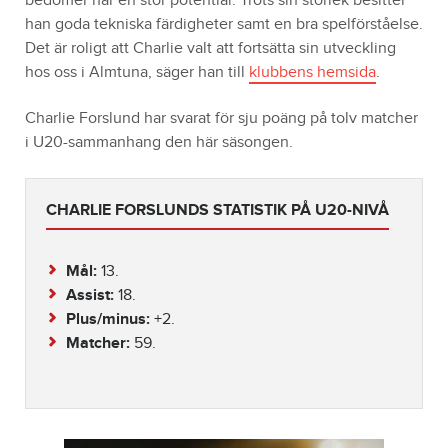
bedömer har en stor potential. Trots sin storlek besitter
han goda tekniska färdigheter samt en bra spelförståelse.
Det är roligt att Charlie valt att fortsätta sin utveckling
hos oss i Almtuna, säger han till
klubbens hemsida
.
Charlie Forslund har svarat för sju poäng på tolv matcher
i U20-sammanhang den här säsongen.
CHARLIE FORSLUNDS STATISTIK PÅ U20-NIVÅ
Mål:
13.
Assist:
18.
Plus/minus:
+2.
Matcher:
59.