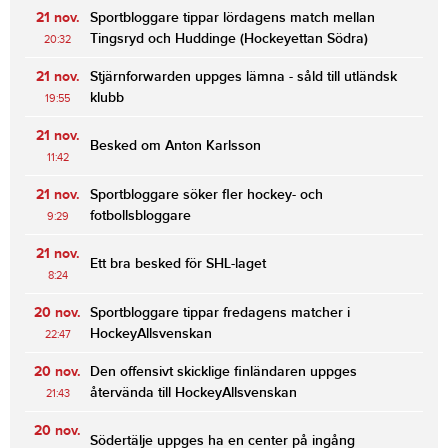
21 nov.
Sportbloggare tippar lördagens match mellan
Tingsryd och Huddinge (Hockeyettan Södra)
20:32
21 nov.
Stjärnforwarden uppges lämna - såld till utländsk
klubb
19:55
21 nov.
Besked om Anton Karlsson
11:42
21 nov.
Sportbloggare söker fler hockey- och
fotbollsbloggare
9:29
21 nov.
Ett bra besked för SHL-laget
8:24
20 nov.
Sportbloggare tippar fredagens matcher i
HockeyAllsvenskan
22:47
20 nov.
Den offensivt skicklige finländaren uppges
återvända till HockeyAllsvenskan
21:43
20 nov.
Södertälje uppges ha en center på ingång