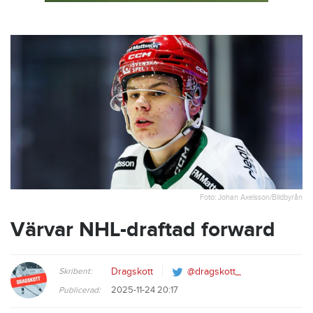
Foto: Johan Axelsson/Bildbyrån
Värvar NHL-draftad forward
Skribent:
Dragskott
@dragskott_
2025-11-24 20:17
Publicerad: