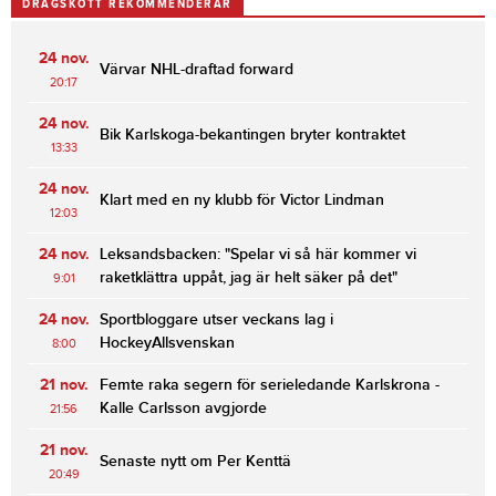
DRAGSKOTT REKOMMENDERAR
24 nov.
Värvar NHL-draftad forward
20:17
24 nov.
Bik Karlskoga-bekantingen bryter kontraktet
13:33
24 nov.
Klart med en ny klubb för Victor Lindman
12:03
24 nov.
Leksandsbacken: "Spelar vi så här kommer vi
raketklättra uppåt, jag är helt säker på det"
9:01
24 nov.
Sportbloggare utser veckans lag i
HockeyAllsvenskan
8:00
21 nov.
Femte raka segern för serieledande Karlskrona -
Kalle Carlsson avgjorde
21:56
21 nov.
Senaste nytt om Per Kenttä
20:49