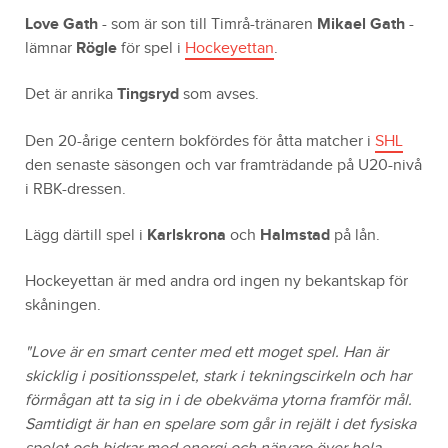
Love Gath
- som är son till Timrå-tränaren
Mikael Gath
-
lämnar
Rögle
för spel i
Hockeyettan
.
Det är anrika
Tingsryd
som avses.
Den 20-årige centern bokfördes för åtta matcher i
SHL
den senaste säsongen och var framträdande på U20-nivå
i RBK-dressen.
Lägg därtill spel i
Karlskrona
och
Halmstad
på lån.
Hockeyettan är med andra ord ingen ny bekantskap för
skåningen.
"Love är en smart center med ett moget spel. Han är
skicklig i positionsspelet, stark i tekningscirkeln och har
förmågan att ta sig in i de obekväma ytorna framför mål.
Samtidigt är han en spelare som går in rejält i det fysiska