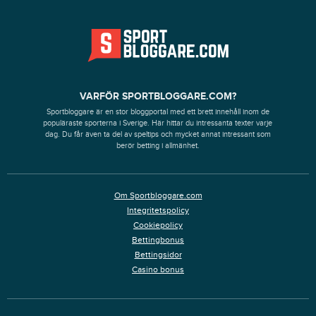
VARFÖR SPORTBLOGGARE.COM?
Sportbloggare är en stor bloggportal med ett brett innehåll inom de
populäraste sporterna i Sverige. Här hittar du intressanta texter varje
dag. Du får även ta del av speltips och mycket annat intressant som
berör betting i allmänhet.
Om Sportbloggare.com
Integritetspolicy
Cookiepolicy
Bettingbonus
Bettingsidor
Casino bonus