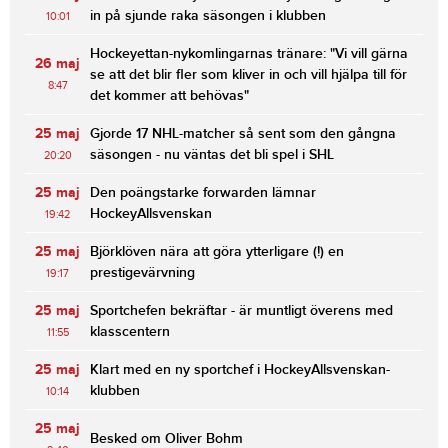
in på sjunde raka säsongen i klubben
10:01
Hockeyettan-nykomlingarnas tränare: "Vi vill gärna
26 maj
se att det blir fler som kliver in och vill hjälpa till för
8:47
det kommer att behövas"
25 maj
Gjorde 17 NHL-matcher så sent som den gångna
säsongen - nu väntas det bli spel i SHL
20:20
25 maj
Den poängstarke forwarden lämnar
HockeyAllsvenskan
19:42
25 maj
Björklöven nära att göra ytterligare (!) en
prestigevärvning
19:17
25 maj
Sportchefen bekräftar - är muntligt överens med
klasscentern
11:55
25 maj
Klart med en ny sportchef i HockeyAllsvenskan-
klubben
10:14
25 maj
Besked om Oliver Bohm