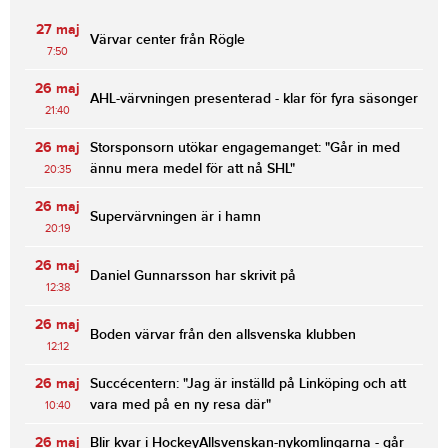
27 maj
Värvar center från Rögle
7:50
26 maj
AHL-värvningen presenterad - klar för fyra säsonger
21:40
26 maj
Storsponsorn utökar engagemanget: "Går in med
ännu mera medel för att nå SHL"
20:35
26 maj
Supervärvningen är i hamn
20:19
26 maj
Daniel Gunnarsson har skrivit på
12:38
26 maj
Boden värvar från den allsvenska klubben
12:12
26 maj
Succécentern: "Jag är inställd på Linköping och att
vara med på en ny resa där"
10:40
26 maj
Blir kvar i HockeyAllsvenskan-nykomlingarna - går