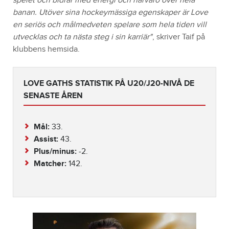
spelet och bidrar med energi och närvaro över hela
banan. Utöver sina hockeymässiga egenskaper är Love
en seriös och målmedveten spelare som hela tiden vill
utvecklas och ta nästa steg i sin karriär"
, skriver Taif på
klubbens hemsida.
LOVE GATHS STATISTIK PÅ U20/J20-NIVÅ DE
SENASTE ÅREN
Mål:
33.
Assist:
43.
Plus/minus:
-2.
Matcher:
142.