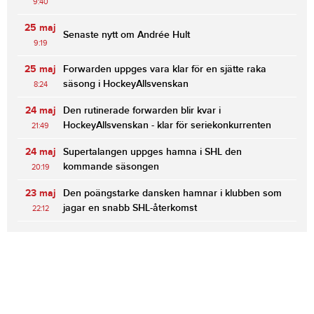
9:40
25 maj
Senaste nytt om Andrée Hult
9:19
25 maj
Forwarden uppges vara klar för en sjätte raka
säsong i HockeyAllsvenskan
8:24
24 maj
Den rutinerade forwarden blir kvar i
HockeyAllsvenskan - klar för seriekonkurrenten
21:49
24 maj
Supertalangen uppges hamna i SHL den
kommande säsongen
20:19
23 maj
Den poängstarke dansken hamnar i klubben som
jagar en snabb SHL-återkomst
22:12