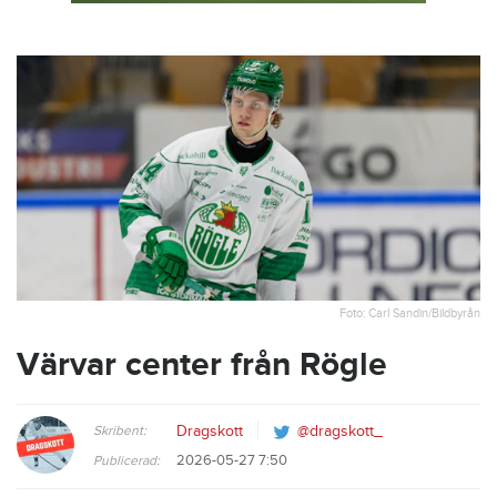
Foto: Carl Sandin/Bildbyrån
Värvar center från Rögle
Skribent:
Dragskott
@dragskott_
2026-05-27 7:50
Publicerad: