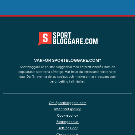
VARFÖR SPORTBLOGGARE.COM?
Sportbloggare är en stor bloggportal med ett brett innehåll inom de
populäraste sporterna i Sverige. Här hittar du intressanta texter varje
dag. Du får även ta del av speltips och mycket annat intressant som
berör betting i allmänhet.
Om Sportbloggare.com
Integritetspolicy
Cookiepolicy
Bettingbonus
Bettingsidor
Casino bonus