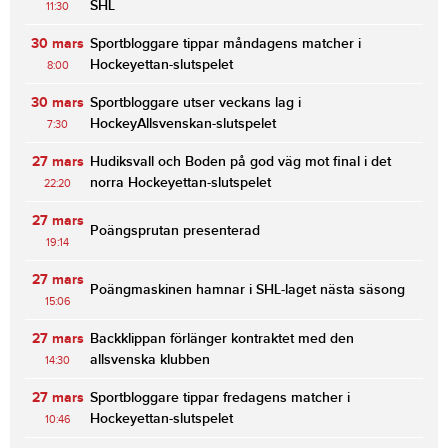
SHL
11:30
30 mars
Sportbloggare tippar måndagens matcher i
Hockeyettan-slutspelet
8:00
30 mars
Sportbloggare utser veckans lag i
HockeyAllsvenskan-slutspelet
7:30
27 mars
Hudiksvall och Boden på god väg mot final i det
norra Hockeyettan-slutspelet
22:20
27 mars
Poängsprutan presenterad
19:14
27 mars
Poängmaskinen hamnar i SHL-laget nästa säsong
15:06
27 mars
Backklippan förlänger kontraktet med den
allsvenska klubben
14:30
27 mars
Sportbloggare tippar fredagens matcher i
Hockeyettan-slutspelet
10:46