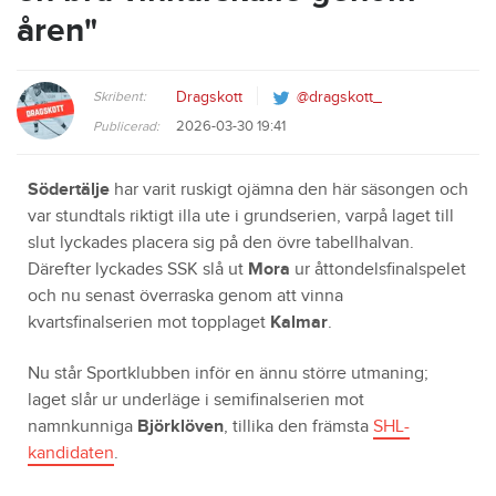
åren"
Skribent:
Dragskott
@dragskott_
2026-03-30 19:41
Publicerad:
Södertälje
har varit ruskigt ojämna den här säsongen och
var stundtals riktigt illa ute i grundserien, varpå laget till
slut lyckades placera sig på den övre tabellhalvan.
Därefter lyckades SSK slå ut
Mora
ur åttondelsfinalspelet
och nu senast överraska genom att vinna
kvartsfinalserien mot topplaget
Kalmar
.
Nu står Sportklubben inför en ännu större utmaning;
laget slår ur underläge i semifinalserien mot
namnkunniga
Björklöven
, tillika den främsta
SHL-
kandidaten
.