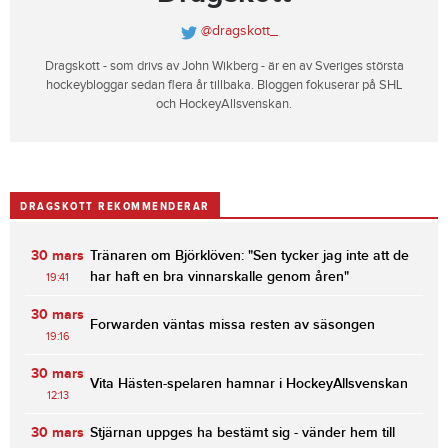
@dragskott_
Dragskott - som drivs av John Wikberg - är en av Sveriges största
hockeybloggar sedan flera år tillbaka. Bloggen fokuserar på SHL
och HockeyAllsvenskan.
DRAGSKOTT REKOMMENDERAR
30 mars
Tränaren om Björklöven: "Sen tycker jag inte att de
har haft en bra vinnarskalle genom åren"
19:41
30 mars
Forwarden väntas missa resten av säsongen
19:16
30 mars
Vita Hästen-spelaren hamnar i HockeyAllsvenskan
12:13
30 mars
Stjärnan uppges ha bestämt sig - vänder hem till