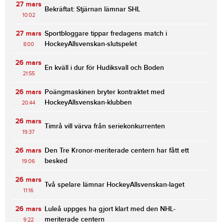
27 mars
Bekräftat: Stjärnan lämnar SHL
10:02
27 mars
Sportbloggare tippar fredagens match i
HockeyAllsvenskan-slutspelet
8:00
26 mars
En kväll i dur för Hudiksvall och Boden
21:55
26 mars
Poängmaskinen bryter kontraktet med
HockeyAllsvenskan-klubben
20:44
26 mars
Timrå vill värva från seriekonkurrenten
19:37
26 mars
Den Tre Kronor-meriterade centern har fått ett
besked
19:06
26 mars
Två spelare lämnar HockeyAllsvenskan-laget
11:16
26 mars
Luleå uppges ha gjort klart med den NHL-
meriterade centern
9:22