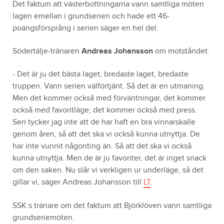
Det faktum att västerbottningarna vann samtliga möten
lagen emellan i grundserien och hade ett 46-
poängsförsprång i serien säger en hel del.
Södertälje-tränaren
Andreas Johansson
om motståndet.
- Det är ju det bästa laget, bredaste laget, bredaste
truppen. Vann serien välförtjänt. Så det är en utmaning.
Men det kommer också med förväntningar, det kommer
också med favoritläge, det kommer också med press.
Sen tycker jag inte att de har haft en bra vinnarskalle
genom åren, så att det ska vi också kunna utnyttja. De
har inte vunnit någonting än. Så att det ska vi också
kunna utnyttja. Men de är ju favoriter, det är inget snack
om den saken. Nu slår vi verkligen ur underläge, så det
gillar vi, säger Andreas Johansson till
LT
.
SSK:s tränare om det faktum att Björklöven vann samtliga
grundseriemöten.