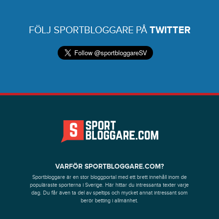
FÖLJ SPORTBLOGGARE PÅ
TWITTER
VARFÖR SPORTBLOGGARE.COM?
Sportbloggare är en stor bloggportal med ett brett innehåll inom de
populäraste sporterna i Sverige. Här hittar du intressanta texter varje
dag. Du får även ta del av speltips och mycket annat intressant som
berör betting i allmänhet.