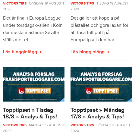
VICTORS TIPS
ONSDAG 19 AUGUSTI
VICTORS TIPS
TISDAG 18 AUGUSTI
2020
2020
Det är final i Europa League
Det gäller att koppla på
under torsdagskvällen i Köln
blåstället och göra läxan för
där mesta mästarna Sevilla
att lösa full pott på
ställs mot ett ...
Europatipset den här ...
Läs blogginlägg
Läs blogginlägg
Topptipset » Tisdag
Topptipset » Måndag
18/8 » Analys & Tips!
17/8 » Analys & Tips!
VICTORS TIPS
MÅNDAG 17 AUGUSTI
VICTORS TIPS
SÖNDAG 16 AUGUSTI
2020
2020