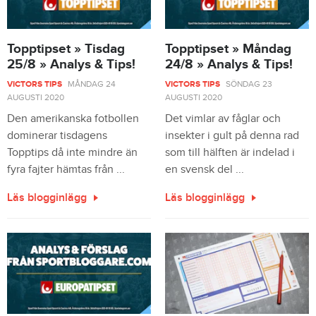
Topptipset » Tisdag
Topptipset » Måndag
25/8 » Analys & Tips!
24/8 » Analys & Tips!
VICTORS TIPS
MÅNDAG 24
VICTORS TIPS
SÖNDAG 23
AUGUSTI 2020
AUGUSTI 2020
Den amerikanska fotbollen
Det vimlar av fåglar och
dominerar tisdagens
insekter i gult på denna rad
Topptips då inte mindre än
som till hälften är indelad i
fyra fajter hämtas från ...
en svensk del ...
Läs blogginlägg
Läs blogginlägg