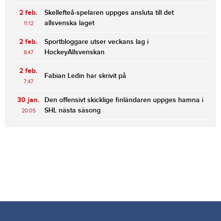
2 feb.
Skellefteå-spelaren uppges ansluta till det
allsvenska laget
11:12
2 feb.
Sportbloggare utser veckans lag i
HockeyAllsvenskan
8:47
2 feb.
Fabian Ledin har skrivit på
7:47
30 jan.
Den offensivt skicklige finländaren uppges hamna i
SHL nästa säsong
20:05