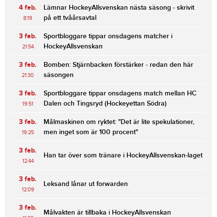
4 feb.
Lämnar HockeyAllsvenskan nästa säsong - skrivit
på ett tvåårsavtal
8:19
3 feb.
Sportbloggare tippar onsdagens matcher i
HockeyAllsvenskan
21:54
3 feb.
Bomben: Stjärnbacken förstärker - redan den här
säsongen
21:30
3 feb.
Sportbloggare tippar onsdagens match mellan HC
Dalen och Tingsryd (Hockeyettan Södra)
19:51
3 feb.
Målmaskinen om ryktet: "Det är lite spekulationer,
men inget som är 100 procent"
19:25
3 feb.
Han tar över som tränare i HockeyAllsvenskan-laget
12:44
3 feb.
Leksand lånar ut forwarden
12:09
3 feb.
Målvakten är tillbaka i HockeyAllsvenskan