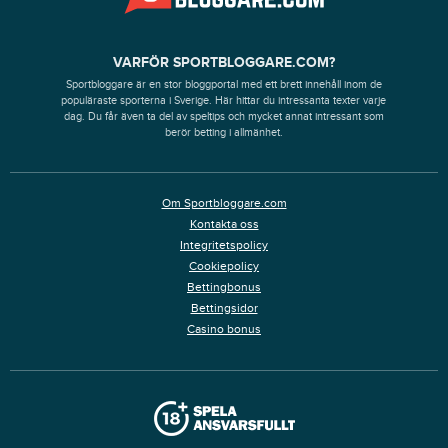
VARFÖR SPORTBLOGGARE.COM?
Sportbloggare är en stor bloggportal med ett brett innehåll inom de
populäraste sporterna i Sverige. Här hittar du intressanta texter varje
dag. Du får även ta del av speltips och mycket annat intressant som
berör betting i allmänhet.
Om Sportbloggare.com
Kontakta oss
Integritetspolicy
Cookiepolicy
Bettingbonus
Bettingsidor
Casino bonus