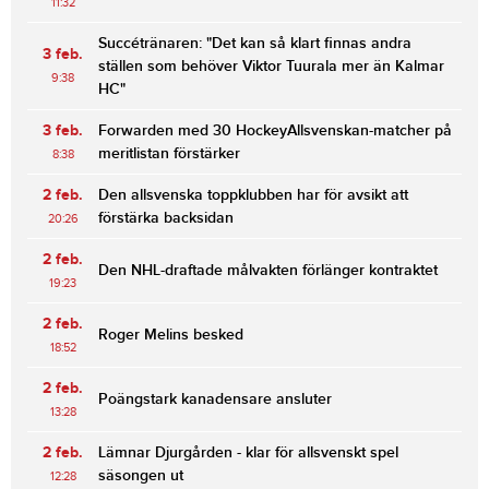
11:32
Succétränaren: "Det kan så klart finnas andra
3 feb.
ställen som behöver Viktor Tuurala mer än Kalmar
9:38
HC"
3 feb.
Forwarden med 30 HockeyAllsvenskan-matcher på
meritlistan förstärker
8:38
2 feb.
Den allsvenska toppklubben har för avsikt att
förstärka backsidan
20:26
2 feb.
Den NHL-draftade målvakten förlänger kontraktet
19:23
2 feb.
Roger Melins besked
18:52
2 feb.
Poängstark kanadensare ansluter
13:28
2 feb.
Lämnar Djurgården - klar för allsvenskt spel
säsongen ut
12:28