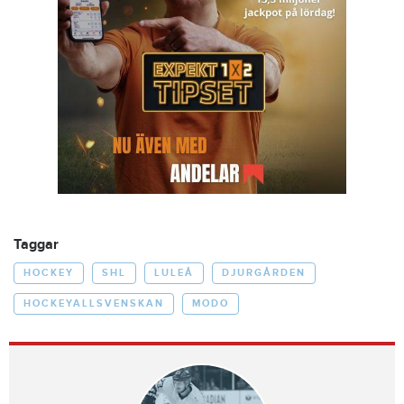
Taggar
HOCKEY
SHL
LULEÅ
DJURGÅRDEN
HOCKEYALLSVENSKAN
MODO