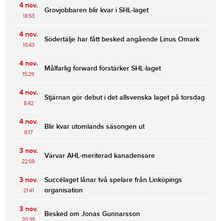
4 nov.
Grovjobbaren blir kvar i SHL-laget
18:53
4 nov.
Södertälje har fått besked angående Linus Omark
15:43
4 nov.
Målfarlig forward förstärker SHL-laget
15:29
4 nov.
Stjärnan gör debut i det allsvenska laget på torsdag
8:42
4 nov.
Blir kvar utomlands säsongen ut
8:17
3 nov.
Värvar AHL-meriterad kanadensare
22:59
3 nov.
Succélaget lånar två spelare från Linköpings
organisation
21:41
3 nov.
Besked om Jonas Gunnarsson
20:35