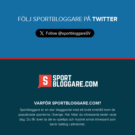
FÖLJ SPORTBLOGGARE PÅ
TWITTER
VARFÖR SPORTBLOGGARE.COM?
Sportbloggare är en stor bloggportal med ett brett innehåll inom de
populäraste sporterna i Sverige. Här hittar du intressanta texter varje
dag. Du får även ta del av speltips och mycket annat intressant som
berör betting i allmänhet.