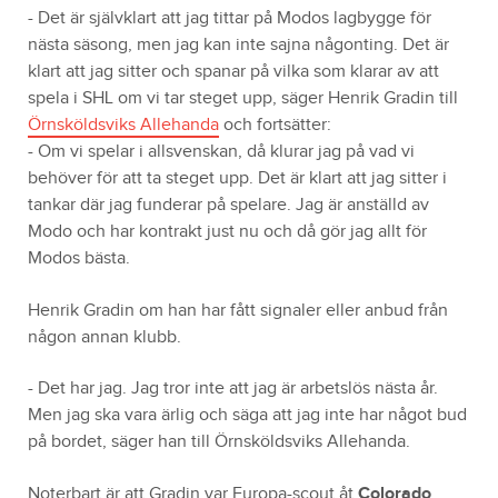
- Det är självklart att jag tittar på Modos lagbygge för
nästa säsong, men jag kan inte sajna någonting. Det är
klart att jag sitter och spanar på vilka som klarar av att
spela i SHL om vi tar steget upp, säger Henrik Gradin till
Örnsköldsviks Allehanda
och fortsätter:
- Om vi spelar i allsvenskan, då klurar jag på vad vi
behöver för att ta steget upp. Det är klart att jag sitter i
tankar där jag funderar på spelare. Jag är anställd av
Modo och har kontrakt just nu och då gör jag allt för
Modos bästa.
Henrik Gradin om han har fått signaler eller anbud från
någon annan klubb.
- Det har jag. Jag tror inte att jag är arbetslös nästa år.
Men jag ska vara ärlig och säga att jag inte har något bud
på bordet, säger han till Örnsköldsviks Allehanda.
Noterbart är att Gradin var Europa-scout åt
Colorado