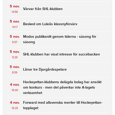
5 nov.
Värvar från SHL-klubben
14:56
5 nov.
Besked om Luleås klassnyförvärv
14:17
5 nov.
Modos publiksnitt genom tiderna - säsong för
säsong
9:57
5 nov.
SHL-klubben har visat intresse för succébacken
9:29
5 nov.
Lånar tre Djurgårdsspelare
8:39
Hockeyettan-klubbens delägda bolag har ansökt
4 nov.
om konkurs - men det påverkar inte A-lagets
19:40
verksamhet
4 nov.
Forward med allsvenska meriter till Hockeyettan-
topplaget
19:25