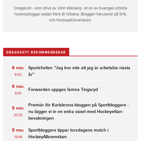
Dragskott - som drivs av John Wikberg - är en av Sveriges största
hockeybloggar sedan flera år tillbaka. Bloggen fokuserar på SHL
och HockeyAllsvenskan.
DRAGSKOTT REKOMMENDERAR
6 nov.
Sportchefen: "Jag tror inte att jag är arbetslös nästa
år"
9:00
6 nov.
Forwarden uppges lämna Tingsryd
8:49
Premiär för Karlskrona-bloggen på Sportbloggare -
5 nov.
nu lägger vi in en extra växel med Hockeyettan-
20:25
bevakningen
5 nov.
Sportbloggare tippar torsdagens match i
HockeyAllsvenskan
19:49