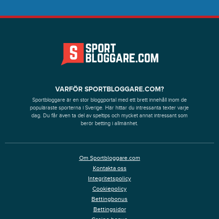
VARFÖR SPORTBLOGGARE.COM?
Sportbloggare är en stor bloggportal med ett brett innehåll inom de
populäraste sporterna i Sverige. Här hittar du intressanta texter varje
dag. Du får även ta del av speltips och mycket annat intressant som
berör betting i allmänhet.
Om Sportbloggare.com
Kontakta oss
Integritetspolicy
Cookiepolicy
Bettingbonus
Bettingsidor