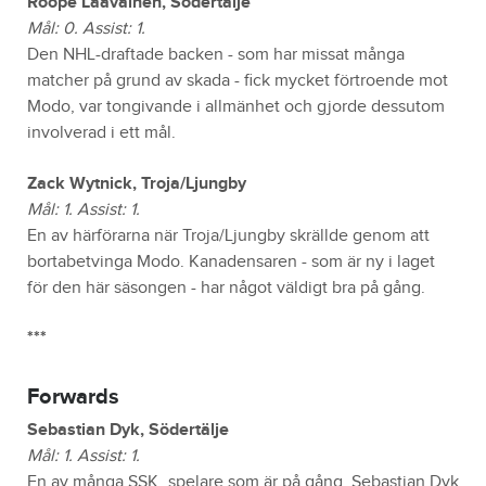
Roope Laavainen, Södertälje
Mål: 0. Assist: 1.
Den NHL-draftade backen - som har missat många
matcher på grund av skada - fick mycket förtroende mot
Modo, var tongivande i allmänhet och gjorde dessutom
involverad i ett mål.
Zack Wytnick, Troja/Ljungby
Mål: 1. Assist: 1.
En av härförarna när Troja/Ljungby skrällde genom att
bortabetvinga Modo. Kanadensaren - som är ny i laget
för den här säsongen - har något väldigt bra på gång.
***
Forwards
Sebastian Dyk, Södertälje
Mål: 1. Assist: 1.
En av många SSK_spelare som är på gång. Sebastian Dyk