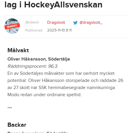
lag i HockeyAllsvenskan
Skribent:
Dragskott
@dragskott_
2025-11-10 8:11
Publicerad:
Målvakt
Oliver Håkansson, Södertälje
Räddningsprocent: 96,3.
En av Södertäljes målvakter som har oerhört mycket
potential. Oliver Håkansson storspelade och räddade 26
av 27 skott när SSK hemmabesegrade namnkunniga
Modo redan under ordinarie speltid.
***
Backar