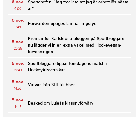
6 nov.
Sportchefen: "Jag tror inte att jag är arbetslös nästa
år"
9:00
6 nov.
Forwarden uppges lämna Tingsryd
8:49
Premiär för Karlskrona-bloggen på Sportbloggare -
5 nov.
nu lägger vi in en extra växel med Hockeyettan-
20:25
bevakningen
5 nov.
Sportbloggare tippar torsdagens match i
HockeyAllsvenskan
19:49
5 nov.
Värvar från SHL-klubben
14:56
5 nov.
Besked om Luleås klassnyförvärv
14:17