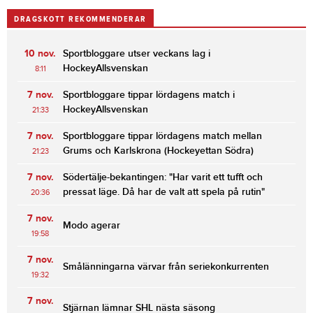
DRAGSKOTT REKOMMENDERAR
10 nov.
Sportbloggare utser veckans lag i
HockeyAllsvenskan
8:11
7 nov.
Sportbloggare tippar lördagens match i
HockeyAllsvenskan
21:33
7 nov.
Sportbloggare tippar lördagens match mellan
Grums och Karlskrona (Hockeyettan Södra)
21:23
7 nov.
Södertälje-bekantingen: "Har varit ett tufft och
pressat läge. Då har de valt att spela på rutin"
20:36
7 nov.
Modo agerar
19:58
7 nov.
Smålänningarna värvar från seriekonkurrenten
19:32
7 nov.
Stjärnan lämnar SHL nästa säsong