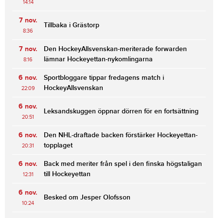
14:14
7 nov.
Tillbaka i Grästorp
8:36
7 nov.
Den HockeyAllsvenskan-meriterade forwarden
lämnar Hockeyettan-nykomlingarna
8:16
6 nov.
Sportbloggare tippar fredagens match i
HockeyAllsvenskan
22:09
6 nov.
Leksandskuggen öppnar dörren för en fortsättning
20:51
6 nov.
Den NHL-draftade backen förstärker Hockeyettan-
topplaget
20:31
6 nov.
Back med meriter från spel i den finska högstaligan
till Hockeyettan
12:31
6 nov.
Besked om Jesper Olofsson
10:24