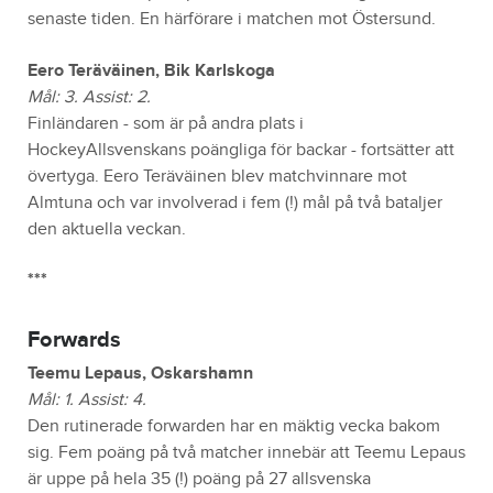
senaste tiden. En härförare i matchen mot Östersund.
Eero Teräväinen, Bik Karlskoga
Mål: 3. Assist: 2.
Finländaren - som är på andra plats i
HockeyAllsvenskans poängliga för backar - fortsätter att
övertyga. Eero Teräväinen blev matchvinnare mot
Almtuna och var involverad i fem (!) mål på två bataljer
den aktuella veckan.
***
Forwards
Teemu Lepaus, Oskarshamn
Mål: 1. Assist: 4.
Den rutinerade forwarden har en mäktig vecka bakom
sig. Fem poäng på två matcher innebär att Teemu Lepaus
är uppe på hela 35 (!) poäng på 27 allsvenska