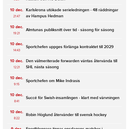
10 dec.
Karlskrona utökade serieledningen - 48 räddningar
av Hampus Hedman
21:47
10 dec.
Almtunas publiksnitt över tid - säsong för säsong
19:21
10 dec.
Sportchefen uppges förlänga kontraktet till 2029
14:43
10 dec.
Den välmeriterade forwarden väntas återvända till
SHL nästa säsong
12:21
10 dec.
Sportchefen om Mike Indrasis
9:15
10 dec.
Succé för Swish-insamlingen - klart med värvningen
8:41
10 dec.
Robin Höglund återvänder till svensk hockey
8:22
9 dec.
Sportbloggare tippar onsdagens matcher i