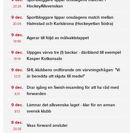
HockeyAllsvenskan
20:29
9 dec.
Sportbloggare tippar onsdagens match mellan
Halmstad och Karlskrona (Hockeyettan Södra)
20:09
9 dec.
Agerar till följd av målvaktstappet
19:59
9 dec.
Uppges värva tre (!) backar - däribland till exempel
Kasper Kotkansalo
19:19
9 dec.
SHL-klubbens ordförande om värvningsfrågan: "Vi
är beredda att skjuta till medel"
12:13
9 dec.
Drar igång en Swish-insamling för att ha råd med
forwarden
8:31
9 dec.
Lämnar det allsvenska laget - klar för en annan
svensk klubb
8:13
8 dec.
Vass forward ansluter
20:28