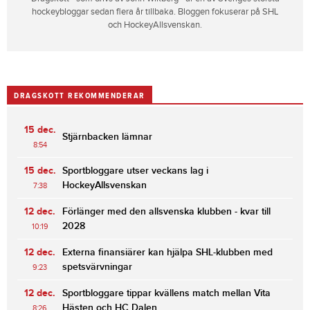
hockeybloggar sedan flera år tillbaka. Bloggen fokuserar på SHL
och HockeyAllsvenskan.
DRAGSKOTT REKOMMENDERAR
15 dec.
Stjärnbacken lämnar
8:54
15 dec.
Sportbloggare utser veckans lag i
HockeyAllsvenskan
7:38
12 dec.
Förlänger med den allsvenska klubben - kvar till
2028
10:19
12 dec.
Externa finansiärer kan hjälpa SHL-klubben med
spetsvärvningar
9:23
12 dec.
Sportbloggare tippar kvällens match mellan Vita
Hästen och HC Dalen
8:26