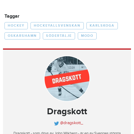
Taggar
HOCKEY
HOCKEYALLSVENSKAN
KARLSKOGA
OSKARSHAMN
SÖDERTÄLJE
MODO
Dragskott
@dragskott_
Dragskott - som drivs av John Wikberg - är en av Sveriges största