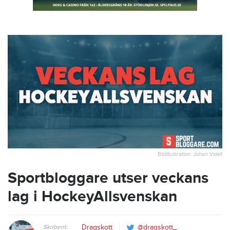
Bildillustration: Johan Videll
Sportbloggare utser veckans
lag i HockeyAllsvenskan
Skribent:
Dragskott
@dragskott_