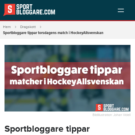
Hem
Dragskott
Sportbloggare tippar torsdagens match i HockeyAllsvenskan
Bildillustration: Johan Videll
Sportbloggare tippar