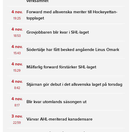
verksamhet
4 nov.
Forward med allsvenska meriter till Hockeyettan-
topplaget
19:25
4 nov.
Grovjobbaren blir kvar i SHL-laget
18:53
4 nov.
Södertälje har fått besked angående Linus Omark
15:43
4 nov.
Målfarlig forward förstärker SHL-laget
15:29
4 nov.
Stjärnan gör debut i det allsvenska laget på torsdag
8:42
4 nov.
Blir kvar utomlands säsongen ut
8:17
3 nov.
Värvar AHL-meriterad kanadensare
22:59