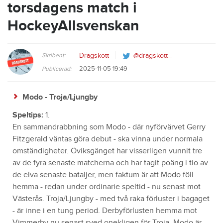
torsdagens match i
HockeyAllsvenskan
Skribent:
Dragskott
@dragskott_
2025-11-05 19:49
Publicerad:
Modo - Troja/Ljungby
Speltips:
1.
En sammandrabbning som Modo - där nyförvärvet Gerry
Fitzgerald väntas göra debut - ska vinna under normala
omständigheter. Öviksgänget har visserligen vunnit tre
av de fyra senaste matcherna och har tagit poäng i tio av
de elva senaste bataljer, men faktum är att Modo föll
hemma - redan under ordinarie speltid - nu senast mot
Västerås. Troja/Ljungby - med två raka förluster i bagaget
- är inne i en tung period. Derbyförlusten hemma mot
Vimmerby nu senast sved onekligen för Troja. Modo är