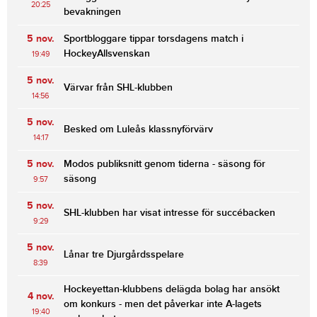
20:25
bevakningen
5 nov.
Sportbloggare tippar torsdagens match i
HockeyAllsvenskan
19:49
5 nov.
Värvar från SHL-klubben
14:56
5 nov.
Besked om Luleås klassnyförvärv
14:17
5 nov.
Modos publiksnitt genom tiderna - säsong för
säsong
9:57
5 nov.
SHL-klubben har visat intresse för succébacken
9:29
5 nov.
Lånar tre Djurgårdsspelare
8:39
Hockeyettan-klubbens delägda bolag har ansökt
4 nov.
om konkurs - men det påverkar inte A-lagets
19:40