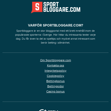
VARFÖR SPORTBLOGGARE.COM?
Sportbloggare är en stor bloggportal med ett brett innehåll inom de
populäraste sporterna i Sverige. Här hittar du intressanta texter varje
dag. Du får även ta del av speltips och mycket annat intressant som
berör betting i allmänhet.
Om Sportbloggare.com
Kontakta oss
Integritetspolicy
Cookiepolicy
Bettingbonus
Bettingsidor
Casino bonus