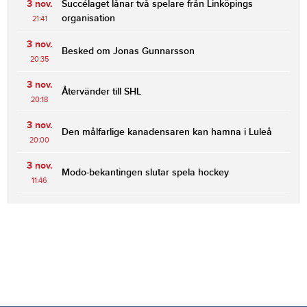
3 nov.
Succélaget lånar två spelare från Linköpings
organisation
21:41
3 nov.
Besked om Jonas Gunnarsson
20:35
3 nov.
Återvänder till SHL
20:18
3 nov.
Den målfarlige kanadensaren kan hamna i Luleå
20:00
3 nov.
Modo-bekantingen slutar spela hockey
11:46