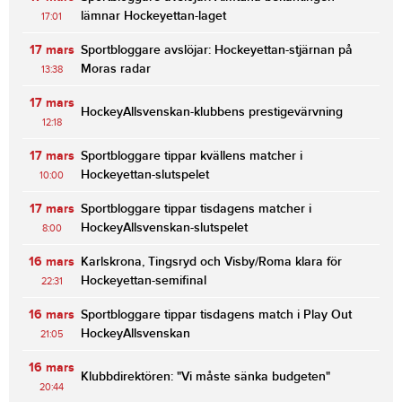
lämnar Hockeyettan-laget
17:01
17 mars
Sportbloggare avslöjar: Hockeyettan-stjärnan på
Moras radar
13:38
17 mars
HockeyAllsvenskan-klubbens prestigevärvning
12:18
17 mars
Sportbloggare tippar kvällens matcher i
Hockeyettan-slutspelet
10:00
17 mars
Sportbloggare tippar tisdagens matcher i
HockeyAllsvenskan-slutspelet
8:00
16 mars
Karlskrona, Tingsryd och Visby/Roma klara för
Hockeyettan-semifinal
22:31
16 mars
Sportbloggare tippar tisdagens match i Play Out
HockeyAllsvenskan
21:05
16 mars
Klubbdirektören: "Vi måste sänka budgeten"
20:44