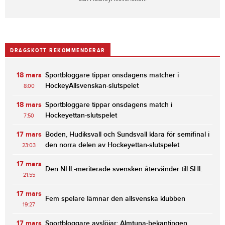
DRAGSKOTT REKOMMENDERAR
18 mars
Sportbloggare tippar onsdagens matcher i
HockeyAllsvenskan-slutspelet
8:00
18 mars
Sportbloggare tippar onsdagens match i
Hockeyettan-slutspelet
7:50
17 mars
Boden, Hudiksvall och Sundsvall klara för semifinal i
den norra delen av Hockeyettan-slutspelet
23:03
17 mars
Den NHL-meriterade svensken återvänder till SHL
21:55
17 mars
Fem spelare lämnar den allsvenska klubben
19:27
17 mars
Sportbloggare avslöjar: Almtuna-bekantingen