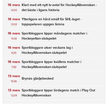
16 mars
Klart med ett nytt tv-avtal för HockeyAllsvenskan -
det bästa i ligans historia
14:00
16 mars
Ytterligare en hård smäll för SHL-laget -
toppspelaren uppges lämna
13:03
16 mars
Sportbloggare tippar måndagens matcher i
Hockeyettan-slutspelet
11:08
16 mars
Sportbloggare utser veckans lag i
HockeyAllsvenskan-slutspelet
8:20
16 mars
Sportbloggare tippar kvällens matcher i
HockeyAllsvenskan-slutspelet
7:50
13 mars
Brynäs glädjebesked
15:36
13 mars
Sportbloggare tippar lördagens match i Play Out
HockeyAllsvenskan
12:09