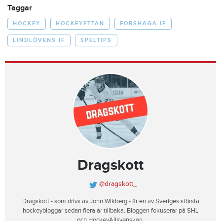
Taggar
HOCKEY
HOCKEYETTAN
FORSHAGA IF
LINDLÖVENS IF
SPELTIPS
Dragskott
@dragskott_
Dragskott - som drivs av John Wikberg - är en av Sveriges största
hockeybloggar sedan flera år tillbaka. Bloggen fokuserar på SHL
och HockeyAllsvenskan.