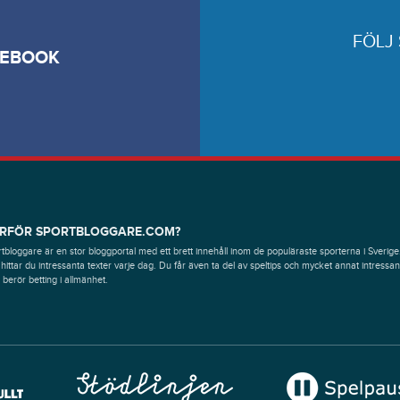
FÖLJ
CEBOOK
RFÖR SPORTBLOGGARE.COM?
tbloggare är en stor bloggportal med ett brett innehåll inom de populäraste sporterna i Sverige
hittar du intressanta texter varje dag. Du får även ta del av speltips och mycket annat intressan
berör betting i allmänhet.