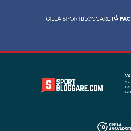
GILLA SPORTBLOGGARE PÅ
FA
VA
Spor
Här 
som 