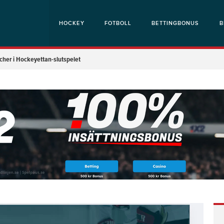
HOCKEY
FOTBOLL
BETTINGBONUS
B
her i Hockeyettan-slutspelet