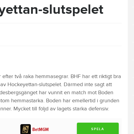
ettan-slutspelet
efter två raka hemmasegrar. BHF har ett riktigt bra
n av Hockeyettan-slutspelet. Därmed inte sagt att
Lindesbergsgänget har vunnit en match mot Boden
sutom hemmastarka. Boden har emellertid i grunden
nner. Mycket till följd av lagets starka defensiv.
BetMGM
SPELA