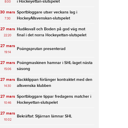
i Hockeyettan-slutspelet
8:00
30 mars
Sportbloggare utser veckans lag i
HockeyAllsvenskan-slutspelet
7:30
27 mars
Hudiksvall och Boden på god väg mot
final i det norra Hockeyettan-slutspelet
22:20
27 mars
Poängsprutan presenterad
19:14
27 mars
Poängmaskinen hamnar i SHL-laget nästa
säsong
15:06
27 mars
Backklippan förlänger kontraktet med den
allsvenska klubben
14:30
27 mars
Sportbloggare tippar fredagens matcher i
Hockeyettan-slutspelet
10:46
27 mars
Bekräftat: Stjärnan lämnar SHL
10:02