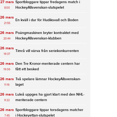
27 mars
Sportbloggare tippar fredagens match i
HockeyAllsvenskan-slutspelet
8:00
26 mars
En kväll i dur för Hudiksvall och Boden
21:55
26 mars
Poängmaskinen bryter kontraktet med
HockeyAllsvenskan-klubben
20:44
26 mars
Timrå vill värva från seriekonkurrenten
19:37
26 mars
Den Tre Kronor-meriterade centern har
fått ett besked
19:06
26 mars
Två spelare lämnar HockeyAllsvenskan-
laget
11:16
26 mars
Luleå uppges ha gjort klart med den NHL-
meriterade centern
9:22
26 mars
Sportbloggare tippar torsdagens matcher
i Hockeyettan-slutspelet
7:45