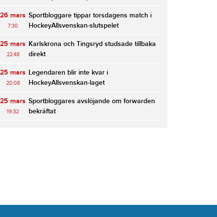
26 mars
Sportbloggare tippar torsdagens match i
HockeyAllsvenskan-slutspelet
7:30
25 mars
Karlskrona och Tingsryd studsade tillbaka
direkt
22:48
25 mars
Legendaren blir inte kvar i
HockeyAllsvenskan-laget
20:08
25 mars
Sportbloggares avslöjande om forwarden
bekräftat
19:32