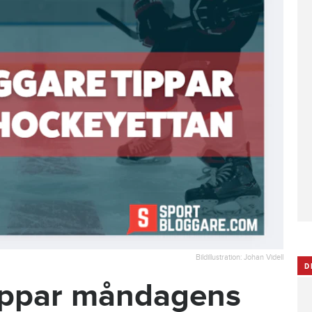
Bildillustration: Johan Videll
D
ippar måndagens