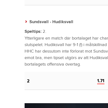
Sundsvall - Hudiksvall
Speltips:
2.
Ytterligare en match där bortalaget har chan
slutspelet. Hudiksvall har 9-1 (!) i målskilln
HHC har dessutom inte förlorat mot Sundsval
emot bra, men tipset utgörs av att Hudiksval
bortalagets offensiva övertag.
1.71
2