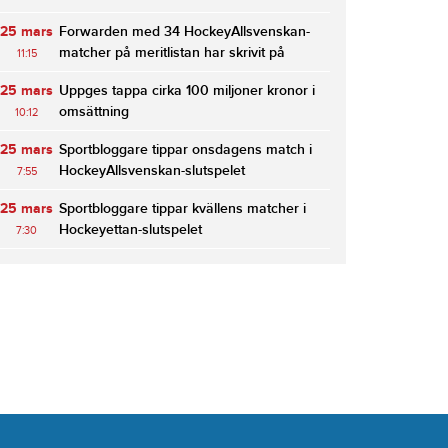
25 mars
Forwarden med 34 HockeyAllsvenskan-
matcher på meritlistan har skrivit på
11:15
25 mars
Uppges tappa cirka 100 miljoner kronor i
omsättning
10:12
25 mars
Sportbloggare tippar onsdagens match i
HockeyAllsvenskan-slutspelet
7:55
25 mars
Sportbloggare tippar kvällens matcher i
Hockeyettan-slutspelet
7:30