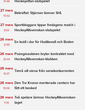
Hockeyettan-slutspelet
10:46
27 mars
Bekräftat: Stjärnan lämnar SHL
10:02
27 mars
Sportbloggare tippar fredagens match i
HockeyAllsvenskan-slutspelet
8:00
26 mars
En kväll i dur för Hudiksvall och Boden
21:55
26 mars
Poängmaskinen bryter kontraktet med
HockeyAllsvenskan-klubben
20:44
26 mars
Timrå vill värva från seriekonkurrenten
19:37
26 mars
Den Tre Kronor-meriterade centern har
fått ett besked
19:06
26 mars
Två spelare lämnar HockeyAllsvenskan-
laget
11:16