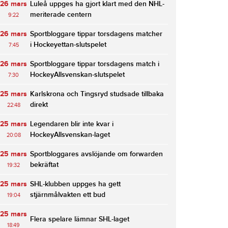
26 mars
Luleå uppges ha gjort klart med den NHL-
meriterade centern
9:22
26 mars
Sportbloggare tippar torsdagens matcher
i Hockeyettan-slutspelet
7:45
26 mars
Sportbloggare tippar torsdagens match i
HockeyAllsvenskan-slutspelet
7:30
25 mars
Karlskrona och Tingsryd studsade tillbaka
direkt
22:48
25 mars
Legendaren blir inte kvar i
HockeyAllsvenskan-laget
20:08
25 mars
Sportbloggares avslöjande om forwarden
bekräftat
19:32
25 mars
SHL-klubben uppges ha gett
stjärnmålvakten ett bud
19:04
25 mars
Flera spelare lämnar SHL-laget
18:49