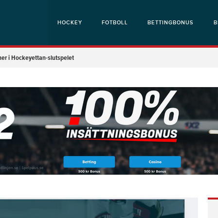
HOCKEY
FOTBOLL
BETTINGBONUS
B
er i Hockeyettan-slutspelet