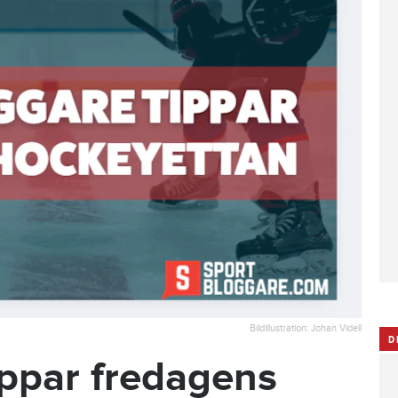
Bildillustration: Johan Videll
D
ippar fredagens