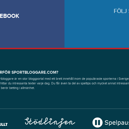
FÖLJ
CEBOOK
RFÖR SPORTBLOGGARE.COM?
tbloggare är en stor bloggportal med ett brett innehåll inom de populäraste sporterna i Sverige
hittar du intressanta texter varje dag. Du får även ta del av speltips och mycket annat intressan
berör betting i allmänhet.