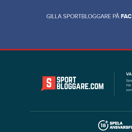
GILLA SPORTBLOGGARE PÅ
FA
VA
Spor
Här 
som 