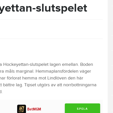
ettan-slutspelet
ra Hockeyettan-slutspelet lagen emellan. Boden
fyra måls marginal. Hemmaplansfördelen väger
e har förlorat hemma mot Lindlöven den här
bättre lag. Tipset utgörs av att norrbottningarna
d.
BetMGM
SPELA