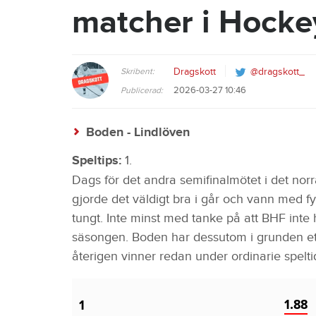
matcher i Hockey
Skribent:
Dragskott
@dragskott_
2026-03-27 10:46
Publicerad:
Boden - Lindlöven
Speltips:
1.
Dags för det andra semifinalmötet i det nor
gjorde det väldigt bra i går och vann med 
tungt. Inte minst med tanke på att BHF int
säsongen. Boden har dessutom i grunden ett 
återigen vinner redan under ordinarie spelti
1.88
1