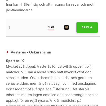
fina form håller i sig och att masarna tar revansch mot
jämtlänningarna.
1.78
1
SPELA
Västerås - Oskarshamn
Speltips:
X.
Mycket svårtippat. Västerås förlustsvit är uppe i tio (!)
matcher. VIK har å andra sidan haft mycket oflyt den
senaste tiden. Oskarshamn har blandat och gett den
senaste tiden, men är på rätt väg i och med onsdagens
bortaseger mot svårspelade Östersund. Det står 1-1 i
inbördes möten lagen emellan den här säsongen och är
upplagt för en rejäl rysare. VIK är mediokra på