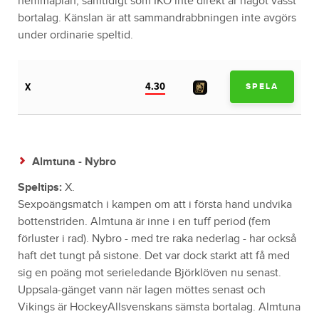
hemmaplan, samtidigt som IKO inte direkt är något vasst
bortalag. Känslan är att sammandrabbningen inte avgörs
under ordinarie speltid.
4.30
X
SPELA
Almtuna - Nybro
Speltips:
X.
Sexpoängsmatch i kampen om att i första hand undvika
bottenstriden. Almtuna är inne i en tuff period (fem
förluster i rad). Nybro - med tre raka nederlag - har också
haft det tungt på sistone. Det var dock starkt att få med
sig en poäng mot serieledande Björklöven nu senast.
Uppsala-gänget vann när lagen möttes senast och
Vikings är HockeyAllsvenskans sämsta bortalag. Almtuna