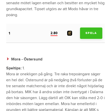
senaste mötet lagen emellan och besitter en mycket hög
grundkapacitet. Tipset utgörs av att Modo håvar in tre
poäng.
2.80
1
SPELA
Mora - Östersund
Speltips:
1.
Mora är onekligen på gång. Tre raka trepoängare säger
en hel del. Östersund är på nedgång (två förluster på de
tre senaste matcherna) och är inte direkt något höjdarlag
på bortais. MIK har å andra sidan inte övertygat i Dalarna
den här säsongen. Lägg därtill att ÖIK kan ståta med 2-0 i
inbördes möten lagen emellan. Mora har emellertid i
grunden ett bättre spelarmaterial. Känslan är att MIK:s