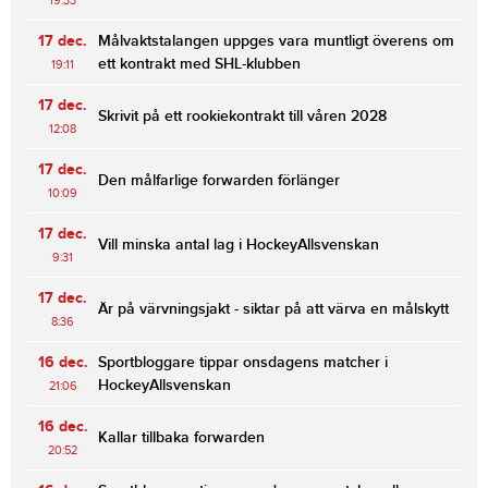
19:33
17 dec.
Målvaktstalangen uppges vara muntligt överens om
ett kontrakt med SHL-klubben
19:11
17 dec.
Skrivit på ett rookiekontrakt till våren 2028
12:08
17 dec.
Den målfarlige forwarden förlänger
10:09
17 dec.
Vill minska antal lag i HockeyAllsvenskan
9:31
17 dec.
Är på värvningsjakt - siktar på att värva en målskytt
8:36
16 dec.
Sportbloggare tippar onsdagens matcher i
HockeyAllsvenskan
21:06
16 dec.
Kallar tillbaka forwarden
20:52