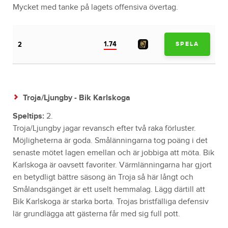
Mycket med tanke på lagets offensiva övertag.
1.74
2
SPELA
Troja/Ljungby - Bik Karlskoga
Speltips:
2.
Troja/Ljungby jagar revansch efter två raka förluster.
Möjligheterna är goda. Smålänningarna tog poäng i det
senaste mötet lagen emellan och är jobbiga att möta. Bik
Karlskoga är oavsett favoriter. Värmlänningarna har gjort
en betydligt bättre säsong än Troja så här långt och
Smålandsgänget är ett uselt hemmalag. Lägg därtill att
Bik Karlskoga är starka borta. Trojas bristfälliga defensiv
lär grundlägga att gästerna får med sig full pott.