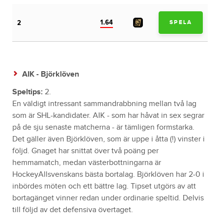
1.64
2
SPELA
AIK - Björklöven
Speltips:
2.
En väldigt intressant sammandrabbning mellan två lag
som är SHL-kandidater. AIK - som har håvat in sex segrar
på de sju senaste matcherna - är tämligen formstarka.
Det gäller även Björklöven, som är uppe i åtta (!) vinster i
följd. Gnaget har snittat över två poäng per
hemmamatch, medan västerbottningarna är
HockeyAllsvenskans bästa bortalag. Björklöven har 2-0 i
inbördes möten och ett bättre lag. Tipset utgörs av att
bortagänget vinner redan under ordinarie speltid. Delvis
till följd av det defensiva övertaget.