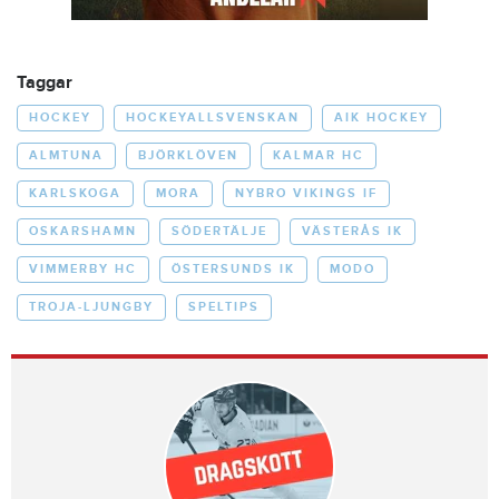
Taggar
HOCKEY
HOCKEYALLSVENSKAN
AIK HOCKEY
ALMTUNA
BJÖRKLÖVEN
KALMAR HC
KARLSKOGA
MORA
NYBRO VIKINGS IF
OSKARSHAMN
SÖDERTÄLJE
VÄSTERÅS IK
VIMMERBY HC
ÖSTERSUNDS IK
MODO
TROJA-LJUNGBY
SPELTIPS