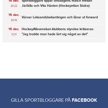
16 dec.
Sportbloggare tippar onsdagens match mellan
Järfälla och Vita Hästen (Hockeyettan Södra)
20:22
16 dec.
Värvar Leksandsbekantingen och lånar ut forward
20:16
16 dec.
HockeyAllsvenskan-klubbens styrelse kritiseras:
"Jag trodde man hade lärt sig något av det"
12:21
GILLA SPORTBLOGGARE PÅ
FACEBOOK