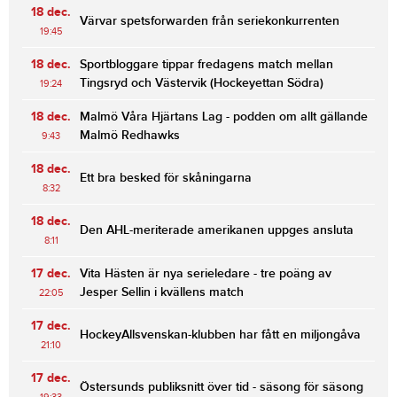
18 dec.
Värvar spetsforwarden från seriekonkurrenten
19:45
18 dec.
Sportbloggare tippar fredagens match mellan
Tingsryd och Västervik (Hockeyettan Södra)
19:24
18 dec.
Malmö Våra Hjärtans Lag - podden om allt gällande
Malmö Redhawks
9:43
18 dec.
Ett bra besked för skåningarna
8:32
18 dec.
Den AHL-meriterade amerikanen uppges ansluta
8:11
17 dec.
Vita Hästen är nya serieledare - tre poäng av
Jesper Sellin i kvällens match
22:05
17 dec.
HockeyAllsvenskan-klubben har fått en miljongåva
21:10
17 dec.
Östersunds publiksnitt över tid - säsong för säsong