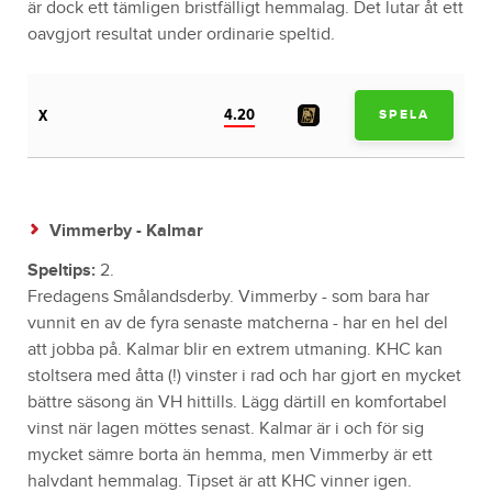
är dock ett tämligen bristfälligt hemmalag. Det lutar åt ett
oavgjort resultat under ordinarie speltid.
4.20
X
SPELA
Vimmerby - Kalmar
Speltips:
2.
Fredagens Smålandsderby. Vimmerby - som bara har
vunnit en av de fyra senaste matcherna - har en hel del
att jobba på. Kalmar blir en extrem utmaning. KHC kan
stoltsera med åtta (!) vinster i rad och har gjort en mycket
bättre säsong än VH hittills. Lägg därtill en komfortabel
vinst när lagen möttes senast. Kalmar är i och för sig
mycket sämre borta än hemma, men Vimmerby är ett
halvdant hemmalag. Tipset är att KHC vinner igen.