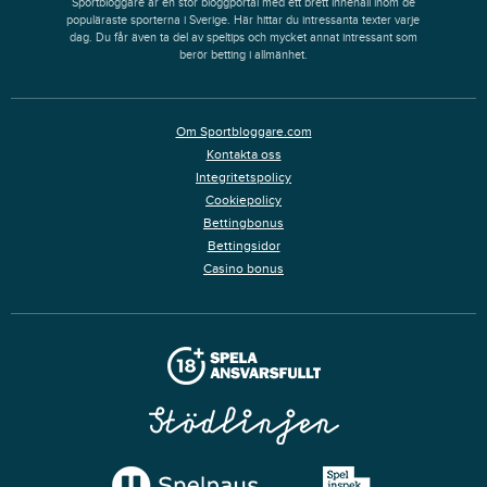
Sportbloggare är en stor bloggportal med ett brett innehåll inom de
populäraste sporterna i Sverige. Här hittar du intressanta texter varje
dag. Du får även ta del av speltips och mycket annat intressant som
berör betting i allmänhet.
Om Sportbloggare.com
Kontakta oss
Integritetspolicy
Cookiepolicy
Bettingbonus
Bettingsidor
Casino bonus