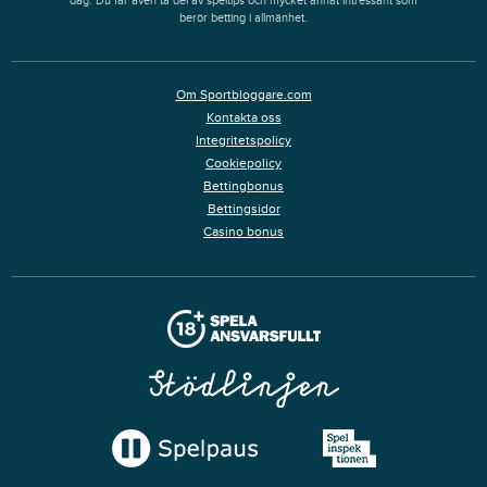
dag. Du får även ta del av speltips och mycket annat intressant som
berör betting i allmänhet.
Om Sportbloggare.com
Kontakta oss
Integritetspolicy
Cookiepolicy
Bettingbonus
Bettingsidor
Casino bonus