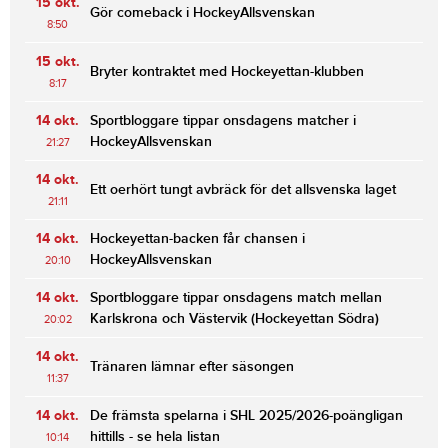
15 okt.
Gör comeback i HockeyAllsvenskan
8:50
15 okt.
Bryter kontraktet med Hockeyettan-klubben
8:17
14 okt.
Sportbloggare tippar onsdagens matcher i
HockeyAllsvenskan
21:27
14 okt.
Ett oerhört tungt avbräck för det allsvenska laget
21:11
14 okt.
Hockeyettan-backen får chansen i
HockeyAllsvenskan
20:10
14 okt.
Sportbloggare tippar onsdagens match mellan
Karlskrona och Västervik (Hockeyettan Södra)
20:02
14 okt.
Tränaren lämnar efter säsongen
11:37
14 okt.
De främsta spelarna i SHL 2025/2026-poängligan
hittills - se hela listan
10:14