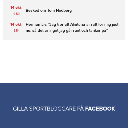
14 okt.
Besked om Tom Hedberg
9:50
14 okt.
Herman Liv: "Jag tror att Almtuna är rätt för mig just
nu, så det är inget jag går runt och tänker på"
8:54
GILLA SPORTBLOGGARE PÅ
FACEBOOK