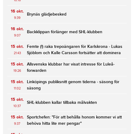
10:16
16 okt.
Brynäs glädjebesked
9:39
16 okt.
Backklippan förlänger med SHL-klubben
9:07
15 okt.
Femte (!) raka trepoängaren för Karlskrona - Lukas
Sjöblom och Kalle Carsson fortsätter att dominera
21:43
15 okt.
Allsvenska klubbar har visat intresse för Luleå-
forwarden
19:26
15 okt.
Linköpings publiksnitt genom tiderna - säsong för
säsong
11:02
15 okt.
SHL-klubben kallar tillbaka målvakten
10:37
15 okt.
Sportchefen: "För att behålla honom kommer vi att
behöva hitta lite mer pengar"
9:37