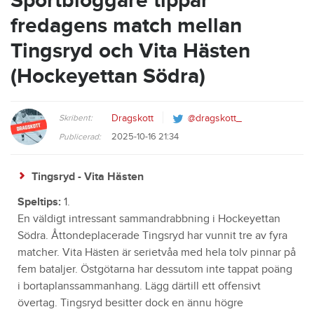
Sportbloggare tippar
fredagens match mellan
Tingsryd och Vita Hästen
(Hockeyettan Södra)
Skribent:
Dragskott
@dragskott_
2025-10-16 21:34
Publicerad:
Tingsryd - Vita Hästen
Speltips:
1.
En väldigt intressant sammandrabbning i Hockeyettan
Södra. Åttondeplacerade Tingsryd har vunnit tre av fyra
matcher. Vita Hästen är serietvåa med hela tolv pinnar på
fem bataljer. Östgötarna har dessutom inte tappat poäng
i bortaplanssammanhang. Lägg därtill ett offensivt
övertag. Tingsryd besitter dock en ännu högre