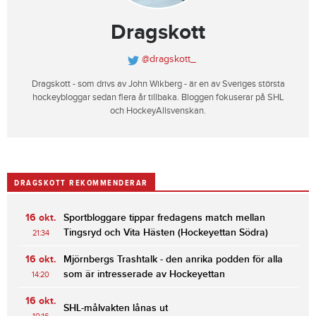
Dragskott
@dragskott_
Dragskott - som drivs av John Wikberg - är en av Sveriges största
hockeybloggar sedan flera år tillbaka. Bloggen fokuserar på SHL
och HockeyAllsvenskan.
DRAGSKOTT REKOMMENDERAR
16 okt.
Sportbloggare tippar fredagens match mellan
Tingsryd och Vita Hästen (Hockeyettan Södra)
21:34
16 okt.
Mjörnbergs Trashtalk - den anrika podden för alla
som är intresserade av Hockeyettan
14:20
16 okt.
SHL-målvakten lånas ut