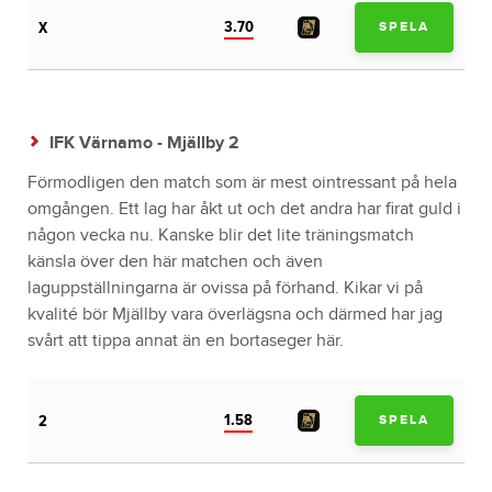
3.70
X
SPELA
IFK Värnamo - Mjällby 2
Förmodligen den match som är mest ointressant på hela
omgången. Ett lag har åkt ut och det andra har firat guld i
någon vecka nu. Kanske blir det lite träningsmatch
känsla över den här matchen och även
laguppställningarna är ovissa på förhand. Kikar vi på
kvalité bör Mjällby vara överlägsna och därmed har jag
svårt att tippa annat än en bortaseger här.
1.58
2
SPELA