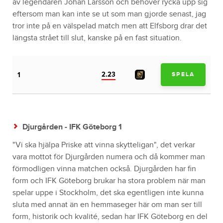
av legendaren Johan Larsson och behöver rycka upp sig
eftersom man kan inte se ut som man gjorde senast, jag
tror inte på en välspelad match men att Elfsborg drar det
längsta strået till slut, kanske på en fast situation.
2.23
1
SPELA
Djurgården - IFK Göteborg 1
"Vi ska hjälpa Priske att vinna skytteligan", det verkar
vara mottot för Djurgården numera och då kommer man
förmodligen vinna matchen också. Djurgården har fin
form och IFK Göteborg brukar ha stora problem när man
spelar uppe i Stockholm, det ska egentligen inte kunna
sluta med annat än en hemmaseger här om man ser till
form, historik och kvalité, sedan har IFK Göteborg en del