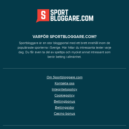
VARFÖR SPORTBLOGGARE.COM?
Sportbloggare är en stor bloggportal med ett brett innehåll inom de
populäraste sporterna i Sverige. Här hittar du intressanta texter varje
dag. Du får även ta del av speltips och mycket annat intressant som
berör betting i allmänhet.
Om Sportbloggare.com
Kontakta oss
Integritetspolicy
Cookiepolicy
Bettingbonus
Bettingsidor
Casino bonus