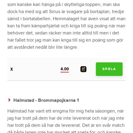
som kanske kan hänga på i skytteliga-toppen, man ska
dock ha med sig att Sirius är svagare på bortaplan, tredje
sämst i bortatabellen. Hemmalaget har även visat att man
kan ta fram kämparhjärtat och kriga till sig poäng när man
behöver det, sedan räcker man inte alltid till men i det
här fallet tror jag man kan kriga till sig en poäng som gör
att avståndet nedåt blir lite längre.
4.00
X
SPELA
Halmstad - Brommapojkarna 1
Halmstad har varit ett enigma för mig hela säsongen, när
jag har trott på dem har de inte levererat och när jag inte
har trott på dem så har de levererat. Det är en svår match
då båda lagen inte har mycket att spela för, och kanske