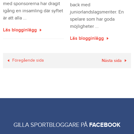
med sponsorerna har dragit
back med
igång en insamling där syftet
juniorlandslagsmeriter. En
är att alla ...
spelare som har goda
möjligheter ...
Läs blogginlägg
Läs blogginlägg
Föregående sida
Nästa sida
GILLA SPORTBLOGGARE PÅ
FACEBOOK