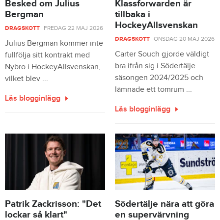
Besked om Julius
Klassforwarden är
Bergman
tillbaka i
HockeyAllsvenskan
DRAGSKOTT
FREDAG 22 MAJ 2026
DRAGSKOTT
ONSDAG 20 MAJ 2026
Julius Bergman kommer inte
Carter Souch gjorde väldigt
fullfölja sitt kontrakt med
bra ifrån sig i Södertälje
Nybro i HockeyAllsvenskan,
säsongen 2024/2025 och
vilket blev ...
lämnade ett tomrum ...
Läs blogginlägg
Läs blogginlägg
Patrik Zackrisson: "Det
Södertälje nära att göra
lockar så klart"
en supervärvning