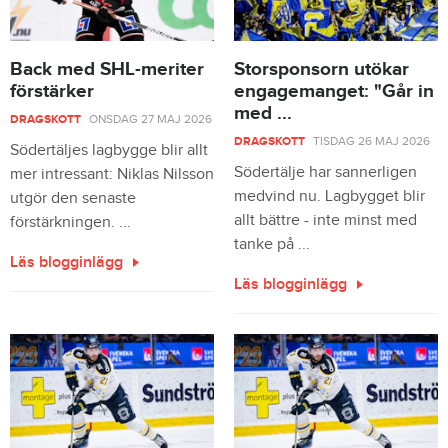
Back med SHL-meriter
Storsponsorn utökar
förstärker
engagemanget: "Går in
med ...
DRAGSKOTT
ONSDAG 27 MAJ 2026
DRAGSKOTT
TISDAG 26 MAJ 2026
Södertäljes lagbygge blir allt
Södertälje har sannerligen
mer intressant: Niklas Nilsson
medvind nu. Lagbygget blir
utgör den senaste
allt bättre - inte minst med
förstärkningen. ...
tanke på ...
Läs blogginlägg
Läs blogginlägg