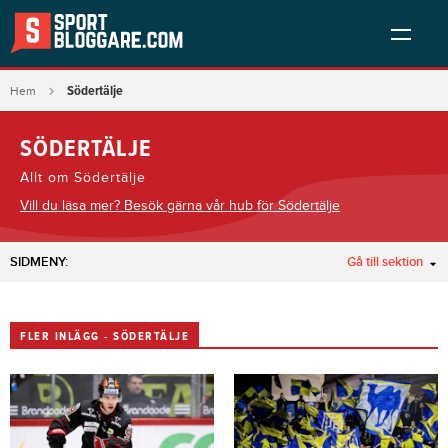
Södertälje
Hem
SÖDERTÄLJE
Allt om Södertälje
Vill du läsa mer? Besök gärna vår hub för Södertälje
SIDMENY:
Gå till sektion
FLER INLÄGG - SÖDERTÄLJE