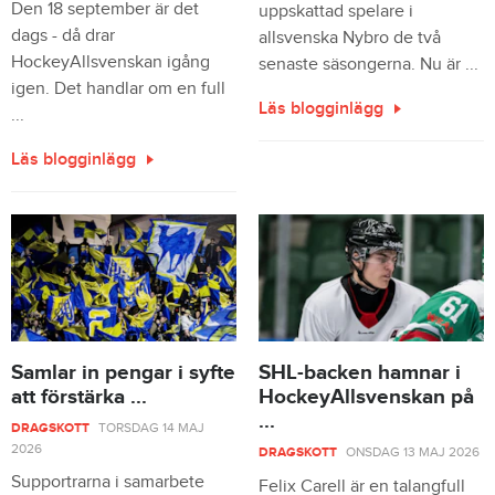
Den 18 september är det
uppskattad spelare i
dags - då drar
allsvenska Nybro de två
HockeyAllsvenskan igång
senaste säsongerna. Nu är ...
igen. Det handlar om en full
Läs blogginlägg
...
Läs blogginlägg
Samlar in pengar i syfte
SHL-backen hamnar i
att förstärka ...
HockeyAllsvenskan på
...
DRAGSKOTT
TORSDAG 14 MAJ
2026
DRAGSKOTT
ONSDAG 13 MAJ 2026
Supportrarna i samarbete
Felix Carell är en talangfull