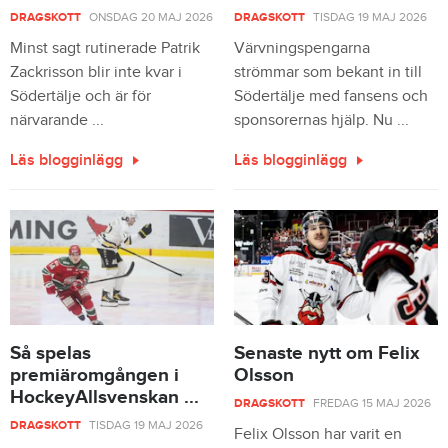
DRAGSKOTT
ONSDAG 20 MAJ 2026
DRAGSKOTT
TISDAG 19 MAJ 2026
Minst sagt rutinerade Patrik
Värvningspengarna
Zackrisson blir inte kvar i
strömmar som bekant in till
Södertälje och är för
Södertälje med fansens och
närvarande ...
sponsorernas hjälp. Nu ...
Läs blogginlägg
Läs blogginlägg
Så spelas
Senaste nytt om Felix
premiäromgången i
Olsson
HockeyAllsvenskan ...
DRAGSKOTT
FREDAG 15 MAJ 2026
DRAGSKOTT
TISDAG 19 MAJ 2026
Felix Olsson har varit en