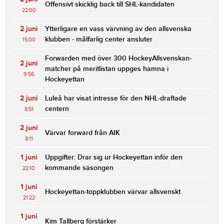
Offensivt skicklig back till SHL-kandidaten
22:00
2 juni
Ytterligare en vass värvning av den allsvenska
klubben - målfarlig center ansluter
15:00
Forwarden med över 300 HockeyAllsvenskan-
2 juni
matcher på meritlistan uppges hamna i
9:56
Hockeyettan
2 juni
Luleå har visat intresse för den NHL-draftade
centern
8:51
2 juni
Värvar forward från AIK
8:11
1 juni
Uppgifter: Drar sig ur Hockeyettan inför den
kommande säsongen
22:10
1 juni
Hockeyettan-toppklubben värvar allsvenskt
21:22
1 juni
Kim Tallberg förstärker