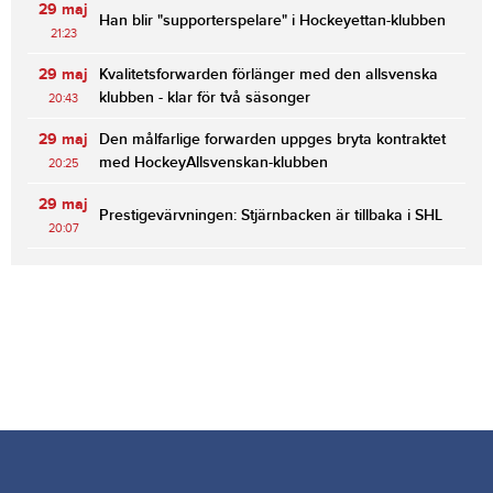
29 maj
Han blir "supporterspelare" i Hockeyettan-klubben
21:23
29 maj
Kvalitetsforwarden förlänger med den allsvenska
klubben - klar för två säsonger
20:43
29 maj
Den målfarlige forwarden uppges bryta kontraktet
med HockeyAllsvenskan-klubben
20:25
29 maj
Prestigevärvningen: Stjärnbacken är tillbaka i SHL
20:07