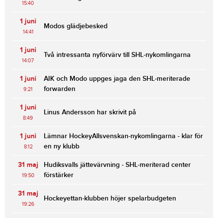
15:40
1 juni
Modos glädjebesked
14:41
1 juni
Två intressanta nyförvärv till SHL-nykomlingarna
14:07
1 juni
AIK och Modo uppges jaga den SHL-meriterade
forwarden
9:21
1 juni
Linus Andersson har skrivit på
8:49
1 juni
Lämnar HockeyAllsvenskan-nykomlingarna - klar för
en ny klubb
8:12
31 maj
Hudiksvalls jättevärvning - SHL-meriterad center
förstärker
19:50
31 maj
Hockeyettan-klubben höjer spelarbudgeten
19:26