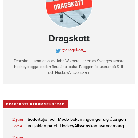
Dragskott
@dragskott_
Dragskott - som drivs av John Wikberg - är en av Sveriges största
hockeybloggar sedan flera år tillbaka. Bloggen fokuserar på SHL
och HockeyAllsvenskan.
DRAGSKOTT REKOMMENDERAR
2 juni
Södertälje- och Modo-bekantingen ger sig återigen
in i jakten på ett HockeyAllsvenskan-avancemang
22:54
2 juni