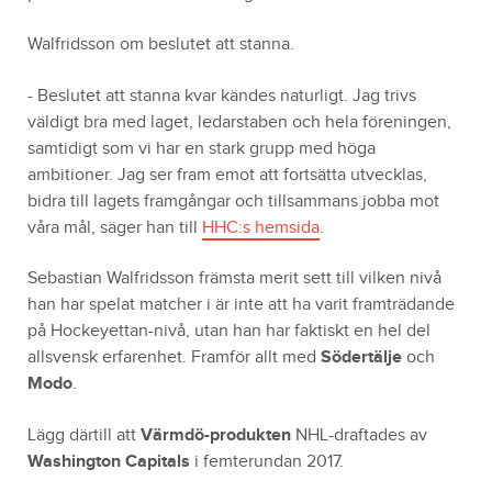
Walfridsson om beslutet att stanna.
- Beslutet att stanna kvar kändes naturligt. Jag trivs
väldigt bra med laget, ledarstaben och hela föreningen,
samtidigt som vi har en stark grupp med höga
ambitioner. Jag ser fram emot att fortsätta utvecklas,
bidra till lagets framgångar och tillsammans jobba mot
våra mål, säger han till
HHC:s hemsida
.
Sebastian Walfridsson främsta merit sett till vilken nivå
han har spelat matcher i är inte att ha varit framträdande
på Hockeyettan-nivå, utan han har faktiskt en hel del
allsvensk erfarenhet. Framför allt med
Södertälje
och
Modo
.
Lägg därtill att
Värmdö-produkten
NHL-draftades av
Washington Capitals
i femterundan 2017.