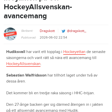
HockeyAllsvenskan-
avancemang
Skribent:
Dragskott
@dragskott_
2026-06-02 22:54
Publicerad:
Hudiksvall
har varit ett topplag i
Hockeyettan
de senaste
säsongerna och varit rätt så nära ett avancemang till
HockeyAllsvenskan
.
Sebastian Walfridsson
har tillhört laget under två av
dessa åren.
Det kommer bli en tredje raka säsong i HHC-tröjan.
Den 27-årige backen ger sig därmed återigen in i jakten
på ett allsvenskt avancemang med Hudik.