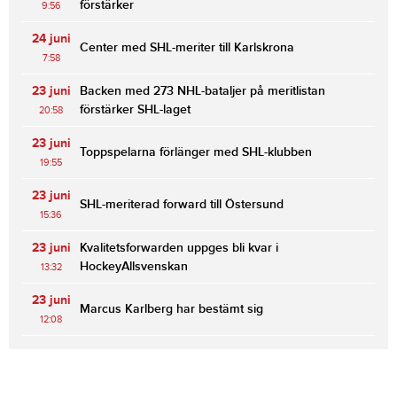
förstärker
9:56
24 juni
Center med SHL-meriter till Karlskrona
7:58
23 juni
Backen med 273 NHL-bataljer på meritlistan
förstärker SHL-laget
20:58
23 juni
Toppspelarna förlänger med SHL-klubben
19:55
23 juni
SHL-meriterad forward till Östersund
15:36
23 juni
Kvalitetsforwarden uppges bli kvar i
HockeyAllsvenskan
13:32
23 juni
Marcus Karlberg har bestämt sig
12:08