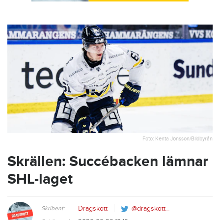
Foto: Kenta Jönsson/Bildbyrån
Skrällen: Succébacken lämnar
SHL-laget
Skribent:
Dragskott
@dragskott_