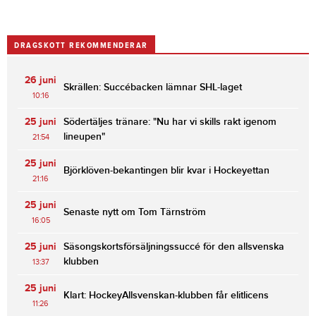
DRAGSKOTT REKOMMENDERAR
26 juni
Skrällen: Succébacken lämnar SHL-laget
10:16
25 juni
Södertäljes tränare: "Nu har vi skills rakt igenom
lineupen"
21:54
25 juni
Björklöven-bekantingen blir kvar i Hockeyettan
21:16
25 juni
Senaste nytt om Tom Tärnström
16:05
25 juni
Säsongskortsförsäljningssuccé för den allsvenska
klubben
13:37
25 juni
Klart: HockeyAllsvenskan-klubben får elitlicens
11:26