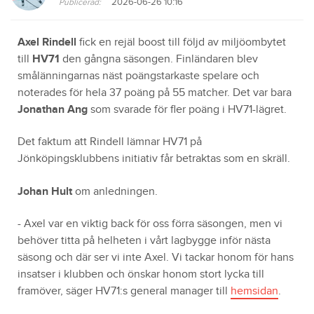
2026-06-26 10:16
Publicerad:
Axel Rindell
fick en rejäl boost till följd av miljöombytet
till
HV71
den gångna säsongen. Finländaren blev
smålänningarnas näst poängstarkaste spelare och
noterades för hela 37 poäng på 55 matcher. Det var bara
Jonathan Ang
som svarade för fler poäng i HV71-lägret.
Det faktum att Rindell lämnar HV71 på
Jönköpingsklubbens initiativ får betraktas som en skräll.
Johan Hult
om anledningen.
- Axel var en viktig back för oss förra säsongen, men vi
behöver titta på helheten i vårt lagbygge inför nästa
säsong och där ser vi inte Axel. Vi tackar honom för hans
insatser i klubben och önskar honom stort lycka till
framöver, säger HV71:s general manager till
hemsidan
.