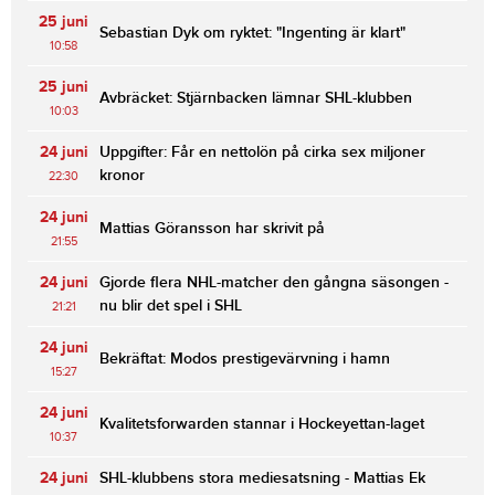
25 juni
Sebastian Dyk om ryktet: "Ingenting är klart"
10:58
25 juni
Avbräcket: Stjärnbacken lämnar SHL-klubben
10:03
24 juni
Uppgifter: Får en nettolön på cirka sex miljoner
kronor
22:30
24 juni
Mattias Göransson har skrivit på
21:55
24 juni
Gjorde flera NHL-matcher den gångna säsongen -
nu blir det spel i SHL
21:21
24 juni
Bekräftat: Modos prestigevärvning i hamn
15:27
24 juni
Kvalitetsforwarden stannar i Hockeyettan-laget
10:37
24 juni
SHL-klubbens stora mediesatsning - Mattias Ek