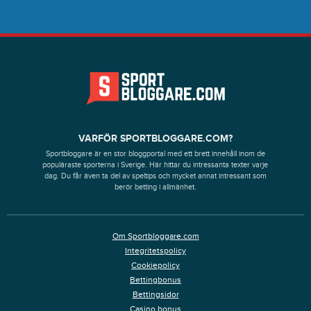
VARFÖR SPORTBLOGGARE.COM?
Sportbloggare är en stor bloggportal med ett brett innehåll inom de
populäraste sporterna i Sverige. Här hittar du intressanta texter varje
dag. Du får även ta del av speltips och mycket annat intressant som
berör betting i allmänhet.
Om Sportbloggare.com
Integritetspolicy
Cookiepolicy
Bettingbonus
Bettingsidor
Casino bonus