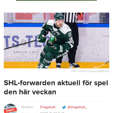
Foto: Fredrik Karlsson/Bildbyrån
SHL-forwarden aktuell för spel
den här veckan
Skribent:
Dragskott
@dragskott_