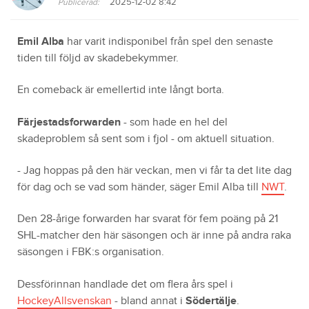
2025-12-02 8:42
Publicerad:
Emil Alba
har varit indisponibel från spel den senaste
tiden till följd av skadebekymmer.
En comeback är emellertid inte långt borta.
Färjestadsforwarden
- som hade en hel del
skadeproblem så sent som i fjol - om aktuell situation.
- Jag hoppas på den här veckan, men vi får ta det lite dag
för dag och se vad som händer, säger Emil Alba till
NWT
.
Den 28-årige forwarden har svarat för fem poäng på 21
SHL-matcher den här säsongen och är inne på andra raka
säsongen i FBK:s organisation.
Dessförinnan handlade det om flera års spel i
HockeyAllsvenskan
- bland annat i
Södertälje
.