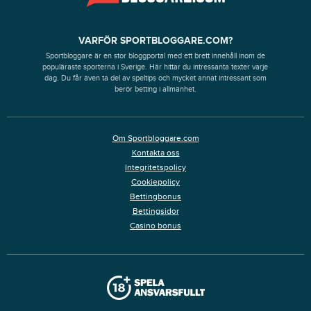
VARFÖR SPORTBLOGGARE.COM?
Sportbloggare är en stor bloggportal med ett brett innehåll inom de
populäraste sporterna i Sverige. Här hittar du intressanta texter varje
dag. Du får även ta del av speltips och mycket annat intressant som
berör betting i allmänhet.
Om Sportbloggare.com
Kontakta oss
Integritetspolicy
Cookiepolicy
Bettingbonus
Bettingsidor
Casino bonus