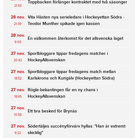
Toppbacken förlänger kontraktet med två säsonger
21:53
28 nov.
Vita Hästen nya serieledare i Hockeyettan Södra -
Teodor Munther spikade igen kassen
21:39
28 nov.
En välkommen återkomst för det allsvenska laget
9:05
27 nov.
Sportbloggare tippar fredagens matcher i
HockeyAllsvenskan
20:42
27 nov.
Sportbloggare tippar fredagens match mellan
Karlskrona och Kungälv (Hockeyettan Södra)
18:52
27 nov.
Rögle-bekantingen får en ny chans i
HockeyAllsvenskan
18:45
27 nov.
Ett bra besked för Brynäs
10:58
27 nov.
Södertäljes succényförvärv hyllas: "Han är extremt
skicklig"
9:22