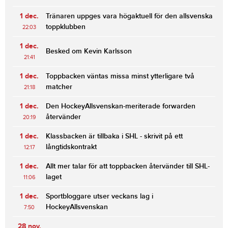
1 dec.
Tränaren uppges vara högaktuell för den allsvenska
toppklubben
22:03
1 dec.
Besked om Kevin Karlsson
21:41
1 dec.
Toppbacken väntas missa minst ytterligare två
matcher
21:18
1 dec.
Den HockeyAllsvenskan-meriterade forwarden
återvänder
20:19
1 dec.
Klassbacken är tillbaka i SHL - skrivit på ett
långtidskontrakt
12:17
1 dec.
Allt mer talar för att toppbacken återvänder till SHL-
laget
11:06
1 dec.
Sportbloggare utser veckans lag i
HockeyAllsvenskan
7:50
28 nov.