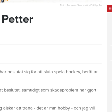
Foto: Andreas Sandström/Bildbyrån
D
 Petter
har beslutat sig för att sluta spela hockey, berättar
at beslutet, samtidigt som skadeproblem har gjort
ag älskar att träna - det är min hobby - och jag vill