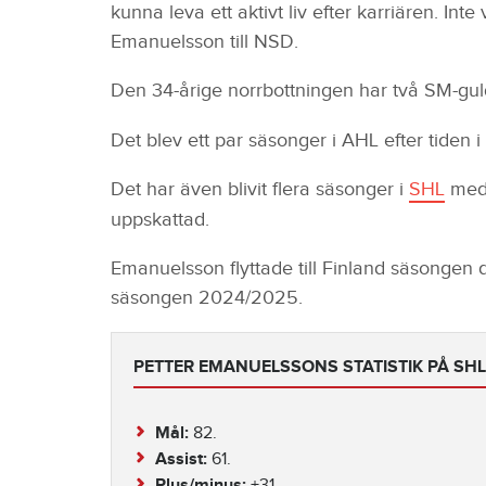
kunna leva ett aktivt liv efter karriären. In
Emanuelsson till NSD.
Den 34-årige norrbottningen har två SM-g
Det blev ett par säsonger i AHL efter tiden 
Det har även blivit flera säsonger i
SHL
me
uppskattad.
Emanuelsson flyttade till Finland säsongen d
säsongen 2024/2025.
PETTER EMANUELSSONS STATISTIK PÅ SH
Mål:
82.
Assist:
61.
Plus/minus:
+31.