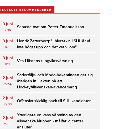
RAGSKOTT REKOMMENDERAR
3 juni
Senaste nytt om Petter Emanuelsson
9:36
3 juni
Henrik Zetterberg: "I hierarkin i SHL är vi
inte högst upp och det vet vi om"
9:01
3 juni
Vita Hästens tungviktsvärvning
8:19
Södertälje- och Modo-bekantingen ger sig
2 juni
återigen in i jakten på ett
22:54
HockeyAllsvenskan-avancemang
2 juni
Offensivt skicklig back till SHL-kandidaten
22:00
Ytterligare en vass värvning av den
2 juni
allsvenska klubben - målfarlig center
15:00
ansluter