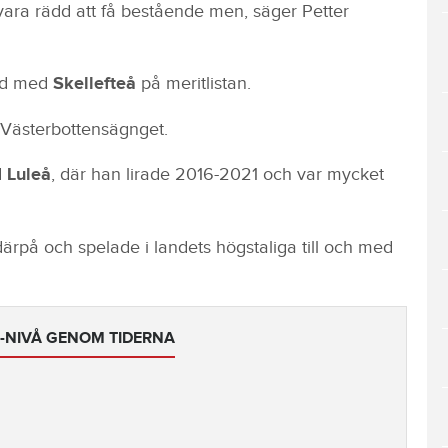
te vara rädd att få bestående men, säger Petter
uld med
Skellefteå
på meritlistan.
i Västerbottensägnget.
d
Luleå
, där han lirade 2016-2021 och var mycket
ärpå och spelade i landets högstaliga till och med
L-NIVÅ GENOM TIDERNA