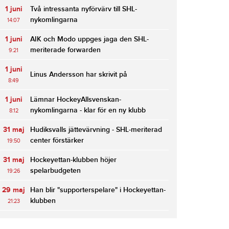
1 juni
Två intressanta nyförvärv till SHL-
nykomlingarna
14:07
1 juni
AIK och Modo uppges jaga den SHL-
meriterade forwarden
9:21
1 juni
Linus Andersson har skrivit på
8:49
1 juni
Lämnar HockeyAllsvenskan-
nykomlingarna - klar för en ny klubb
8:12
31 maj
Hudiksvalls jättevärvning - SHL-meriterad
center förstärker
19:50
31 maj
Hockeyettan-klubben höjer
spelarbudgeten
19:26
29 maj
Han blir "supporterspelare" i Hockeyettan-
klubben
21:23