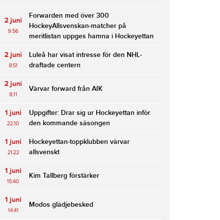
Forwarden med över 300
2 juni
HockeyAllsvenskan-matcher på
9:56
meritlistan uppges hamna i Hockeyettan
2 juni
Luleå har visat intresse för den NHL-
draftade centern
8:51
2 juni
Värvar forward från AIK
8:11
1 juni
Uppgifter: Drar sig ur Hockeyettan inför
den kommande säsongen
22:10
1 juni
Hockeyettan-toppklubben värvar
allsvenskt
21:22
1 juni
Kim Tallberg förstärker
15:40
1 juni
Modos glädjebesked
14:41