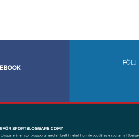
FÖLJ
CEBOOK
RFÖR SPORTBLOGGARE.COM?
tbloggare är en stor bloggportal med ett brett innehåll inom de populäraste sporterna i Sverige