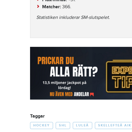
Matcher:
366.
Statistiken inkluderar SM-slutspelet.
Taggar
HOCKEY
SHL
LULEÅ
SKELLEFTEÅ AIK