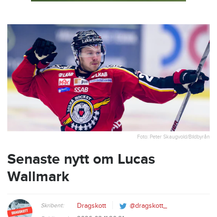
Foto: Peter Skaugvold/Bildbyrån
Senaste nytt om Lucas
Wallmark
Skribent:
Dragskott
@dragskott_