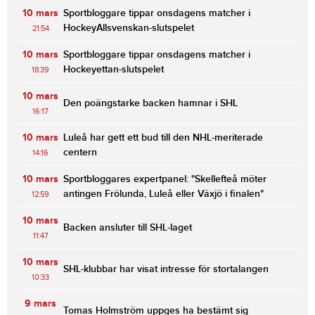
10 mars
Sportbloggare tippar onsdagens matcher i
HockeyAllsvenskan-slutspelet
21:54
10 mars
Sportbloggare tippar onsdagens matcher i
Hockeyettan-slutspelet
18:39
10 mars
Den poängstarke backen hamnar i SHL
16:17
10 mars
Luleå har gett ett bud till den NHL-meriterade
centern
14:16
10 mars
Sportbloggares expertpanel: "Skellefteå möter
antingen Frölunda, Luleå eller Växjö i finalen"
12:59
10 mars
Backen ansluter till SHL-laget
11:47
10 mars
SHL-klubbar har visat intresse för stortalangen
10:33
9 mars
Tomas Holmström uppges ha bestämt sig