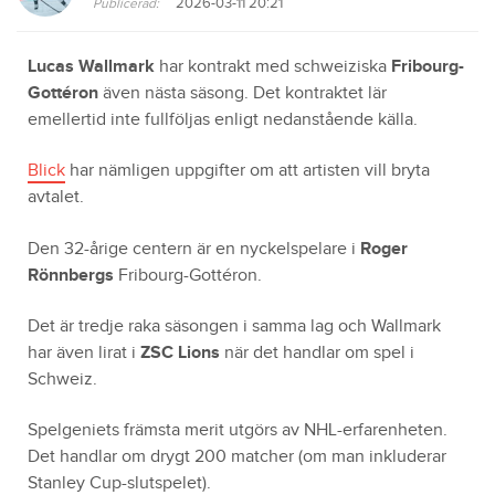
2026-03-11 20:21
Publicerad:
Lucas Wallmark
har kontrakt med schweiziska
Fribourg-
Gottéron
även nästa säsong. Det kontraktet lär
emellertid inte fullföljas enligt nedanstående källa.
Blick
har nämligen uppgifter om att artisten vill bryta
avtalet.
Den 32-årige centern är en nyckelspelare i
Roger
Rönnbergs
Fribourg-Gottéron.
Det är tredje raka säsongen i samma lag och Wallmark
har även lirat i
ZSC Lions
när det handlar om spel i
Schweiz.
Spelgeniets främsta merit utgörs av NHL-erfarenheten.
Det handlar om drygt 200 matcher (om man inkluderar
Stanley Cup-slutspelet).