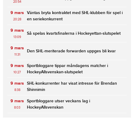
20:54
9 mars
Väntas bryta kontraktet med SHL-klubben för spel i
en seriekonkurrent
20:28
9 mars
Så spelas kvartsfinalerna i Hockeyettan-slutspelet
13:09
9 mars
Den SHL-meriterade forwarden uppges bli kvar
11:31
9 mars
Sportbloggare tippar måndagens matcher i
HockeyAllsvenskan-slutspelet
10:27
9 mars
SHL-konkurrenter har visat intresse för Brendan
Shinnimin
8:38
9 mars
Sportbloggare utser veckans lag i
HockeyAllsvenskan
8:03