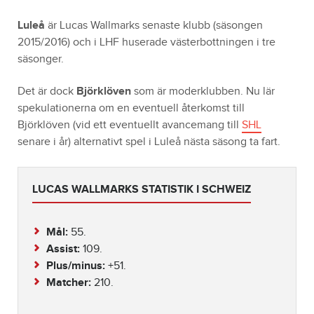
Luleå
är Lucas Wallmarks senaste klubb (säsongen
2015/2016) och i LHF huserade västerbottningen i tre
säsonger.
Det är dock
Björklöven
som är moderklubben. Nu lär
spekulationerna om en eventuell återkomst till
Björklöven (vid ett eventuellt avancemang till
SHL
senare i år) alternativt spel i Luleå nästa säsong ta fart.
LUCAS WALLMARKS STATISTIK I SCHWEIZ
Mål:
55.
Assist:
109.
Plus/minus:
+51.
Matcher:
210.