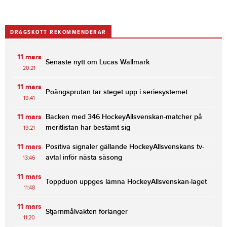
DRAGSKOTT REKOMMENDERAR
11 mars
Senaste nytt om Lucas Wallmark
20:21
11 mars
Poängsprutan tar steget upp i seriesystemet
19:41
11 mars
Backen med 346 HockeyAllsvenskan-matcher på
meritlistan har bestämt sig
19:21
11 mars
Positiva signaler gällande HockeyAllsvenskans tv-
avtal inför nästa säsong
13:46
11 mars
Toppduon uppges lämna HockeyAllsvenskan-laget
11:48
11 mars
Stjärnmålvakten förlänger
11:20