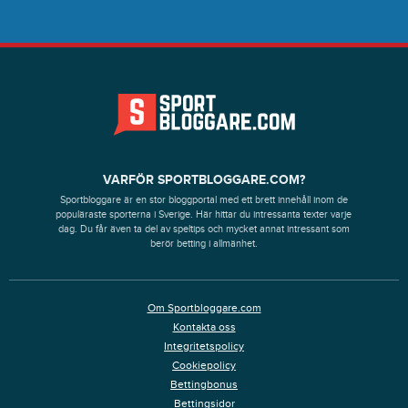
VARFÖR SPORTBLOGGARE.COM?
Sportbloggare är en stor bloggportal med ett brett innehåll inom de
populäraste sporterna i Sverige. Här hittar du intressanta texter varje
dag. Du får även ta del av speltips och mycket annat intressant som
berör betting i allmänhet.
Om Sportbloggare.com
Kontakta oss
Integritetspolicy
Cookiepolicy
Bettingbonus
Bettingsidor