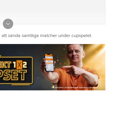
, Landskrona BoIS, Råå IF, Örgryte IS, Östers IF,
tt sända samtliga matcher under cupspelet.