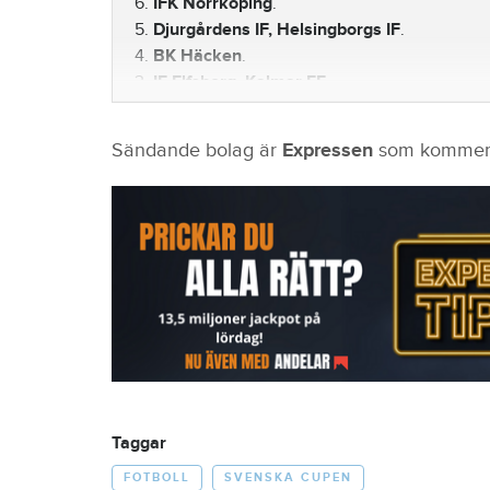
6.
IFK Norrköping
.
5.
Djurgårdens IF, Helsingborgs IF
.
4.
BK Häcken
.
3.
IF Elfsborg, Kalmar FF
.
2.
Åtvidabergs FF
.
1.
Degerfors IF, GAIS, Halmstads BK, Hammarby
Sändande bolag är
Expressen
som kommer a
Östersunds FK
.
Taggar
FOTBOLL
SVENSKA CUPEN