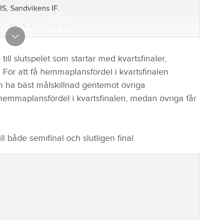
IS, Sandvikens IF.
rgs FF, Östersunds FK.
Brommapojkarna, IFK Skövde.
ill slutspelet som startar med kvartsfinaler,
, Varbergs BoIS.
n. För att få hemmaplansfördel i kvartsfinalen
 ha bäst målskillnad gentemot övriga
ås SK.
 hemmaplansfördel i kvartsfinalen, medan övriga får
borg, IK Sirius.
l både semifinal och slutligen final.