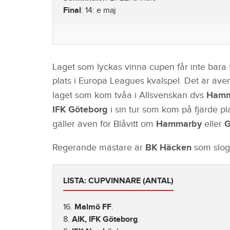
Final
: 14: e maj
Laget som lyckas vinna cupen får inte bara
plats i Europa Leagues kvalspel. Det är äv
laget som kom tvåa i Allsvenskan dvs
Hamm
IFK Göteborg
i sin tur som kom på fjärde pl
gäller även för Blåvitt om
Hammarby
eller
G
Regerande mästare är
BK Häcken
som slo
LISTA: CUPVINNARE (ANTAL)
16.
Malmö FF
.
8.
AIK, IFK Göteborg
.