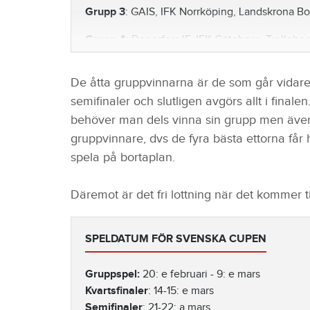
Grupp 3
: GAIS, IFK Norrköping, Landskrona Bo
Grupp 4
: Degerfors IF, IFK Göteborg, Trellebo
Grupp 5
: Djurgårdens IF, Falkenbergs FF, IF 
De åtta gruppvinnarna är de som går vidare t
Grupp 6
: Halmstads BK, IK Karlstad, Malmö FF
semifinaler och slutligen avgörs allt i finale
behöver man dels vinna sin grupp men även
Grupp 7
: AIK, BK Häcken, IK Oddevold, Väster
gruppvinnare, dvs de fyra bästa ettorna får
Grupp 8
: GIF Sundsvall, Helsingborgs IF, IF Elfs
spela på bortaplan.
Däremot är det fri lottning när det kommer til
SPELDATUM FÖR SVENSKA CUPEN
Gruppspel:
20: e februari - 9: e mars
Kvartsfinaler
: 14-15: e mars
Semifinaler
: 21-22: a mars