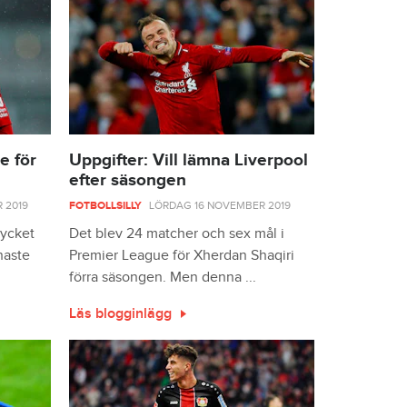
e för
Uppgifter: Vill lämna Liverpool
efter säsongen
 2019
FOTBOLLSILLY
LÖRDAG 16 NOVEMBER 2019
mycket
Det blev 24 matcher och sex mål i
naste
Premier League för Xherdan Shaqiri
förra säsongen. Men denna ...
Läs blogginlägg