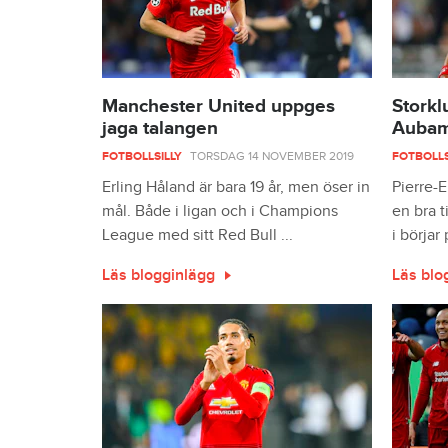
Manchester United uppges
Storkl
jaga talangen
Auba
FOTBOLLSILLY
TORSDAG 14 NOVEMBER 2019
FOTBOLLS
Erling Håland är bara 19 år, men öser in
Pierre-
mål. Både i ligan och i Champions
en bra 
League med sitt Red Bull ...
i börjar 
Läs blogginlägg
Läs blo