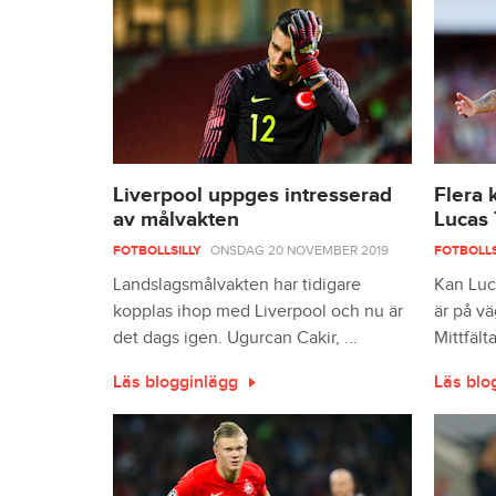
Liverpool uppges intresserad
Flera 
av målvakten
Lucas 
FOTBOLLSILLY
ONSDAG 20 NOVEMBER 2019
FOTBOLLS
Landslagsmålvakten har tidigare
Kan Luc
kopplas ihop med Liverpool och nu är
är på vä
det dags igen. Ugurcan Cakir, ...
Mittfälta
Läs blogginlägg
Läs blo