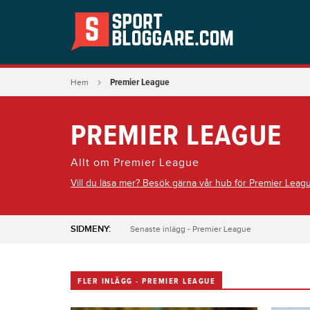
Premier League
Hem
PREMIER LEAGUE
Allt om Premier League
Vill du läsa mer? Besök gärna vår hub för Premier Leag
SIDMENY:
Senaste inlägg - Premier League
FLER INLÄGG - PREMIER LEAGUE