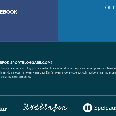
FÖLJ
CEBOOK
RFÖR SPORTBLOGGARE.COM?
tbloggare är en stor bloggportal med ett brett innehåll inom de populäraste sporterna i Sverige
hittar du intressanta texter varje dag. Du får även ta del av speltips och mycket annat intressan
berör betting i allmänhet.