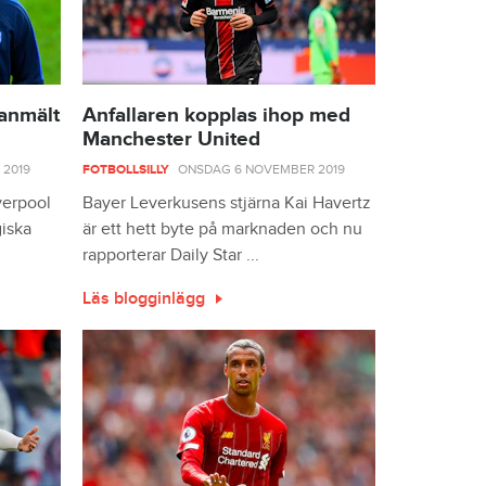
 anmält
Anfallaren kopplas ihop med
Manchester United
2019
FOTBOLLSILLY
ONSDAG 6 NOVEMBER 2019
verpool
Bayer Leverkusens stjärna Kai Havertz
iska
är ett hett byte på marknaden och nu
rapporterar Daily Star ...
Läs blogginlägg