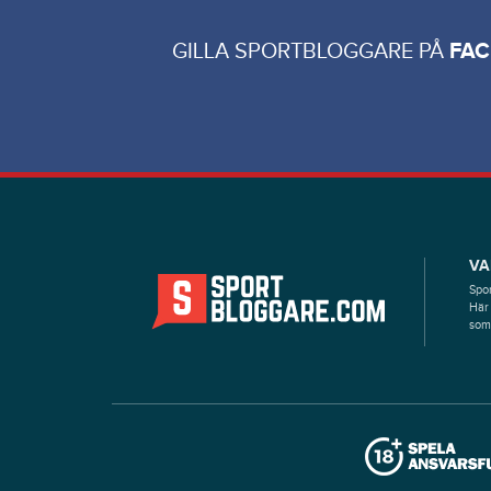
GILLA SPORTBLOGGARE PÅ
FA
VA
Spor
Här 
som 