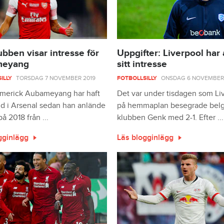
ubben visar intresse för
Uppgifter: Liverpool har
meyang
sitt intresse
ILLY
TORSDAG 7 NOVEMBER 2019
FOTBOLLSILLY
ONSDAG 6 NOVEMBER 
Emerick Aubameyang har haft
Det var under tisdagen som Li
tid i Arsenal sedan han anlände
på hemmaplan besegrade belg
på 2018 från ...
klubben Genk med 2-1. Efter ...
gginlägg
Läs blogginlägg