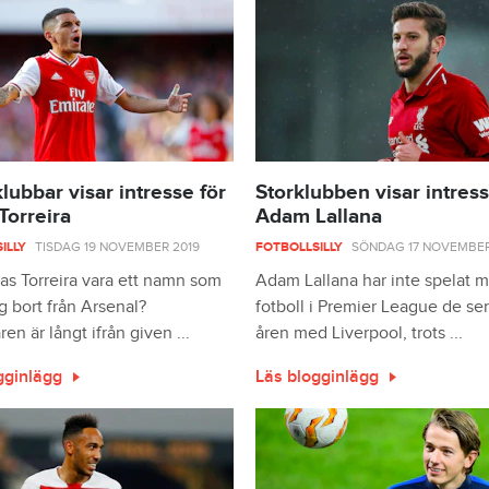
klubbar visar intresse för
Storklubben visar intress
Torreira
Adam Lallana
ILLY
TISDAG 19 NOVEMBER 2019
FOTBOLLSILLY
SÖNDAG 17 NOVEMBER
as Torreira vara ett namn som
Adam Lallana har inte spelat 
g bort från Arsenal?
fotboll i Premier League de se
ren är långt ifrån given ...
åren med Liverpool, trots ...
gginlägg
Läs blogginlägg