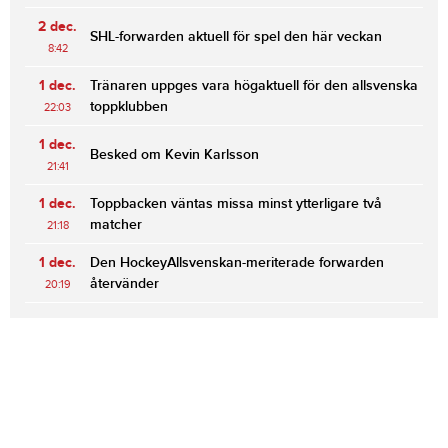
2 dec.
SHL-forwarden aktuell för spel den här veckan
8:42
1 dec.
Tränaren uppges vara högaktuell för den allsvenska
toppklubben
22:03
1 dec.
Besked om Kevin Karlsson
21:41
1 dec.
Toppbacken väntas missa minst ytterligare två
matcher
21:18
1 dec.
Den HockeyAllsvenskan-meriterade forwarden
återvänder
20:19