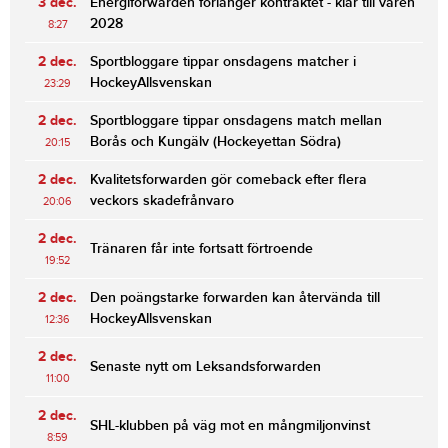
3 dec.
Energiforwarden förlänger kontraktet - klar till våren
2028
8:27
2 dec.
Sportbloggare tippar onsdagens matcher i
HockeyAllsvenskan
23:29
2 dec.
Sportbloggare tippar onsdagens match mellan
Borås och Kungälv (Hockeyettan Södra)
20:15
2 dec.
Kvalitetsforwarden gör comeback efter flera
veckors skadefrånvaro
20:06
2 dec.
Tränaren får inte fortsatt förtroende
19:52
2 dec.
Den poängstarke forwarden kan återvända till
HockeyAllsvenskan
12:36
2 dec.
Senaste nytt om Leksandsforwarden
11:00
2 dec.
SHL-klubben på väg mot en mångmiljonvinst
8:59