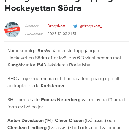
Hockeyettan Södra
Skribent:
Dragskott
@dragskott_
2025-12-03 21:51
Publicerad:
Namnkunniga
Borås
närmar sig toppgängen i
Hockeyettan Södra efter kvällens 6-3-vinst hemma mot
Kungälv
inför 1543 åskådare i Borås Ishall.
BHC är ny seriefemma och har bara fem poäng upp till
andraplacerade
Karlskrona
.
SHL-meriterade
Pontus Netterberg
var en av härförarna i
form av två baljor.
Anton Davidsson
(1+1),
Oliver Olsson
(två assist) och
Christian Lindberg
(två assist) stod också för två pinnar