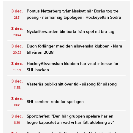
3 dec.
Pontus Netterberg tvåmålsskytt när Borås tog tre
poäng - närmar sig topplagen i Hockeyettan Södra
21:51
3 dec.
Nyckelforwarden blir borta från spel ett bra tag
20:44
3 dec.
Duon förlänger med den allsvenska klubben - klara
till våren 2028
20:22
3 dec.
HockeyAllsvenskan-klubben har visat intresse för
SHL-backen
19:59
3 dec.
Västerås publiksnitt över tid - säsong för säsong
11:58
3 dec.
SHL-centern redo för spel igen
10:41
3 dec.
Sportchefen: "Den här gruppen spelare har en
högre kapacitet än vad vi har fått utdelning av"
8:39