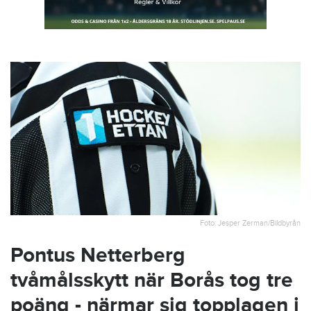
Foto: Jesper Zerman/Bildbyrån
Pontus Netterberg
tvåmålsskytt när Borås tog tre
poäng - närmar sig topplagen i