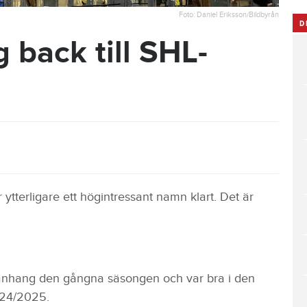
Foto: Daniel Eriksson/Bildbyrån
D
g back till SHL-
ytterligare ett högintressant namn klart. Det är
nhang den gångna säsongen och var bra i den
024/2025.