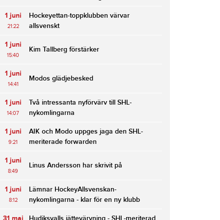
1 juni
Hockeyettan-toppklubben värvar
allsvenskt
21:22
1 juni
Kim Tallberg förstärker
15:40
1 juni
Modos glädjebesked
14:41
1 juni
Två intressanta nyförvärv till SHL-
nykomlingarna
14:07
1 juni
AIK och Modo uppges jaga den SHL-
meriterade forwarden
9:21
1 juni
Linus Andersson har skrivit på
8:49
1 juni
Lämnar HockeyAllsvenskan-
nykomlingarna - klar för en ny klubb
8:12
31 maj
Hudiksvalls jättevärvning - SHL-meriterad