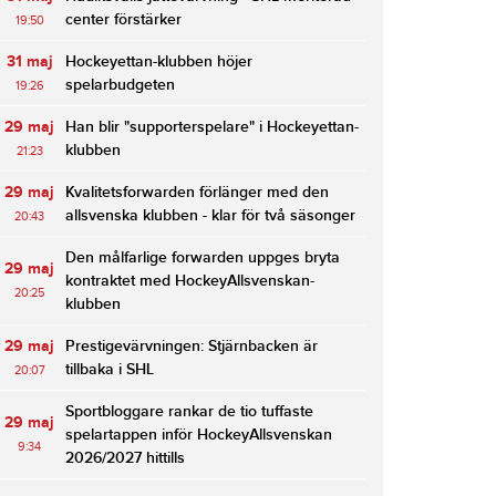
center förstärker
19:50
31 maj
Hockeyettan-klubben höjer
spelarbudgeten
19:26
29 maj
Han blir "supporterspelare" i Hockeyettan-
klubben
21:23
29 maj
Kvalitetsforwarden förlänger med den
allsvenska klubben - klar för två säsonger
20:43
Den målfarlige forwarden uppges bryta
29 maj
kontraktet med HockeyAllsvenskan-
20:25
klubben
29 maj
Prestigevärvningen: Stjärnbacken är
tillbaka i SHL
20:07
Sportbloggare rankar de tio tuffaste
29 maj
spelartappen inför HockeyAllsvenskan
9:34
2026/2027 hittills