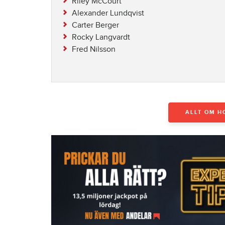
Riley McCourt
Alexander Lundqvist
Carter Berger
Rocky Langvardt
Fred Nilsson
ALLT OM H