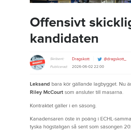
Offensivt skickli
kandidaten
Skribent:
Dragskott
@dragskott_
2026-06-02 22:00
Publicerad:
Leksand
bara kör gällande lagbygget. Nu är 
Riley McCourt
som ansluter till masarna.
Kontraktet gäller i en säsong.
Kanadensaren öste in poäng i ECHL-samma
tyska högstaligan så sent som säsongen 2