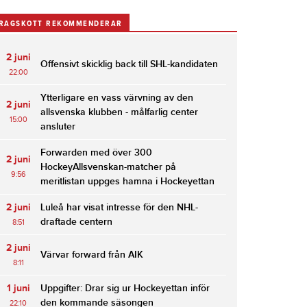
RAGSKOTT REKOMMENDERAR
2 juni
Offensivt skicklig back till SHL-kandidaten
22:00
Ytterligare en vass värvning av den
2 juni
allsvenska klubben - målfarlig center
15:00
ansluter
Forwarden med över 300
2 juni
HockeyAllsvenskan-matcher på
9:56
meritlistan uppges hamna i Hockeyettan
2 juni
Luleå har visat intresse för den NHL-
draftade centern
8:51
2 juni
Värvar forward från AIK
8:11
1 juni
Uppgifter: Drar sig ur Hockeyettan inför
den kommande säsongen
22:10