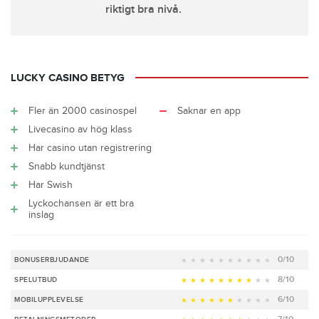
riktigt bra nivå.
LUCKY CASINO BETYG
Fler än 2000 casinospel
Saknar en app
Livecasino av hög klass
Har casino utan registrering
Snabb kundtjänst
Har Swish
Lyckochansen är ett bra
inslag
0/10
BONUSERBJUDANDE
★
★
★
★
★
★
★
★
★
★
8/10
SPELUTBUD
★
★
★
★
★
★
★
★
★
★
6/10
MOBILUPPLEVELSE
★
★
★
★
★
★
★
★
★
★