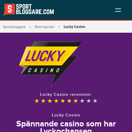
Lucky Casino
Sportbloggare
Bettingsidor
Lucky Casino recension:
★
★
★
★
★
★
★
★
★
★
Lucky Casino
Spännande casino som har
Lyckochansen