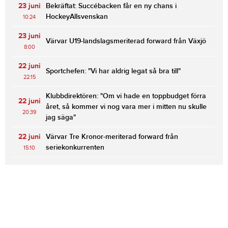
23 juni
Bekräftat: Succébacken får en ny chans i
HockeyAllsvenskan
10:24
23 juni
Värvar U19-landslagsmeriterad forward från Växjö
8:00
22 juni
Sportchefen: "Vi har aldrig legat så bra till"
22:15
Klubbdirektören: "Om vi hade en toppbudget förra
22 juni
året, så kommer vi nog vara mer i mitten nu skulle
20:39
jag säga"
22 juni
Värvar Tre Kronor-meriterad forward från
seriekonkurrenten
15:10