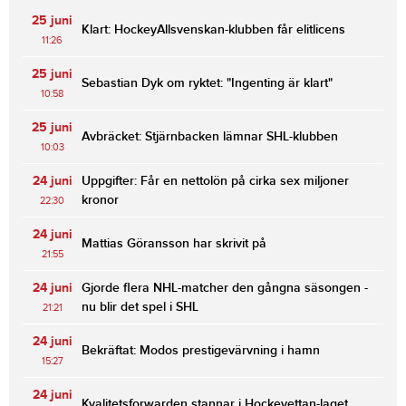
25 juni
Klart: HockeyAllsvenskan-klubben får elitlicens
11:26
25 juni
Sebastian Dyk om ryktet: "Ingenting är klart"
10:58
25 juni
Avbräcket: Stjärnbacken lämnar SHL-klubben
10:03
24 juni
Uppgifter: Får en nettolön på cirka sex miljoner
kronor
22:30
24 juni
Mattias Göransson har skrivit på
21:55
24 juni
Gjorde flera NHL-matcher den gångna säsongen -
nu blir det spel i SHL
21:21
24 juni
Bekräftat: Modos prestigevärvning i hamn
15:27
24 juni
Kvalitetsforwarden stannar i Hockeyettan-laget