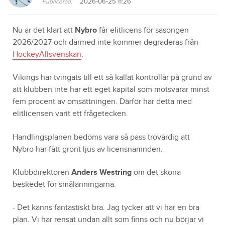
2026-06-25 11:26
Publicerad:
Nu är det klart att
Nybro
får elitlicens för säsongen
2026/2027 och därmed inte kommer degraderas från
HockeyAllsvenskan
.
Vikings har tvingats till ett så kallat kontrollår på grund av
att klubben inte har ett eget kapital som motsvarar minst
fem procent av omsättningen. Därför har detta med
elitlicensen varit ett frågetecken.
Handlingsplanen bedöms vara så pass trovärdig att
Nybro har fått grönt ljus av licensnämnden.
Klubbdirektören
Anders Westring
om det sköna
beskedet för smålänningarna.
- Det känns fantastiskt bra. Jag tycker att vi har en bra
plan. Vi har rensat undan allt som finns och nu börjar vi