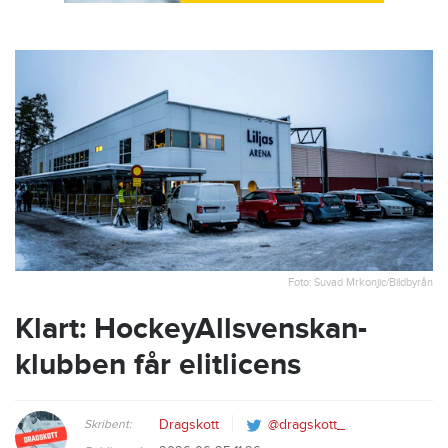
Foto: Suvad Mrkonjic/Bildbyrån
Klart: HockeyAllsvenskan-
klubben får elitlicens
Skribent:
Dragskott
@dragskott_