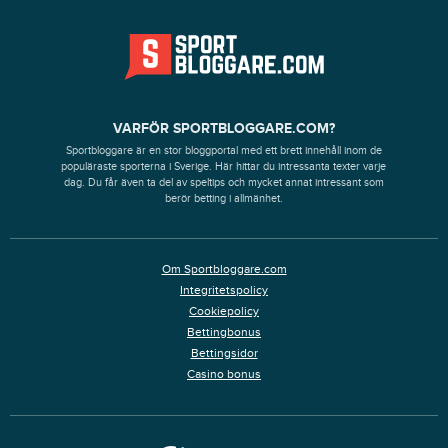
VARFÖR SPORTBLOGGARE.COM?
Sportbloggare är en stor bloggportal med ett brett innehåll inom de
populäraste sporterna i Sverige. Här hittar du intressanta texter varje
dag. Du får även ta del av speltips och mycket annat intressant som
berör betting i allmänhet.
Om Sportbloggare.com
Integritetspolicy
Cookiepolicy
Bettingbonus
Bettingsidor
Casino bonus