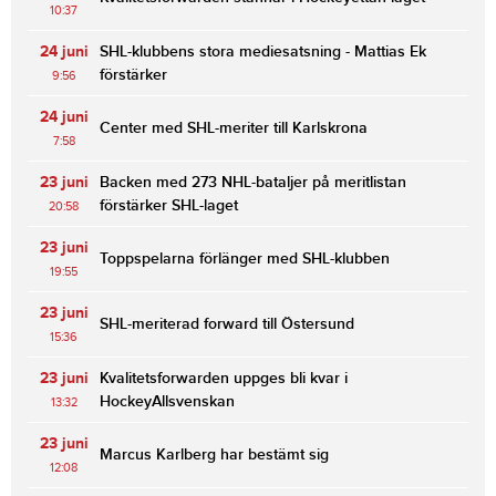
10:37
24 juni
SHL-klubbens stora mediesatsning - Mattias Ek
förstärker
9:56
24 juni
Center med SHL-meriter till Karlskrona
7:58
23 juni
Backen med 273 NHL-bataljer på meritlistan
förstärker SHL-laget
20:58
23 juni
Toppspelarna förlänger med SHL-klubben
19:55
23 juni
SHL-meriterad forward till Östersund
15:36
23 juni
Kvalitetsforwarden uppges bli kvar i
HockeyAllsvenskan
13:32
23 juni
Marcus Karlberg har bestämt sig
12:08