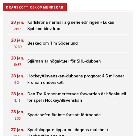
DRAGSKOTT REKOMMENDERAR
28 jan.
Karlskrona närmar sig serieledningen - Lukas
Sjöblom blev fram
21:45
28 jan.
Besked om Tim Söderlund
20:39
28 jan.
Stjärnan är högaktuell för SHL-klubben
19:37
28 jan.
HockeyAllsvenskan-klubbens prognos: 4,5 miljoner
kronor i underskott
9:34
28 jan.
Den Tre Kronor-meriterade forwarden är högaktuell
för spel i HockeyAllsvenskan
8:49
28 jan.
Sportchefen får inte fortsatt förtroende
8:33
27 jan.
Sportbloggare tippar onsdagens matcher i