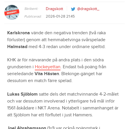
Skribent:
Dragskott
@dragskott_
2026-01-28 21:45
Publicerad:
Karlskrona
vände den negativa trenden (två raka
förluster) genom att hemmabetvinga svårspelade
Halmstad
med 4-3 redan under ordinarie speltid.
KHK är för närvarande på andra plats i den södra
grundserien i
Hockeyettan
. Endast två poäng från
serieledande
Vita Hästen
. Blekinge-gänget har
dessutom en match färre spelad.
Lukas Sjöblom
satte dels det matchvinnande 4-2-målet
och var dessutom involverad i ytterligare två mål inför
1561 åskådare i NKT Arena. Notabelt i sammanhanget är
att Sjöblom har ett förflutet i just Hammers.
Joel Abrahamsson
(1+1) var också poängstark i