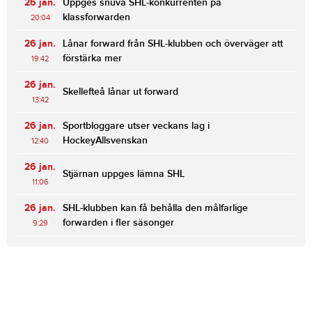
26 jan.
Uppges snuva SHL-konkurrenten på
klassforwarden
20:04
26 jan.
Lånar forward från SHL-klubben och överväger att
förstärka mer
19:42
26 jan.
Skellefteå lånar ut forward
13:42
26 jan.
Sportbloggare utser veckans lag i
HockeyAllsvenskan
12:40
26 jan.
Stjärnan uppges lämna SHL
11:06
26 jan.
SHL-klubben kan få behålla den målfarlige
forwarden i fler säsonger
9:29