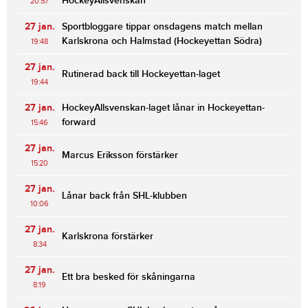
HockeyAllsvenskan
20:57
27 jan.
Sportbloggare tippar onsdagens match mellan
Karlskrona och Halmstad (Hockeyettan Södra)
19:48
27 jan.
Rutinerad back till Hockeyettan-laget
19:44
27 jan.
HockeyAllsvenskan-laget lånar in Hockeyettan-
forward
15:46
27 jan.
Marcus Eriksson förstärker
15:20
27 jan.
Lånar back från SHL-klubben
10:06
27 jan.
Karlskrona förstärker
8:34
27 jan.
Ett bra besked för skåningarna
8:19