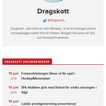
Dragskott
@dragskott_
Dragskott - som drivs av John Wikberg - är en av Sveriges största
hockeybloggar sedan flera år tillbaka. Bloggen fokuserar på SHL
och HockeyAllsvenskan.
DRAGSKOTT REKOMMENDERAR
10 juni
Forwardstalangen lånas ut för spel i
HockeyAllsvenskan
21:30
10 juni
SHL-klubben gick med förlust för andra säsongen i
följd
20:40
10 juni
Luleås prestigevärvning presenterad