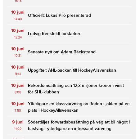
15:15
10 juni
Officiellt: Lukas Pilö presenterad
14:48
10 juni
Ludvig Rensfeldt förstärker
12:24
10 juni
Senaste nytt om Adam Bäckstrand
10:31
10 juni
Uppgifter: AHL-backen till HockeyAllsvenskan
9:41
10 juni
Rekordomsättning och 12,3 miljoner kronor i vinst
för SHL-klubben
8:08
10 juni
Ytterligare en klassvärvning av Boden i jakten på en
plats i HockeyAllsvenskan
7:50
9 juni
Södertäljes forwardsbesättning på väg att bli något i
hästväg - ytterligare en intressant värvning
11:02