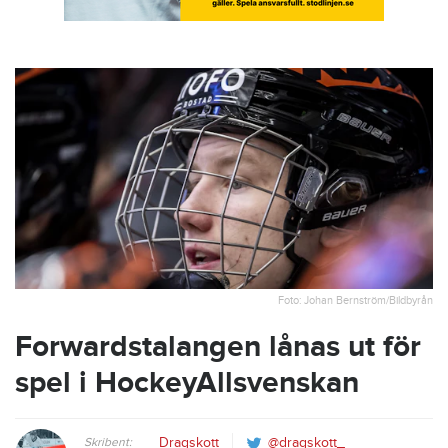
Foto: Johan Bernström/Bildbyrån
Forwardstalangen lånas ut för
spel i HockeyAllsvenskan
Skribent:
Dragskott
@dragskott_