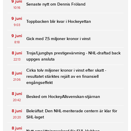
9 juni
Senaste nytt om Dennis Fröland
10:16
9 juni
Toppbacken blir kvar i Hockeyettan
9:03
9 juni
Gick med 7,5 miljoner kronor i vinst
8:18
8 juni
Troja/Ljungbys prestigevärvning - NHL-draftad back
uppges ansluta
22:13
Cirka tolv miljoner kronor i vinst efter skatt -
8 juni
resultatet stärktes rejält av en finansiell
21:06
engångseffekt
8 juni
Besked om HockeyAllsvenskan-stjärnan
20:42
8 juni
Bekräftat: Den NHL-meriterade centern är klar för
SHL-laget
20:20
8 juni