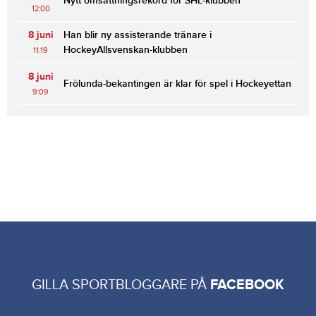
Nytt omsättningsrekord för SHL-klubben
12:00
8 juni
Han blir ny assisterande tränare i
HockeyAllsvenskan-klubben
11:19
8 juni
Frölunda-bekantingen är klar för spel i Hockeyettan
9:09
GILLA SPORTBLOGGARE PÅ
FACEBOOK