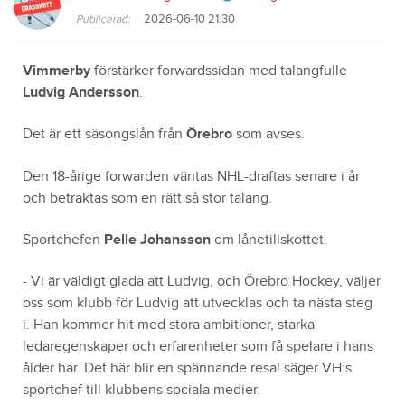
2026-06-10 21:30
Publicerad:
Vimmerby
förstärker forwardssidan med talangfulle
Ludvig Andersson
.
Det är ett säsongslån från
Örebro
som avses.
Den 18-årige forwarden väntas NHL-draftas senare i år
och betraktas som en rätt så stor talang.
Sportchefen
Pelle Johansson
om lånetillskottet.
- Vi är väldigt glada att Ludvig, och Örebro Hockey, väljer
oss som klubb för Ludvig att utvecklas och ta nästa steg
i. Han kommer hit med stora ambitioner, starka
ledaregenskaper och erfarenheter som få spelare i hans
ålder har. Det här blir en spännande resa! säger VH:s
sportchef till klubbens sociala medier.