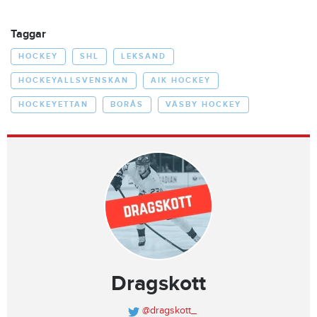
Taggar
HOCKEY
SHL
LEKSAND
HOCKEYALLSVENSKAN
AIK HOCKEY
HOCKEYETTAN
BORÅS
VÄSBY HOCKEY
Dragskott
@dragskott_