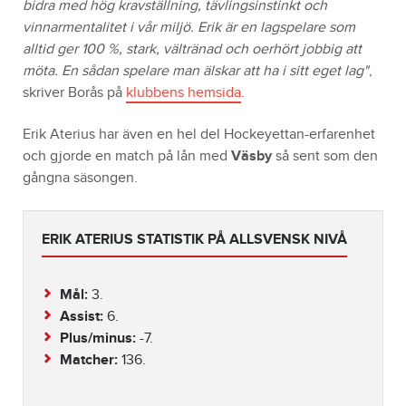
bidra med hög kravställning, tävlingsinstinkt och
vinnarmentalitet i vår miljö. Erik är en lagspelare som
alltid ger 100 %, stark, vältränad och oerhört jobbig att
möta. En sådan spelare man älskar att ha i sitt eget lag"
,
skriver Borås på
klubbens hemsida
.
Erik Aterius har även en hel del Hockeyettan-erfarenhet
och gjorde en match på lån med
Väsby
så sent som den
gångna säsongen.
ERIK ATERIUS STATISTIK PÅ ALLSVENSK NIVÅ
Mål:
3.
Assist:
6.
Plus/minus:
-7.
Matcher:
136.