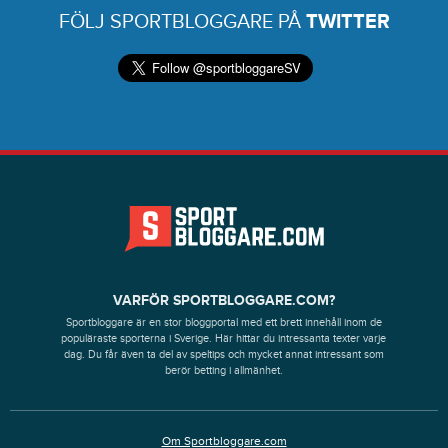
FÖLJ SPORTBLOGGARE PÅ
TWITTER
VARFÖR SPORTBLOGGARE.COM?
Sportbloggare är en stor bloggportal med ett brett innehåll inom de
populäraste sporterna i Sverige. Här hittar du intressanta texter varje
dag. Du får även ta del av speltips och mycket annat intressant som
berör betting i allmänhet.
Om Sportbloggare.com