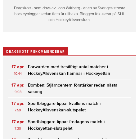
Dragskott - som drivs av John Wikberg - är en av Sveriges största
hockeybloggar sedan flera år tillbaka. Bloggen fokuserar på SHL
och HockeyAllsvenskan.
DRAGSKOTT REKOMMENDERAR
17 apr.
Forwarden med tresiffrigt antal matcher i
HockeyAllsvenskan hamnar i Hockeyettan
10:44
17 apr.
Bomben: Stjärncentern förstärker redan nästa
säsong
9:08
17 apr.
Sportbloggare tippar kvällens match i
HockeyAllsvenskan-slutspelet
7:59
17 apr.
Sportbloggare tippar fredagens match i
Hockeyettan-slutspelet
7:30