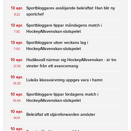
13 apr.
Sportbloggares avslöjande bekräftat: Han blir ny
sportchef
8:22
13 apr.
Sportbloggare tippar måndagens match i
HockeyAllsvenskan-slutspelet
7:30
13 apr.
Sportbloggare utser veckans lag i
HockeyAllsvenskan-slutspelet
7:00
10 apr.
Hudiksvall närmar sig HockeyAllsvenskan - är tre
vinster från ett avancemang
21:35
10 apr.
Luleås klassvärvning uppges vara i hamn
19:25
10 apr.
Sportbloggare tippar lördagens match i
HockeyAllsvenskan-slutspelet
19:06
10 apr.
Bekräftat att stjärnforwarden ansluter
14:01
10 apr.