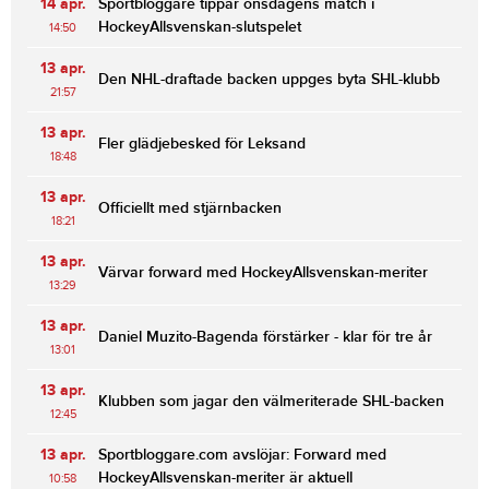
14 apr.
Sportbloggare tippar onsdagens match i
HockeyAllsvenskan-slutspelet
14:50
13 apr.
Den NHL-draftade backen uppges byta SHL-klubb
21:57
13 apr.
Fler glädjebesked för Leksand
18:48
13 apr.
Officiellt med stjärnbacken
18:21
13 apr.
Värvar forward med HockeyAllsvenskan-meriter
13:29
13 apr.
Daniel Muzito-Bagenda förstärker - klar för tre år
13:01
13 apr.
Klubben som jagar den välmeriterade SHL-backen
12:45
13 apr.
Sportbloggare.com avslöjar: Forward med
HockeyAllsvenskan-meriter är aktuell
10:58