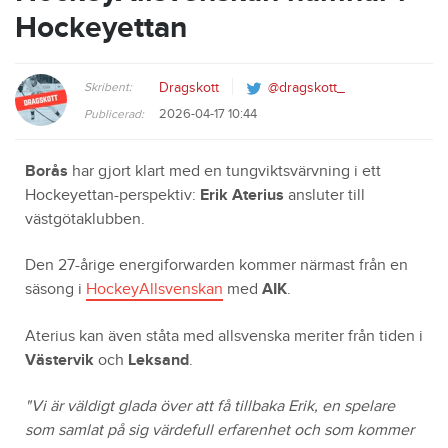
Hockeyettan
Skribent:
Dragskott
@dragskott_
2026-04-17 10:44
Publicerad:
Borås
har gjort klart med en tungviktsvärvning i ett
Hockeyettan-perspektiv:
Erik Aterius
ansluter till
västgötaklubben.
Den 27-årige energiforwarden kommer närmast från en
säsong i
HockeyAllsvenskan
med
AIK
.
Aterius kan även ståta med allsvenska meriter från tiden i
Västervik
och
Leksand
.
"Vi är väldigt glada över att få tillbaka Erik, en spelare
som samlat på sig värdefull erfarenhet och som kommer