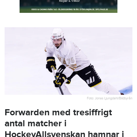
Foto: Jonas Ljungdahl/Bildbyrån
Forwarden med tresiffrigt
antal matcher i
HockeyAllsvenskan hamnar i