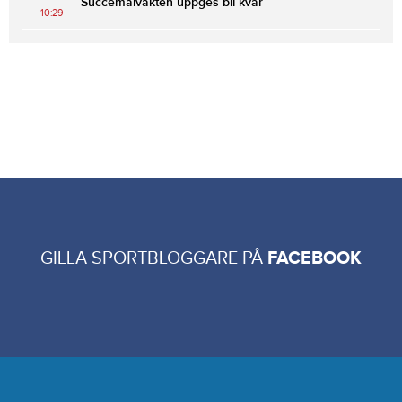
Succémålvakten uppges bli kvar
10:29
GILLA SPORTBLOGGARE PÅ
FACEBOOK